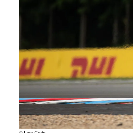
©
Luca Gorini