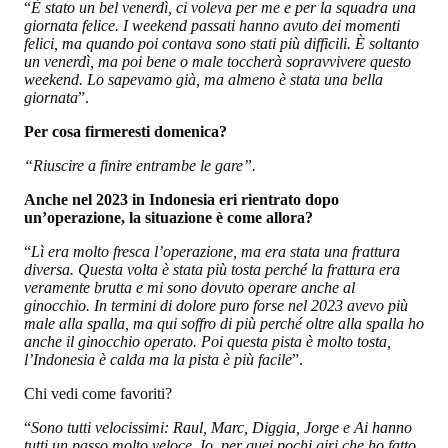
“
È stato un bel venerdì, ci voleva per me e per la squadra una
giornata felice. I weekend passati hanno avuto dei momenti
felici, ma quando poi contava sono stati più difficili. È soltanto
un venerdì, ma poi bene o male toccherà sopravvivere questo
weekend. Lo sapevamo già, ma almeno è stata una bella
giornata
”.
Per cosa firmeresti domenica?
“Riuscire a finire entrambe le gare”.
Anche nel 2023 in Indonesia eri rientrato dopo
un’operazione, la situazione è come allora?
“
Lì era molto fresca l’operazione, ma era stata una frattura
diversa. Questa volta è stata più tosta perché la frattura era
veramente brutta e mi sono dovuto operare anche al
ginocchio. In termini di dolore puro forse nel 2023 avevo più
male alla spalla, ma qui soffro di più perché oltre alla spalla ho
anche il ginocchio operato. Poi questa pista è molto tosta,
l’Indonesia è calda ma la pista è più facile
”.
Chi vedi come favoriti?
“
Sono tutti velocissimi: Raul, Marc, Diggia, Jorge e Ai hanno
tutti un passo molto veloce. Io, per quei pochi giri che ho fatto,