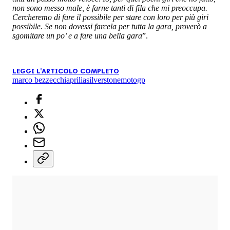
non sono messo male, è farne tanti di fila che mi preoccupa.
Cercheremo di fare il possibile per stare con loro per più giri
possibile. Se non dovessi farcela per tutta la gara, proverò a
sgomitare un po’ e a fare una bella gara
”.
LEGGI L'ARTICOLO COMPLETO
marco bezzecchi
aprilia
silverstone
motogp