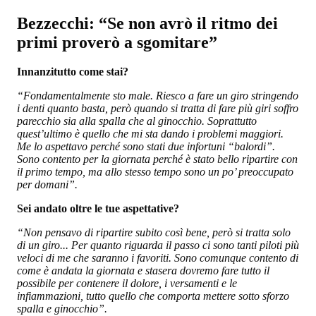
Bezzecchi: “Se non avrò il ritmo dei
primi proverò a sgomitare”
Innanzitutto come stai?
“Fondamentalmente sto male. Riesco a fare un giro stringendo
i denti quanto basta, però quando si tratta di fare più giri soffro
parecchio sia alla spalla che al ginocchio. Soprattutto
quest’ultimo è quello che mi sta dando i problemi maggiori.
Me lo aspettavo perché sono stati due infortuni “balordi”.
Sono contento per la giornata perché è stato bello ripartire con
il primo tempo, ma allo stesso tempo sono un po’ preoccupato
per domani”.
Sei andato oltre le tue aspettative?
“Non pensavo di ripartire subito così bene, però si tratta solo
di un giro... Per quanto riguarda il passo ci sono tanti piloti più
veloci di me che saranno i favoriti. Sono comunque contento di
come è andata la giornata e stasera dovremo fare tutto il
possibile per contenere il dolore, i versamenti e le
infiammazioni, tutto quello che comporta mettere sotto sforzo
spalla e ginocchio”.