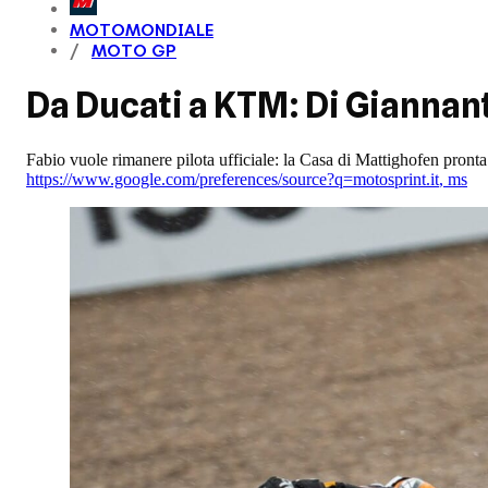
MOTOMONDIALE
MOTO GP
Da Ducati a KTM: Di Giannan
Fabio vuole rimanere pilota ufficiale: la Casa di Mattighofen pronta
https://www.google.com/preferences/source?q=motosprint.it
,
ms