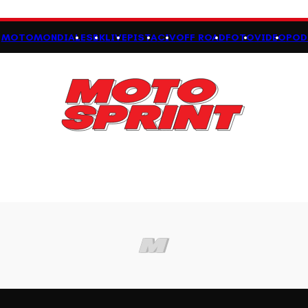
MOTOMONDIALE
SBK
LIVE
PISTA
CIV
OFF ROAD
FOTO
VIDEO
POD