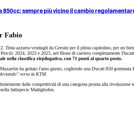
ia 850cc: sempre più vicino il cambio regolamentar
r Fabio
inta azzurra vestitagli da Gresini per il pilota capitolino, per un bien
 Perciò: 2024, 2025 e 2025, nel filone di carriera completamente Ducati
e nella classifica riepilogativa, con 71 punti al quarto posto.
 Mazarròn ha gettato l'amo giusto, cogliendo una Ducati 850 gommata P
deviando" verso la KTM.
dentemente dalle competitività di una categoria pronta alla rivoluzione t
 nella fattispecie Mattighofen.