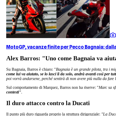
MotoGP, vacanze finite per Pecco Bagnaia: dal
Alex Barros: "Uno come Bagnaia va aiutat
Su Bagnaia, Barros è chiaro: "
Bagnaia è un grande pilota, tra i mig
come lui va aiutato, se lo lasci lì da solo, andrà avanti così per tut
poi vorrà andarsene, perché sentirà di non avere più nulla da fare lì;
Sul comportamento di Marquez, Barros non ha riserve: "
Marc sa sf
contesti"
.
Il duro attacco contro la Ducati
Il punto più duro riguarda proprio la struttura dirigenziale:
"La Ducat