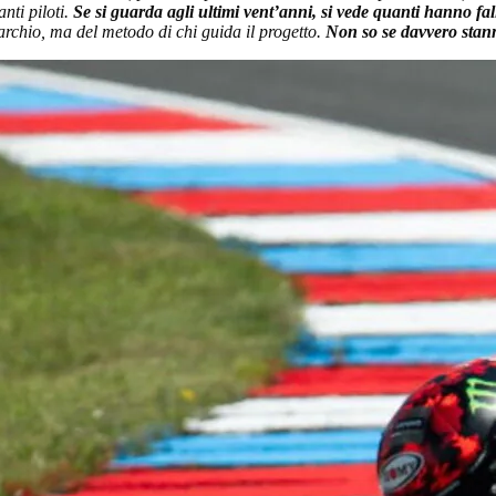
nti piloti.
Se si guarda agli ultimi vent’anni, si vede quanti hanno fall
archio, ma del metodo di chi guida il progetto.
Non so se davvero stan