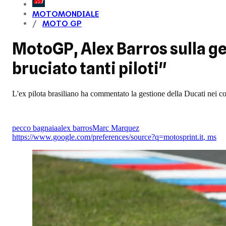
MOTOMONDIALE
MOTO GP
MotoGP, Alex Barros sulla ge
bruciato tanti piloti"
L'ex pilota brasiliano ha commentato la gestione della Ducati nei 
pecco bagnaia
alex barros
Marc Marquez
https://www.google.com/preferences/source?q=motosprint.it
,
ms