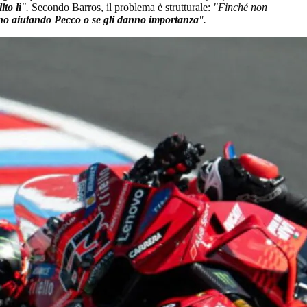
ito lì
".
Secondo Barros, il problema è strutturale:
"Finché non
no aiutando Pecco o se gli danno importanza
".