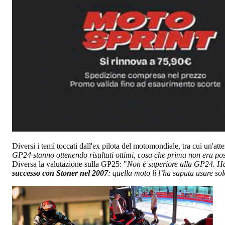
Diversi i temi toccati dall'ex pilota del motomondiale, tra cui un'at
GP24 stanno ottenendo risultati ottimi, cosa che prima non era pos
Diversa la valutazione sulla GP25: "
Non è superiore alla GP24. Ha c
successo con Stoner nel 2007
: quella moto lì l’ha saputa usare sol