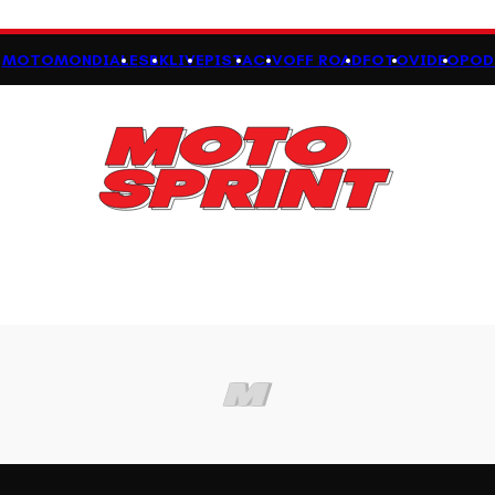
MOTOMONDIALE
SBK
LIVE
PISTA
CIV
OFF ROAD
FOTO
VIDEO
POD