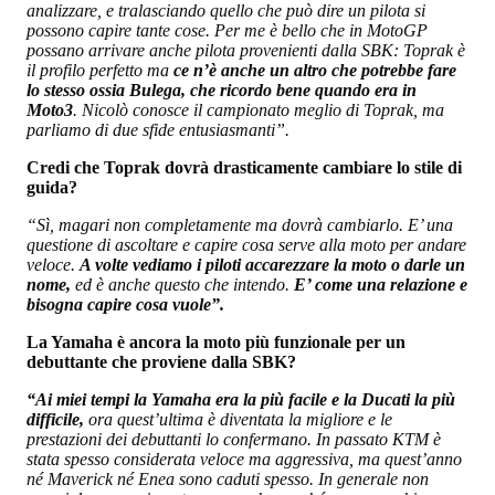
analizzare, e tralasciando quello che può dire un pilota si
possono capire tante cose. Per me è bello che in MotoGP
possano arrivare anche pilota provenienti dalla SBK: Toprak è
il profilo perfetto ma
ce n’è anche un altro che potrebbe fare
lo stesso ossia Bulega, che ricordo bene quando era in
Moto3
. Nicolò conosce il campionato meglio di Toprak, ma
parliamo di due sfide entusiasmanti”.
Credi che Toprak dovrà drasticamente cambiare lo stile di
guida?
“Sì, magari non completamente ma dovrà cambiarlo. E’ una
questione di ascoltare e capire cosa serve alla moto per andare
veloce.
A volte vediamo i piloti accarezzare la moto o darle un
nome,
ed è anche questo che intendo.
E’ come una relazione e
bisogna capire cosa vuole”.
La Yamaha è ancora la moto più funzionale per un
debuttante che proviene dalla SBK?
“Ai miei tempi la Yamaha era la più facile e la Ducati la più
difficile,
ora quest’ultima è diventata la migliore e le
prestazioni dei debuttanti lo confermano. In passato KTM è
stata spesso considerata veloce ma aggressiva, ma quest’anno
né Maverick né Enea sono caduti spesso. In generale non