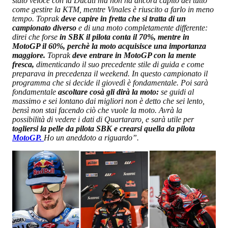
stato veloce con la Ducati ma non ha ancora capito del tutto
come gestire la KTM, mentre Vinales è riuscito a farlo in meno
tempo. Toprak
deve capire in fretta che si tratta di un
campionato diverso
e di una moto completamente differente:
direi che forse
in SBK il pilota conta il 70%, mentre in
MotoGP il 60%, perchè
la moto acquisisce una importanza
maggiore.
Toprak
deve entrare in MotoGP con la mente
fresca,
dimenticando il suo precedente stile di guida e come
preparava in precedenza il weekend. In questo campionato il
programma che si decide il giovedì è fondamentale. Poi sarà
fondamentale
ascoltare cosà gli dirà la moto:
se guidi al
massimo e sei lontano dai migliori non è detto che sei lento,
bensì non stai facendo ciò che vuole la moto. Avrà la
possibilità di vedere i dati di Quartararo, e sarà utile per
togliersi la pelle da pilota SBK e crearsi quella da pilota
MotoGP.
Ho un aneddoto a riguardo”.