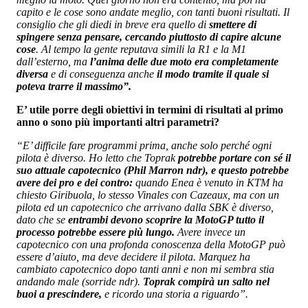
capito e le cose sono andate meglio, con tanti buoni risultati. Il
consiglio che gli diedi in breve era quello di
smettere di
spingere senza pensare, cercando piuttosto di capire alcune
cose
. Al tempo la gente reputava simili la R1 e la M1
dall’esterno, ma
l’anima delle due moto era completamente
diversa
e di conseguenza anche
il modo tramite il quale si
poteva trarre il massimo”.
E’ utile porre degli obiettivi in termini di risultati al primo
anno o sono più importanti altri parametri?
“E’ difficile fare programmi prima, anche solo perché ogni
pilota è diverso. Ho letto che Toprak
potrebbe portare con sé il
suo attuale capotecnico (Phil Marron ndr), e questo potrebbe
avere dei pro e dei contro:
quando Enea è venuto in KTM ha
chiesto Giribuola, lo stesso Vinales con Cazeaux, ma con un
pilota ed un capotecnico che arrivano dalla SBK è diverso,
dato che se
entrambi devono scoprire la MotoGP tutto il
processo potrebbe essere più lungo.
Avere invece un
capotecnico con una profonda conoscenza della MotoGP può
essere d’aiuto, ma deve decidere il pilota. Marquez ha
cambiato capotecnico dopo tanti anni e non mi sembra stia
andando male (sorride ndr).
Toprak compirà un salto nel
buoi a prescindere,
e ricordo una storia a riguardo”.