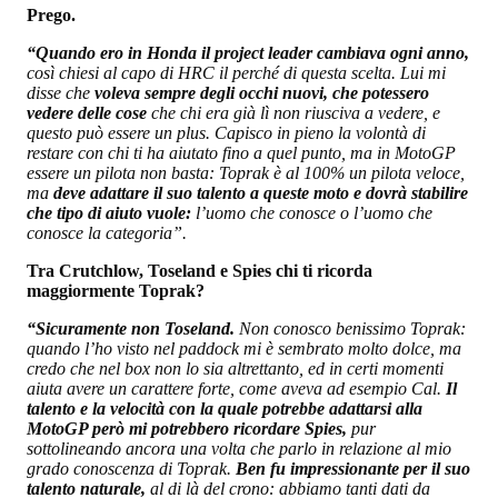
Prego.
“Quando ero in Honda il project leader cambiava ogni anno,
così chiesi al capo di HRC il perché di questa scelta. Lui mi
disse che
voleva sempre degli occhi nuovi, che potessero
vedere delle cose
che chi era già lì non riusciva a vedere, e
questo può essere un plus. Capisco in pieno la volontà di
restare con chi ti ha aiutato fino a quel punto, ma in MotoGP
essere un pilota non basta: Toprak è al 100% un pilota veloce,
ma
deve adattare il suo talento a queste moto e dovrà stabilire
che tipo di aiuto vuole:
l’uomo che conosce o l’uomo che
conosce la categoria”.
Tra Crutchlow, Toseland e Spies chi ti ricorda
maggiormente Toprak?
“Sicuramente non Toseland.
Non conosco benissimo Toprak:
quando l’ho visto nel paddock mi è sembrato molto dolce, ma
credo che nel box non lo sia altrettanto, ed in certi momenti
aiuta avere un carattere forte, come aveva ad esempio Cal.
Il
talento e la velocità con la quale potrebbe adattarsi alla
MotoGP però mi potrebbero ricordare Spies,
pur
sottolineando ancora una volta che parlo in relazione al mio
grado conoscenza di Toprak.
Ben fu impressionante per il suo
talento naturale,
al di là del crono: abbiamo tanti dati da