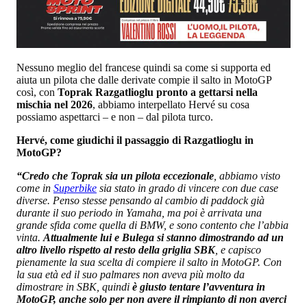
Nessuno meglio del francese quindi sa come si supporta ed
aiuta un pilota che dalle derivate compie il salto in MotoGP
così, con
Toprak Razgatlioglu pronto a gettarsi nella
mischia nel 2026
, abbiamo interpellato Hervé su cosa
possiamo aspettarci – e non – dal pilota turco.
Hervé, come giudichi il passaggio di Razgatlioglu in
MotoGP?
“Credo che Toprak sia un pilota eccezionale
, abbiamo visto
come in
Superbike
sia stato in grado di vincere con due case
diverse. Penso stesse pensando al cambio di paddock già
durante il suo periodo in Yamaha, ma poi è arrivata una
grande sfida come quella di BMW, e sono contento che l’abbia
vinta.
Attualmente lui e Bulega si stanno dimostrando ad un
altro livello rispetto al resto della griglia SBK
, e capisco
pienamente la sua scelta di compiere il salto in MotoGP. Con
la sua età ed il suo palmares non aveva più molto da
dimostrare in SBK, quindi
è giusto tentare l’avventura in
MotoGP, anche solo per non avere il rimpianto di non averci