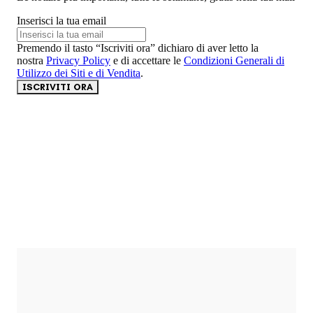
Inserisci la tua email
Premendo il tasto “Iscriviti ora” dichiaro di aver letto la
nostra
Privacy Policy
e di accettare le
Condizioni Generali di
Utilizzo dei Siti e di Vendita
.
ISCRIVITI ORA