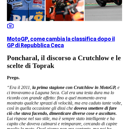
MotoGP, come cambia la classifica dopo il
GP di Repubblica Ceca
Poncharal, il discorso a Crutchlow e le
scelte di Toprak
Prego.
“Era il 2011,
la prima stagione con Crutchlow in MotoGP,
e
ci trovavamo a Laguna Seca. Cal era una testa dura ma lo
ricordo con grande affetto: fino a quel momento aveva
mostrato qualche sprazzi di velocità, ma era caduto tante volte,
così in quella occasione gli dissi che
doveva smettere di fare
ciò che stava facendo, dimenticare diverse cose e ascoltare.
Lui rispose nel suo stile, ma è sempre stato intelligente e ha
capito che doveva calmarsi e reimparare, cercando di capire
meglio la moto. Quel giorno non era contento, ma poi ha