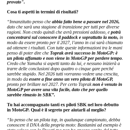
provato".
Cosa ti aspetti in termini di risultati?
“Innanzitutto penso che
abbia fatto bene a passare nel 2026,
dato che sarà una stagione di transizione per tutti per diverse
ragioni. Non credo quindi che avrà pressioni addosso, e
potrà
concentrarsi sul conoscere il paddock e soprattutto la moto,
in
modo da essere pronto per il 2027, l’anno in cui sarà chiamato
ad ottenere i risultati. Con tutte queste informazioni tra le mani
penso di poter dire che
Toprak avrà successo in MotoGP: è
un pilota affamato e non viene in MotoGP per perdere tempo
.
Credo che Yamaha si aspetti tanto da lui, e nessuno inizierà a
trarre delle conclusioni dopo quattro o cinque gare perché
sarebbe stupido. Nel 2026 tutti vorranno vedere una crescita,
in modo da
essere a fine anno un vero pilota di MotoGP,
pronto per brillare nel 2027. Per certo Toprak
non è venuto in
MotoGP per avere una vita facile, dato che per quello
sarebbe rimasto in SBK”.
Tu hai accompagnato tanti ex piloti SBK nel loro debutto
in MotoGP. Qual è il segreto per aiutarli al meglio?
“Io penso che un pilota top, in qualunque campionato, debba
conoscere il DNA della propria moto: Bastianini ad esempio è