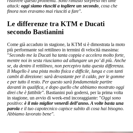
risolvere questo problema. Sono rimasto sorpreso nel time
attack:
oggi siamo riusciti a togliere un secondo
, cosa che
finora non eravamo mai riusciti a fare".
Le differenze tra KTM e Ducati
secondo Bastianini
Come già accaduto in stagione, la KTM si è dimostrata la moto
più performante sul rettilineo in termini di velocità massima:
"
Secondo me la Ducati ha tanta coppia e accelera molto forte,
mentre noi in sesta riusciamo ad allungare un po’ di più. Anche
se, da dentro il rettilineo, non percepivo tutta questa differenza.
Il Mugello è una pista molto fisica e difficile, lunga e con tanti
cambi di direzione: sarà devastante per il caldo, per le gomme
e per tutto il resto. Per questo sarà fondamentale partire
davanti in qualifica, e dopo quello che abbiamo mostrato oggi
direi che è fattibile"
. Bastianini può godersi, per la prima volta
in stagione, un avvio di week-end incoraggiante: "
Oggi sono
positivo:
è il mio miglior venerdì dell’anno. A volte basta una
parola
e il tuo capotecnico capisce subito di cosa hai bisogno.
Abbiamo lavorato bene".