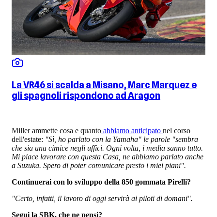
La VR46 si scalda a Misano, Marc Marquez e
gli spagnoli rispondono ad Aragon
Miller ammette cosa e quanto
abbiamo anticipato
nel corso
dell'estate:
"Sì, ho parlato con la Yamaha" le parole "sembra
che sia una cimice negli uffici. Ogni volta, i media sanno tutto.
Mi piace lavorare con questa Casa, ne abbiamo parlato anche
a Suzuka. Spero di poter comunicare presto i miei piani".
Continuerai con lo sviluppo della 850 gommata Pirelli?
"Certo, infatti, il lavoro di oggi servirà ai piloti di domani".
Segui la SBK, che ne pensi?