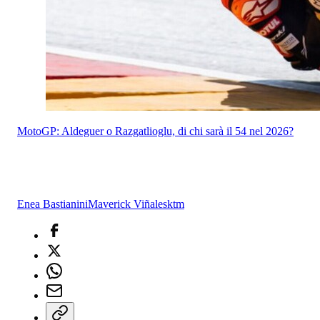
MotoGP: Aldeguer o Razgatlioglu, di chi sarà il 54 nel 2026?
Enea Bastianini
Maverick Viñales
ktm