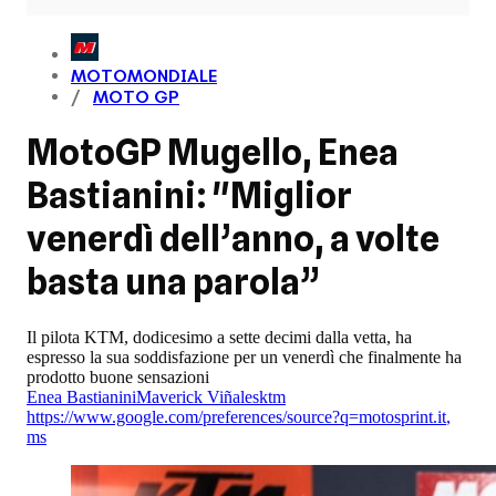
MOTOMONDIALE
MOTO GP
MotoGP Mugello, Enea
Bastianini: "Miglior
venerdì dell’anno, a volte
basta una parola”
Il pilota KTM, dodicesimo a sette decimi dalla vetta, ha
espresso la sua soddisfazione per un venerdì che finalmente ha
prodotto buone sensazioni
Enea Bastianini
Maverick Viñales
ktm
https://www.google.com/preferences/source?q=motosprint.it
,
ms