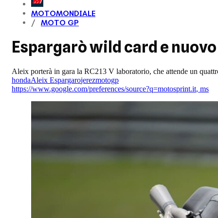
MOTOMONDIALE
MOTO GP
Espargarò wild card e nuovo 
Aleix porterà in gara la RC213 V laboratorio, che attende un quattro
honda
Aleix Espargaro
jerez
motogp
https://www.google.com/preferences/source?q=motosprint.it
,
ms