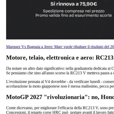
Marquez Vs Bagnaia a Jerez: Marc vuole ribaltare il risultato del 
Motore, telaio, elettronica e aero: RC213
Da notare un altro dato significativo: nella graduatoria dedicata ai C
Se pensiamo che sino all'anno scorso la RC213 V metteva paura a chi
L'evoluzione pensata al V4 dovrebbe - da verificare lunedì - consentir
accelarazione la moto giapponese non è messa malissimo, pecca però 
MotoGP 2027 "rivoluzionaria": no, Hond
Come dicevamo, per migliorare l'efficacia della RC213 V, sono previ
Concessioni, il reparto corse HRC può portare avanti il lavoro fatt