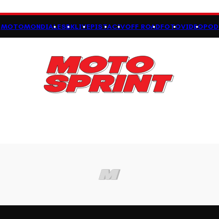
MOTOMONDIALE
SBK
LIVE
PISTA
CIV
OFF ROAD
FOTO
VIDEO
POD