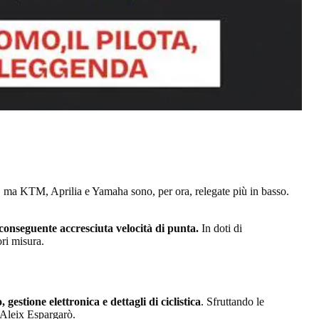
o, ma KTM, Aprilia e Yamaha sono, per ora, relegate più in basso.
 conseguente accresciuta velocità di punta.
In doti di
ori misura.
 gestione elettronica e dettagli di ciclistica
. Sfruttando le
 Aleix Espargarò.