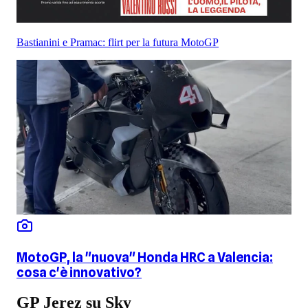
Bastianini e Pramac: flirt per la futura MotoGP
MotoGP, la "nuova" Honda HRC a Valencia:
cosa c'è innovativo?
GP Jerez su Sky