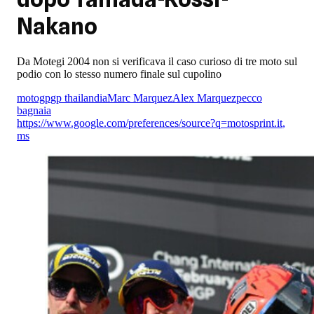
Nakano
Da Motegi 2004 non si verificava il caso curioso di tre moto sul
podio con lo stesso numero finale sul cupolino
motogp
gp thailandia
Marc Marquez
Alex Marquez
pecco
bagnaia
https://www.google.com/preferences/source?q=motosprint.it
,
ms