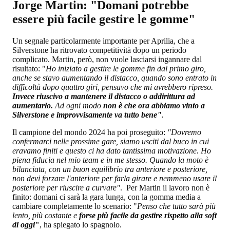
Jorge Martin: "Domani potrebbe
essere più facile gestire le gomme"
Un segnale particolarmente importante per Aprilia, che a
Silverstone ha ritrovato competitività dopo un periodo
complicato. Martin, però, non vuole lasciarsi ingannare dal
risultato: "
Ho iniziato a gestire le gomme fin dal primo giro,
anche se stavo aumentando il distacco, quando sono entrato in
difficoltà dopo quattro giri, pensavo che mi avrebbero ripreso.
Invece riuscivo a mantenere il distacco o addirittura ad
aumentarlo.
Ad ogni modo
n
on è che ora abbiamo vinto a
Silverstone e improvvisamente va tutto bene"
.
Il campione del mondo 2024 ha poi proseguito:
"Dovremo
confermarci nelle prossime gare, siamo usciti dal buco in cui
eravamo finiti e questo ci ha dato tantissima motivazione. Ho
piena fiducia nel mio team e in me stesso. Quando la moto è
bilanciata, con un buon equilibrio tra anteriore e posteriore,
non devi forzare l'anteriore per farla girare e nemmeno usare il
posteriore per riuscire a curvare"
. Per Martin il lavoro non è
finito: domani ci sarà la gara lunga, con la gomma media a
cambiare completamente lo scenario: "
Penso che tutto sarà più
lento, più costante e
forse più facile da gestire rispetto alla soft
di oggi
"
, ha spiegato lo spagnolo.