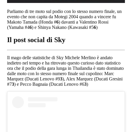
Parliamo di tre moto sul podio con lo stesso numero finale, un
evento che non capita da Motegi 2004 quando a vincere fu
Makoto Tamada (Honda #
6
) davanti a Valentino Rossi
(Yamaha #4
6
) e Shinya Nakano (Kawasaki #5
6
)
Il post social di Sky
Il mago delle statistiche di Sky Michele Merlino è andato
indietro nel tempo e ha ritrovato questo curioso dato statistico
ora che il podio della gara lunga in Thailandia è stato dominato
dalle moto con lo stesso numero finale sul cupolino: Marc
Marquez (Ducati Lenovo #9
3
), Alex Marquez (Ducati Gresini
#7
3
) e Pecco Bagnaia (Ducati Lenovo #6
3
)