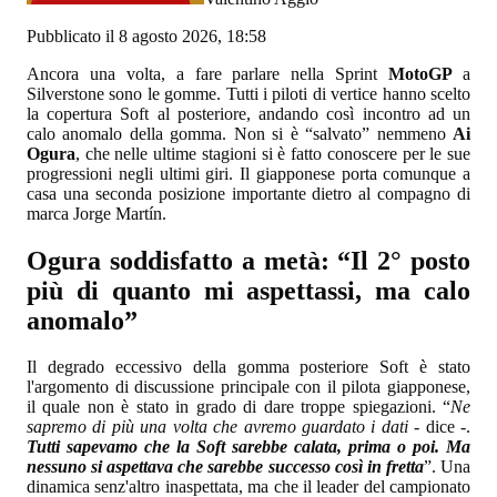
Pubblicato il 8 agosto 2026, 18:58
Ancora una volta, a fare parlare nella Sprint
MotoGP
a
Silverstone sono le gomme. Tutti i piloti di vertice hanno scelto
la copertura Soft al posteriore, andando così incontro ad un
calo anomalo della gomma. Non si è “salvato” nemmeno
Ai
Ogura
, che nelle ultime stagioni si è fatto conoscere per le sue
progressioni negli ultimi giri. Il giapponese porta comunque a
casa una seconda posizione importante dietro al compagno di
marca Jorge Martín.
Ogura soddisfatto a metà: “Il 2° posto
più di quanto mi aspettassi, ma calo
anomalo”
Il degrado eccessivo della gomma posteriore Soft è stato
l'argomento di discussione principale con il pilota giapponese,
il quale non è stato in grado di dare troppe spiegazioni. “
Ne
sapremo di più una volta che avremo guardato i dati
- dice -.
Tutti sapevamo che la Soft sarebbe calata, prima o poi. Ma
nessuno si aspettava che sarebbe successo così in fretta
”. Una
dinamica senz'altro inaspettata, ma che il leader del campionato