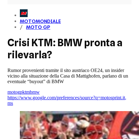
MOTOMONDIALE
MOTO GP
Crisi KTM: BMW pronta a
rilevarla?
Rumor provenienti tramite il sito austriaco OE24, un insider
vicino alla situazione della Casa di Mattighofen, parlano di un
eventuale “buyout” di BMW
motogp
ktm
bmw
https://www.google.com/preferences/source?q=motosprint.it
,
ms