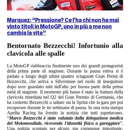
Marquez: “Pressione? Ce l'ha chi non ha mai
vinto titoli in MotoGP, uno in più a me non
cambia la vita”
Bentornato Bezzecchi! Infortunio alla
clavicola alle spalle
La MotoGP riabbraccia finalmente uno dei grandi protagonisti
della prima parte di stagione. Durante la pausa estiva si è
parlato a lungo degli ultimi quattro sciagurati Gran Premi di
Bezzecchi, che arriva a Silverstone nel ruolo di inseguitore
dopo aver guardato tutti dall'alto per buona parte della prima
metà di stagione. Il momento più basso è stato la frattura della
clavicola rimediata nel Q2 del Gran Premio di Germania, che
ha costretto Bezzecchi a saltare sia la Sprint che la gara per poi
recuperare durante le tre settimane di pausa. In una nota stampa
Aprilia Racing ha fornito la notizia che tutti aspettavano.
“
Marco Bezzecchi è stato valutato dalla delegazione medica
del Motomondiale, ricevendo l'idoneità fisica a gareggiare
”.
Una notizia scontata per alcuni, ma comunque importante.