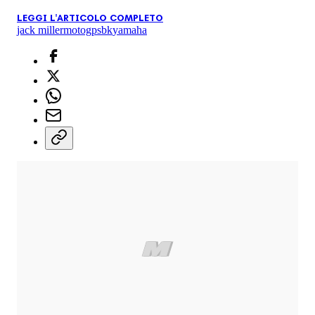
LEGGI L'ARTICOLO COMPLETO
jack miller
motogp
sbk
yamaha