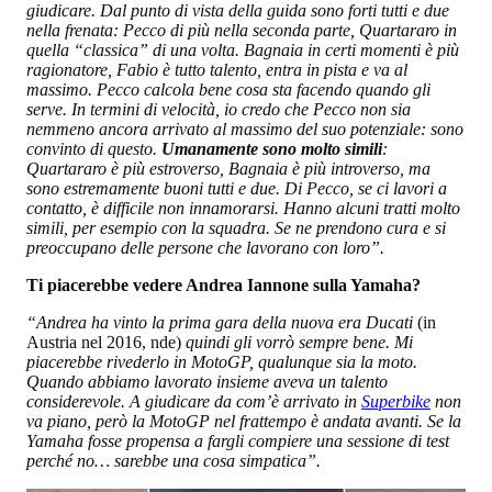
giudicare. Dal punto di vista della guida sono forti tutti e due
nella frenata: Pecco di più nella seconda parte, Quartararo in
quella “classica” di una volta. Bagnaia in certi momenti è più
ragionatore, Fabio è tutto talento, entra in pista e va al
massimo. Pecco calcola bene cosa sta facendo quando gli
serve. In termini di velocità, io credo che Pecco non sia
nemmeno ancora arrivato al massimo del suo potenziale: sono
convinto di questo.
Umanamente sono molto simili
:
Quartararo è più estroverso, Bagnaia è più introverso, ma
sono estremamente buoni tutti e due. Di Pecco, se ci lavori a
contatto, è difficile non innamorarsi. Hanno alcuni tratti molto
simili, per esempio con la squadra. Se ne prendono cura e si
preoccupano delle persone che lavorano con loro”.
Ti piacerebbe vedere Andrea Iannone sulla Yamaha?
“Andrea ha vinto la prima gara della nuova era Ducati
(in
Austria nel 2016, nde)
quindi gli vorrò sempre bene. Mi
piacerebbe rivederlo in MotoGP, qualunque sia la moto.
Quando abbiamo lavorato insieme aveva un talento
considerevole. A giudicare da com’è arrivato in
Superbike
non
va piano, però la MotoGP nel frattempo è andata avanti. Se la
Yamaha fosse propensa a fargli compiere una sessione di test
perché no… sarebbe una cosa simpatica”.