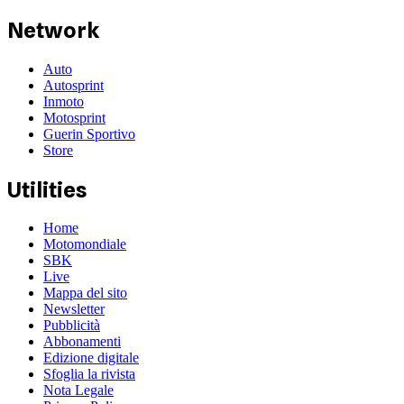
Network
Auto
Autosprint
Inmoto
Motosprint
Guerin Sportivo
Store
Utilities
Home
Motomondiale
SBK
Live
Mappa del sito
Newsletter
Pubblicità
Abbonamenti
Edizione digitale
Sfoglia la rivista
Nota Legale