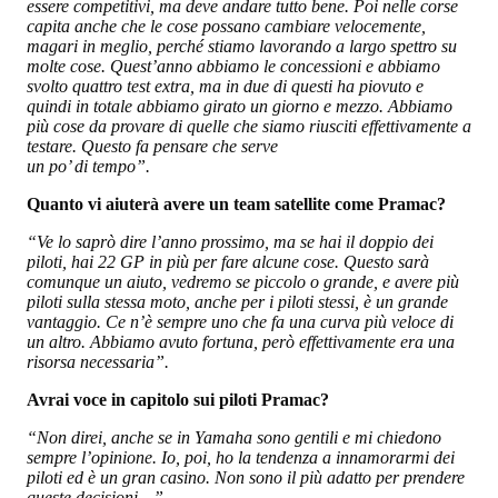
essere competitivi, ma deve andare tutto bene. Poi nelle corse
capita anche che le cose possano cambiare velocemente,
magari in meglio, perché stiamo lavorando a largo spettro su
molte cose. Quest’anno abbiamo le concessioni e abbiamo
svolto quattro test extra, ma in due di questi ha piovuto e
quindi in totale abbiamo girato un giorno e mezzo. Abbiamo
più cose da provare di quelle che siamo riusciti effettivamente a
testare. Questo fa pensare che serve
un po’ di tempo”.
Quanto vi aiuterà avere un team satellite come Pramac?
“Ve lo saprò dire l’anno prossimo, ma se hai il doppio dei
piloti, hai 22 GP in più per fare alcune cose. Questo sarà
comunque un aiuto, vedremo se piccolo o grande, e avere più
piloti sulla stessa moto, anche per i piloti stessi, è un grande
vantaggio. Ce n’è sempre uno che fa una curva più veloce di
un altro. Abbiamo avuto fortuna, però effettivamente era una
risorsa necessaria”.
Avrai voce in capitolo sui piloti Pramac?
“Non direi, anche se in Yamaha sono gentili e mi chiedono
sempre l’opinione. Io, poi, ho la tendenza a innamorarmi dei
piloti ed è un gran casino. Non sono il più adatto per prendere
queste decisioni…”.