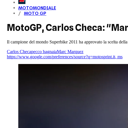
MOTOMONDIALE
MOTO GP
MotoGP, Carlos Checa: "Marq
Il campione del mondo Superbike 2011 ha approvato la scelta della Du
Carlos Checa
pecco bagnaia
Marc Marquez
https://www.google.com/preferences/source?q=motosprint.it
,
ms