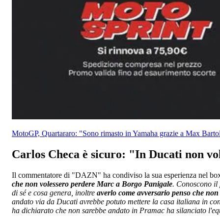
MotoGP, Quartararo: "Sono rimasto in Yamaha grazie a Max Bartol
Carlos Checa è sicuro: "In Ducati non 
Il commentatore di "DAZN" ha condiviso la sua esperienza nel box D
che non volessero perdere Marc a Borgo Panigale
. Conoscono il 
di sé e cosa genera, inoltre
averlo come avversario penso che non gl
andato via da Ducati avrebbe potuto mettere la casa italiana in cond
ha dichiarato che non sarebbe andato in Pramac ha silanciato l'equ