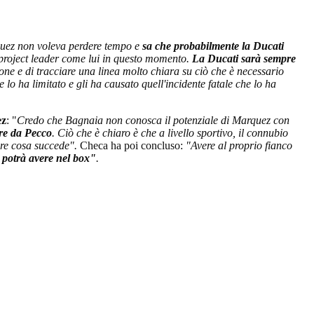
uez non voleva perdere tempo e
sa che probabilmente la Ducati
ro project leader come lui in questo momento.
La Ducati sarà sempre
one e di tracciare una linea molto chiara su ciò che è necessario
lo ha limitato e gli ha causato quell'incidente fatale che lo ha
ez
: "
Credo che Bagnaia non conosca il potenziale di Marquez con
are da Pecco
. Ciò che è chiaro è che a livello sportivo, il connubio
ere cosa succede".
Checa ha poi concluso:
"Avere al proprio fianco
 potrà avere nel box"
.