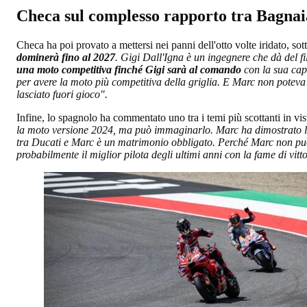
Checa sul complesso rapporto tra Bagna
Checa ha poi provato a mettersi nei panni dell'otto volte iridato, sot
dominerà fino al 2027
. Gigi Dall'Igna è un ingegnere che dà del fi
una moto competitiva finché Gigi sarà al comando
con la sua capa
per avere la moto più competitiva della griglia. E Marc non poteva 
lasciato fuori gioco".
Infine, lo spagnolo ha commentato uno tra i temi più scottanti in vi
la moto versione 2024, ma può immaginarlo. Marc ha dimostrato le 
tra Ducati e Marc è un matrimonio obbligato. Perché Marc non può
probabilmente il miglior pilota degli ultimi anni con la fame di vitt