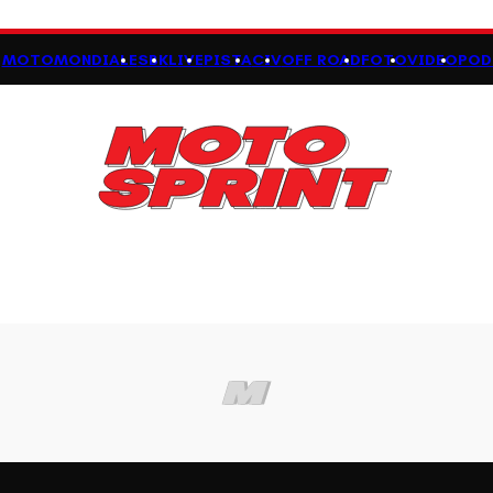
MOTOMONDIALE
SBK
LIVE
PISTA
CIV
OFF ROAD
FOTO
VIDEO
POD