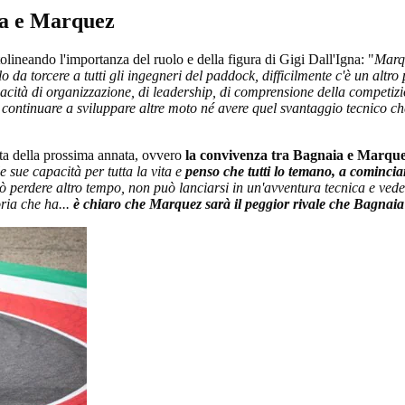
ia e Marquez
tolineando l'importanza del ruolo e della figura di Gigi Dall'Igna: "
Marq
lo da torcere a tutti gli ingegneri del paddock, difficilmente c'è un alt
cità di organizzazione, di leadership, di comprensione della competizi
continuare a sviluppare altre moto né avere quel svantaggio tecnico che 
sta della prossima annata, ovvero
la convivenza tra Bagnaia e Marqu
sue capacità per tutta la vita e
penso che tutti lo temano, a cominci
 perdere altro tempo, non può lanciarsi in un'avventura tecnica e ved
oria che ha...
è chiaro che Marquez sarà il peggior rivale che Bagnaia