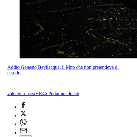
Addio Genesio Bevilacqua, il Mito che non pretendeva di
esserlo
valentino rossi
VR46 Pertamina
ducati