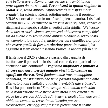
ed è bello essere a Roma anche perché entrambi i piloti
provengono da questa città.
Per noi sarà la quinta stagione in
MotoGP
e, senza dubbio, rappresenterà una sfida molto
grande"
, ha spiegato Rossi, sottolineando come il progetto
VR46 sia ormai entrato in una fase di piena maturità. I risultati
ottenuti nel 2025 certificano la crescita della squadra, capace di
ritagliarsi uno spazio stabile ai vertici della griglia. "
Nel corso
della nostra storia siamo sempre stati abbastanza competitivi
sin da subito e lo scorso anno abbiamo chiuso al terzo posto
nel campionato a squadre, motivo per cui
l’obiettivo non può
che essere quello di fare un ulteriore passo in avanti"
, ha
aggiunto il team owner, fissando l’asticella ancora più in alto.
Il target per il 2026 è chiaro e passa dalla capacità di
trasformare il potenziale in risultati concreti, con particolare
attenzione alla continuità.
"
Vogliamo migliorare e puntare a
vincere una gara, perché quando vinci tutto assume un
significato diverso
. Sarà fondamentale trovare maggiore
continuità, considerando che nella passata stagione abbiamo
alternato buoni risultati a qualche inevitabile alto e basso
".
Rossi ha poi concluso: "
Sono sempre stato molto coinvolto
nella realizzazione delle livree delle moto e dei caschi e mi
piace lavorare con Aldo Drudi; insieme, negli ultimi due anni,
abbiamo cercato di costruire un’identità precisa e
riconoscibile, che oggi rappresenta pienamente il nostro