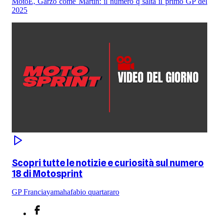
MotoE, Garzo come Martin: il numero q salta il primo GP del
2025
Scopri tutte le notizie e curiosità sul numero
18 di Motosprint
GP Francia
yamaha
fabio quartararo