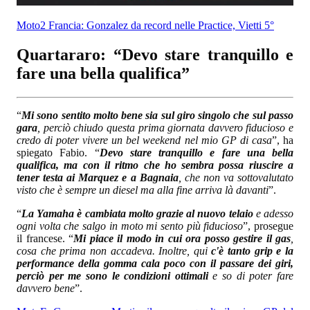
Moto2 Francia: Gonzalez da record nelle Practice, Vietti 5°
Quartararo: “Devo stare tranquillo e
fare una bella qualifica”
“
Mi sono sentito molto bene sia sul giro singolo che sul passo
gara
, perciò chiudo questa prima giornata davvero fiducioso e
credo di poter vivere un bel weekend nel mio GP di casa
”, ha
spiegato Fabio. “
Devo stare tranquillo e fare una bella
qualifica, ma con il ritmo che ho sembra possa riuscire a
tener testa ai Marquez e a Bagnaia
, che non va sottovalutato
visto che è sempre un diesel ma alla fine arriva là davanti
”.
“
La Yamaha è cambiata molto grazie al nuovo telaio
e adesso
ogni volta che salgo in moto mi sento più fiducioso
”, prosegue
il francese. “
Mi piace il modo in cui ora posso gestire il gas
,
cosa che prima non accadeva. Inoltre, qui
c'è tanto grip e la
performance della gomma cala poco con il passare dei giri,
perciò per me sono le condizioni ottimali
e so di poter fare
davvero bene
”.