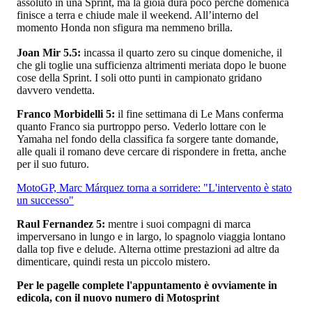
assoluto in una Sprint, ma la gioia dura poco perché domenica
finisce a terra e chiude male il weekend. All’interno del
momento Honda non sfigura ma nemmeno brilla.
Joan Mir 5.5:
incassa il quarto zero su cinque domeniche, il
che gli toglie una sufficienza altrimenti meriata dopo le buone
cose della Sprint. I soli otto punti in campionato gridano
davvero vendetta.
Franco Morbidelli 5:
il fine settimana di Le Mans conferma
quanto Franco sia purtroppo perso. Vederlo lottare con le
Yamaha nel fondo della classifica fa sorgere tante domande,
alle quali il romano deve cercare di rispondere in fretta, anche
per il suo futuro.
MotoGP, Marc Márquez torna a sorridere: "L'intervento è stato
un successo"
Raul Fernandez 5:
mentre i suoi compagni di marca
imperversano in lungo e in largo, lo spagnolo viaggia lontano
dalla top five e delude. Alterna ottime prestazioni ad altre da
dimenticare, quindi resta un piccolo mistero.
Per le pagelle complete l'appuntamento è ovviamente in
edicola, con il nuovo numero di Motosprint