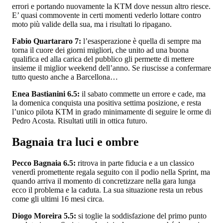
errori e portando nuovamente la KTM dove nessun altro riesce.
E’ quasi commovente in certi momenti vederlo lottare contro
moto più valide della sua, ma i risultati lo ripagano.
Fabio Quartararo 7:
l’esasperazione è quella di sempre ma
torna il cuore dei giorni migliori, che unito ad una buona
qualifica ed alla carica del pubblico gli permette di mettere
insieme il miglior weekend dell’anno. Se riuscisse a confermare
tutto questo anche a Barcellona…
Enea Bastianini 6.5:
il sabato commette un errore e cade, ma
la domenica conquista una positiva settima posizione, e resta
l’unico pilota KTM in grado minimamente di seguire le orme di
Pedro Acosta. Risultati utili in ottica futuro.
Bagnaia tra luci e ombre
Pecco Bagnaia 6.5:
ritrova in parte fiducia e a un classico
venerdì promettente regala seguito con il podio nella Sprint, ma
quando arriva il momento di concretizzare nella gara lunga
ecco il problema e la caduta. La sua situazione resta un rebus
come gli ultimi 16 mesi circa.
Diogo Moreira 5.5:
si toglie la soddisfazione del primo punto