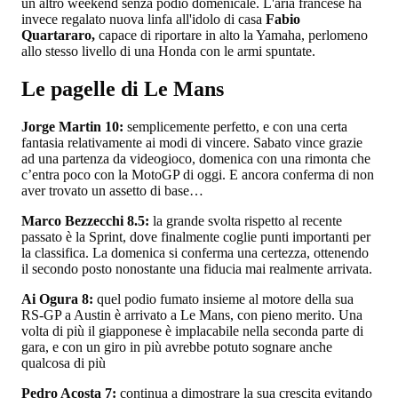
un altro weekend senza podio domenicale. L'aria francese ha
invece regalato nuova linfa all'idolo di casa
Fabio
Quartararo,
capace di riportare in alto la Yamaha, perlomeno
allo stesso livello di una Honda con le armi spuntate.
Le pagelle di Le Mans
Jorge Martin 10:
semplicemente perfetto, e con una certa
fantasia relativamente ai modi di vincere. Sabato vince grazie
ad una partenza da videogioco, domenica con una rimonta che
c’entra poco con la MotoGP di oggi. E ancora conferma di non
aver trovato un assetto di base…
Marco Bezzecchi 8.5:
la grande svolta rispetto al recente
passato è la Sprint, dove finalmente coglie punti importanti per
la classifica. La domenica si conferma una certezza, ottenendo
il secondo posto nonostante una fiducia mai realmente arrivata.
Ai Ogura 8:
quel podio fumato insieme al motore della sua
RS-GP a Austin è arrivato a Le Mans, con pieno merito. Una
volta di più il giapponese è implacabile nella seconda parte di
gara, e con un giro in più avrebbe potuto sognare anche
qualcosa di più
Pedro Acosta 7:
continua a dimostrare la sua crescita evitando