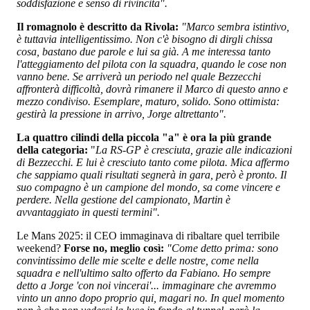
soddisfazione e senso di rivincita".
Il romagnolo è descritto da Rivola:
"Marco sembra istintivo,
è tuttavia intelligentissimo. Non c'è bisogno di dirgli chissa
cosa, bastano due parole e lui sa già. A me interessa tanto
l'atteggiamento del pilota con la squadra, quando le cose non
vanno bene. Se arriverà un periodo nel quale Bezzecchi
affronterà difficoltà, dovrà rimanere il Marco di questo anno e
mezzo condiviso. Esemplare, maturo, solido. Sono ottimista:
gestirà la pressione in arrivo, Jorge altrettanto".
La quattro cilindi della piccola "a" è ora la più grande
della categoria:
"
La RS-GP è cresciuta, grazie alle indicazioni
di Bezzecchi. E lui è cresciuto tanto come pilota. Mica affermo
che sappiamo quali risultati segnerà in gara, però è pronto. Il
suo compagno è un campione del mondo, sa come vincere e
perdere. Nella gestione del campionato, Martin è
avvantaggiato in questi termini".
Le Mans 2025: il CEO immaginava di ribaltare quel terribile
weekend?
Forse no, meglio così:
"Come detto prima: sono
convintissimo delle mie scelte e delle nostre, come nella
squadra e nell'ultimo salto offerto da Fabiano. Ho sempre
detto a Jorge 'con noi vincerai'... immaginare che avremmo
vinto un anno dopo proprio qui, magari no. In quel momento