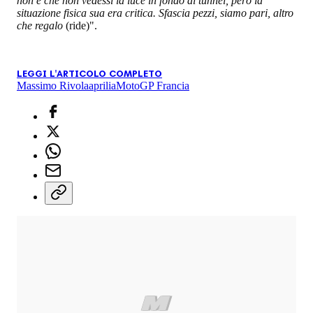
non è che non vedessi la luce in fondo al tunnel, però la
situazione fisica sua era critica. Sfascia pezzi, siamo pari, altro
che regalo
(ride)".
LEGGI L'ARTICOLO COMPLETO
Massimo Rivola
aprilia
MotoGP Francia