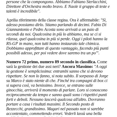
persone che la compongono. Abbiamo Fabiano Sterlacchini,
Direttore d'Orchestra molto bravo. E Naole ii gruppo di teste e
talenti è incredibile".
Aprilia riferimento della classe regina. Ora è affermabile:
"Sì,
adesso possiamo dirlo. Stiamo parlando di decimi. Fabio Di
Giannantonio e Pedro Acosta sono arrivati a un paio di
secondi da noi. Qualcosina in più lo abbiamo, ma se ci si
rilassa, quel qualcosina in più si perde. Oggi i piloti hanno la
RS-GP in mano, non tutti hanno instaurato tale chimica.
Dobbiamo approfittare di questo vantaggio, facendo più punti
possibili adesso, per poi vedere dove saremo tra un po'".
Numero 72 primo, numero 89 secondo in classifica.
Come
sarà la gestione dei due assi neri?
Ancora Massimo:
"A oggi
la gestione è semplicissima: entrambi sanno che si devono
rispettare. Se non lo fanno, si nota subito. Il sorpasso di Jorge
su Marco è stato niente di che. Finché tra compagni di box ci
si supera così, va benissimo. Invece, se entrano sulle
ginocchia, arriverà il momento di parlare. Loro si conoscono
reciprocamente da tempo e sanno quali sono i rispettivi punti
forti e deboli. Nessuno lascerà qualcosa all'altro. Dovranno
portare a casa i risultati massimi. Il Secondo posto di
Bezzecchi, grandissimo. Magari nel passato non si sarebbe
accontentato, commettendo errori. Vederli lassù una bella