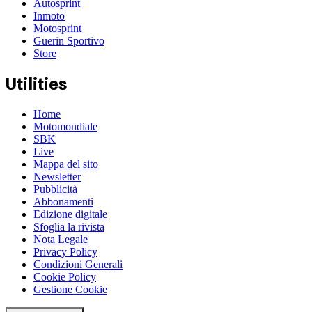
Autosprint
Inmoto
Motosprint
Guerin Sportivo
Store
Utilities
Home
Motomondiale
SBK
Live
Mappa del sito
Newsletter
Pubblicità
Abbonamenti
Edizione digitale
Sfoglia la rivista
Nota Legale
Privacy Policy
Condizioni Generali
Cookie Policy
Gestione Cookie