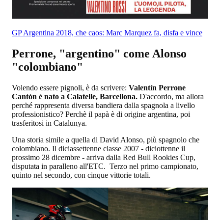
GP Argentina 2018, che caos: Marc Marquez fa, disfa e vince
Perrone, "argentino" come Alonso
"colombiano"
Volendo essere pignoli, è da scrivere:
Valentín Perrone
Cantón è nato a Calatelle, Barcellona.
D'accordo, ma allora
perché rappresenta diversa bandiera dalla spagnola a livello
professionistico? Perchè il papà è di origine argentina, poi
trasferitosi in Catalunya.
Una storia simile a quella di David Alonso, più spagnolo che
colombiano. Il diciassettenne classe 2007 - diciottenne il
prossimo 28 dicembre - arriva dalla Red Bull Rookies Cup,
disputata in paralleno all'ETC. Terzo nel primo campionato,
quinto nel secondo, con cinque vittorie totali.