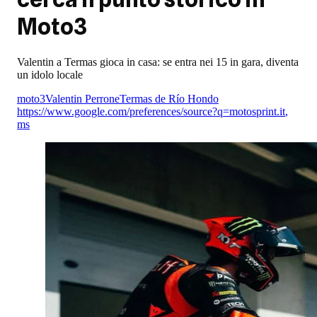
Moto3
Valentin a Termas gioca in casa: se entra nei 15 in gara, diventa
un idolo locale
moto3
Valentin Perrone
Termas de Río Hondo
https://www.google.com/preferences/source?q=motosprint.it
,
ms