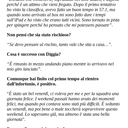
perché è un attimo che vieni fregato. Dopo il primo tentativo
ho visto la classifica, avevo fatto un buon tempo in 57.1, ma
quando sono arrivato al box mi sono fatto dare i tempi
sull’iPad e ho visto che erano tutti vicini. Sono tornato in pista
per spingere perché ho pensato che mi potessero passare”.
Non pensi che sia stato rischioso?
“Se devo pensare al rischio, tanto vale che stia a casa…”.
Cosa è successo con Diggia?
“È rimasto in mezzo andando piano mentre io arrivavo nel
mio giro lanciato”.
Comunque hai finito col primo tempo al rientro
dall’infortunio, è positivo.
“
È stato un bel venerdì, ci voleva per me e per la squadra una
giornata felice. I weekend passati hanno avuto dei momenti
felici, ma quando poi contava sono stati più difficili. È soltanto
un venerdì, ma poi bene o male toccherà sopravvivere questo
weekend. Lo sapevamo già, ma almeno è stata una bella
giornata
”.