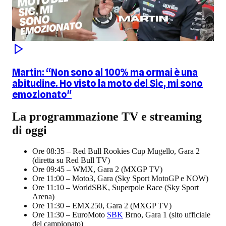
Martin: “Non sono al 100% ma ormai è una
abitudine. Ho visto la moto del Sic, mi sono
emozionato"
La programmazione TV e streaming
di oggi
Ore 08:35 – Red Bull Rookies Cup Mugello, Gara 2
(diretta su Red Bull TV)
Ore 09:45 – WMX, Gara 2 (MXGP TV)
Ore 11:00 – Moto3, Gara (Sky Sport MotoGP e NOW)
Ore 11:10 – WorldSBK, Superpole Race (Sky Sport
Arena)
Ore 11:30 – EMX250, Gara 2 (MXGP TV)
Ore 11:30 – EuroMoto
SBK
Brno, Gara 1 (sito ufficiale
del campionato)