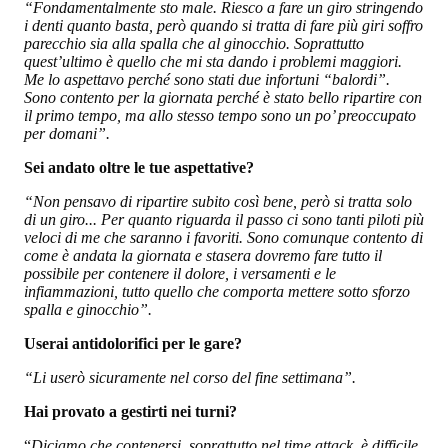
“Fondamentalmente sto male. Riesco a fare un giro stringendo
i denti quanto basta, però quando si tratta di fare più giri soffro
parecchio sia alla spalla che al ginocchio. Soprattutto
quest’ultimo è quello che mi sta dando i problemi maggiori.
Me lo aspettavo perché sono stati due infortuni “balordi”.
Sono contento per la giornata perché è stato bello ripartire con
il primo tempo, ma allo stesso tempo sono un po’ preoccupato
per domani”.
Sei andato oltre le tue aspettative?
“Non pensavo di ripartire subito così bene, però si tratta solo
di un giro... Per quanto riguarda il passo ci sono tanti piloti più
veloci di me che saranno i favoriti. Sono comunque contento di
come è andata la giornata e stasera dovremo fare tutto il
possibile per contenere il dolore, i versamenti e le
infiammazioni, tutto quello che comporta mettere sotto sforzo
spalla e ginocchio”.
Userai antidolorifici per le gare?
“Li userò sicuramente nel corso del fine settimana”.
Hai provato a gestirti nei turni?
“
Diciamo che contenersi, soprattutto nel time attack, è difficile