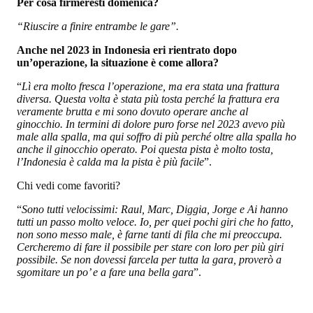
Per cosa firmeresti domenica?
“Riuscire a finire entrambe le gare”.
Anche nel 2023 in Indonesia eri rientrato dopo
un’operazione, la situazione è come allora?
“
Lì era molto fresca l’operazione, ma era stata una frattura
diversa. Questa volta è stata più tosta perché la frattura era
veramente brutta e mi sono dovuto operare anche al
ginocchio. In termini di dolore puro forse nel 2023 avevo più
male alla spalla, ma qui soffro di più perché oltre alla spalla ho
anche il ginocchio operato. Poi questa pista è molto tosta,
l’Indonesia è calda ma la pista è più facile
”.
Chi vedi come favoriti?
“
Sono tutti velocissimi: Raul, Marc, Diggia, Jorge e Ai hanno
tutti un passo molto veloce. Io, per quei pochi giri che ho fatto,
non sono messo male, è farne tanti di fila che mi preoccupa.
Cercheremo di fare il possibile per stare con loro per più giri
possibile. Se non dovessi farcela per tutta la gara, proverò a
sgomitare un po’ e a fare una bella gara
”.