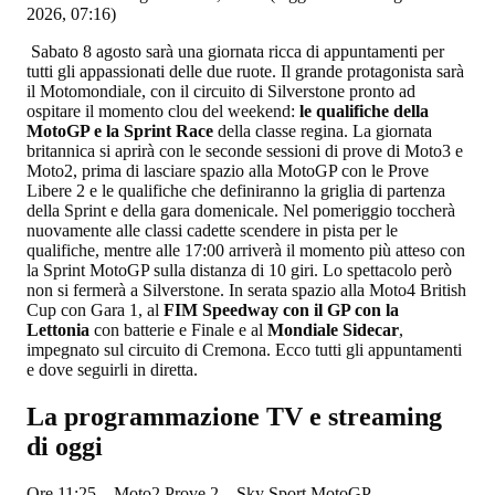
2026, 07:16)
Sabato 8 agosto sarà una giornata ricca di appuntamenti per
tutti gli appassionati delle due ruote. Il grande protagonista sarà
il Motomondiale, con il circuito di Silverstone pronto ad
ospitare il momento clou del weekend:
le qualifiche della
MotoGP e la Sprint
Race
della classe regina. La giornata
britannica si aprirà con le seconde sessioni di prove di Moto3 e
Moto2, prima di lasciare spazio alla MotoGP con le Prove
Libere 2 e le qualifiche che definiranno la griglia di partenza
della Sprint e della gara domenicale. Nel pomeriggio toccherà
nuovamente alle classi cadette scendere in pista per le
qualifiche, mentre alle 17:00 arriverà il momento più atteso con
la Sprint MotoGP sulla distanza di 10 giri. Lo spettacolo però
non si fermerà a Silverstone. In serata spazio alla Moto4 British
Cup con Gara 1, al
FIM Speedway con il GP con la
Lettonia
con batterie e Finale e al
Mondiale Sidecar
,
impegnato sul circuito di Cremona. Ecco tutti gli appuntamenti
e dove seguirli in diretta.
La programmazione TV e streaming
di oggi
Ore 11:25 – Moto2 Prove 2 – Sky Sport MotoGP