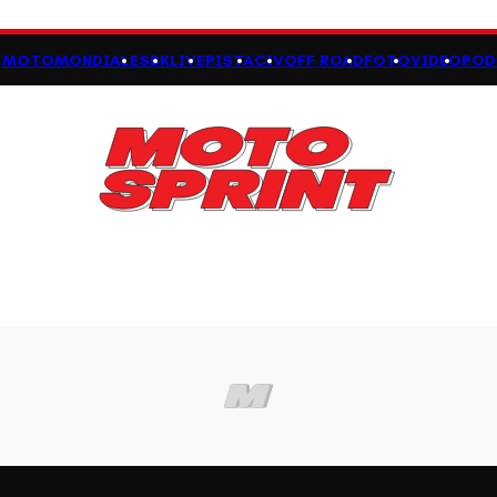
MOTOMONDIALE
SBK
LIVE
PISTA
CIV
OFF ROAD
FOTO
VIDEO
POD