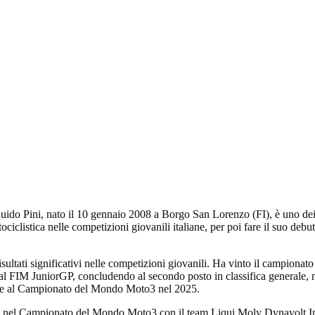
ido Pini, nato il 10 gennaio 2008 a Borgo San Lorenzo (FI), è uno dei 
otociclistica nelle competizioni giovanili italiane, per poi fare il suo
 risultati significativi nelle competizioni giovanili. Ha vinto il campio
al FIM JuniorGP, concludendo al secondo posto in classifica generale, no
ipare al Campionato del Mondo Moto3 nel 2025.
utto nel Campionato del Mondo Moto3 con il team Liqui Moly Dynavolt Int