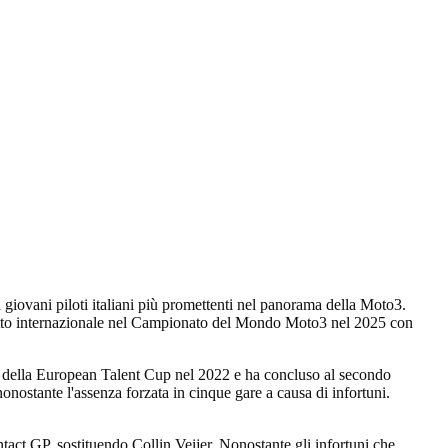
giovani piloti italiani più promettenti nel panorama della Moto3.
 debutto internazionale nel Campionato del Mondo Moto3 nel 2025 con
nato della European Talent Cup nel 2022 e ha concluso al secondo
nostante l'assenza forzata in cinque gare a causa di infortuni.
act GP, sostituendo Collin Veijer. Nonostante gli infortuni che