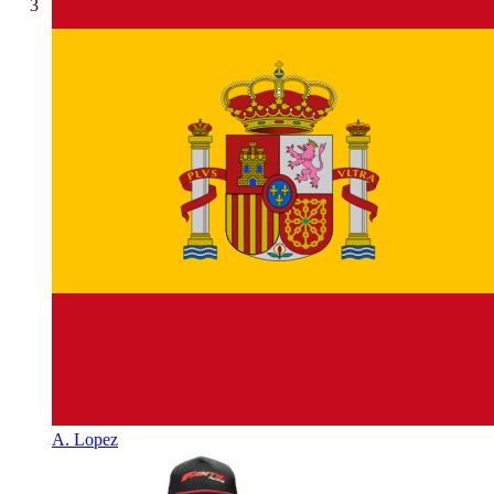
3
A. Lopez