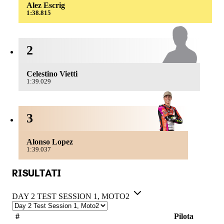
Alez Escrig
1:38.815
2
Celestino Vietti
1:39.029
3
Alonso Lopez
1:39.037
RISULTATI
DAY 2 TEST SESSION 1, MOTO2
#
Pilota