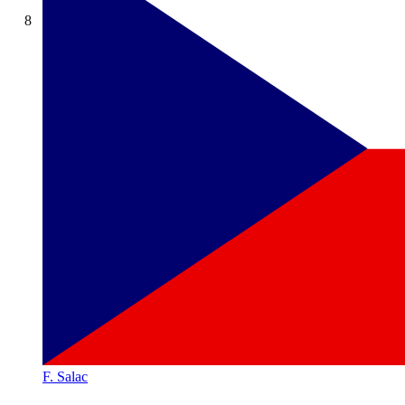
8
F. Salac