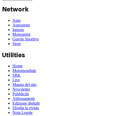
Network
Auto
Autosprint
Inmoto
Motosprint
Guerin Sportivo
Store
Utilities
Home
Motomondiale
SBK
Live
Mappa del sito
Newsletter
Pubblicità
Abbonamenti
Edizione digitale
Sfoglia la rivista
Nota Legale