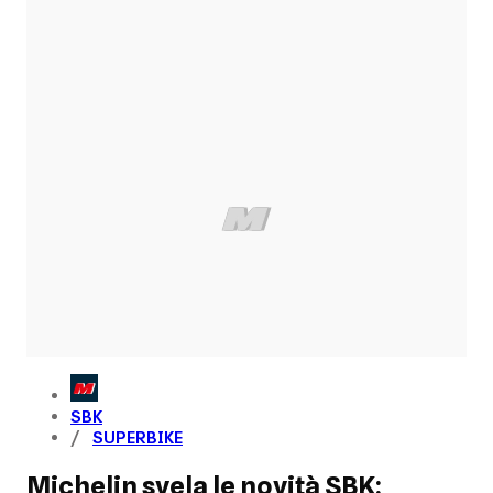
SBK
SUPERBIKE
Michelin svela le novità SBK: