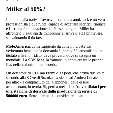
Miller al 50%?
Lontano dalla nativa Townsville ormai da anni, Jack è un vero
professionista a due ruote, capace di accettare sacrifici, rinunce
e la scarsa frequentazione del Paese d'origine. Miller ha
affrontato viaggi sin da minorenne e, arrivato a 31 primavere,
sta valutando il da farsi.
MotoAmerica
, come suggerito da colleghi USA? Lo
vedremmo bene, ma la domanda è:
perché?
L'australiano, mai
titolato a livello iridato, deve provarci dove si assegna un
mondiale. La SBK lo fa, la Yamaha lo annovera tra le proprie
fila, nella volontà di mantenerlo.
Un detentore di 10 Gran Premi e 33 podi, che arriva due volte
secondo alla 8 Ore di Suzuka - assieme ad Andrea Locatelli,
per altro - e compiaciuto dai giapponesi, deve essere
accontentato, in teoria. Sì, però a metà:
la cifra ventilataci per
una stagione di derivate dalla produzione di serie è di
500000 euro
. Senza premi, da considerare a parte.