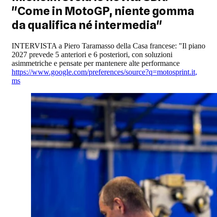
"Come in MotoGP, niente gomma
da qualifica né intermedia"
INTERVISTA a Piero Taramasso della Casa francese: "Il piano
2027 prevede 5 anteriori e 6 posteriori, con soluzioni
asimmetriche e pensate per mantenere alte performance
https://www.google.com/preferences/source?q=motosprint.it
,
ms