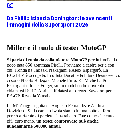
Da Phillip Island a Donington: le avvincenti
immagini della Supersport 2026
Miller e il ruolo di tester MotoGP
Si parla di ruolo da collaudatore MotoGP per lui,
nella da
poco nata 850 gommata Pirelli. Proviamo a capire per e con
chi. Honda ha Takaaki Nakagami e Aleix Espargarò. La
RC214 V è occupata. In orbita Ducati e la futura Desmosedici,
ci sono Nicolò Bulega e Michele Pirro. KTM che ha Pol
Espargarò e Jonas Folger, su un modello che dovrebbe
chiamarsi RC17. Aprilia affidatasi a Lorenzo Savadori per la
RS-GP. Resta la Yamaha.
La M1 è oggi seguita da Augusto Fernandez e Andrea
Dovizioso. Sulla carta, a Iwata stanno in una botte di ferro,
perciò a rischio di perdere l'australiano. Fate conto che euro
più, euro meno,
un tester comprovato può anche
guadagnarne 500000 annui.