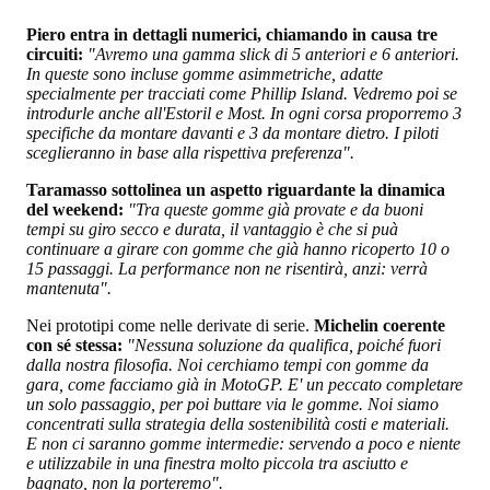
Piero entra in dettagli numerici, chiamando in causa tre
circuiti:
"Avremo una gamma slick di 5 anteriori e 6 anteriori.
In queste sono incluse gomme asimmetriche, adatte
specialmente per tracciati come Phillip Island. Vedremo poi se
introdurle anche all'Estoril e Most. In ogni corsa proporremo 3
specifiche da montare davanti e 3 da montare dietro. I piloti
sceglieranno in base alla rispettiva preferenza".
Taramasso sottolinea un aspetto riguardante la dinamica
del weekend:
"Tra queste gomme già provate e da buoni
tempi su giro secco e durata, il vantaggio è che si puà
continuare a girare con gomme che già hanno ricoperto 10 o
15 passaggi. La performance non ne risentirà, anzi: verrà
mantenuta".
Nei prototipi come nelle derivate di serie.
Michelin coerente
con sé stessa:
"Nessuna soluzione da qualifica, poiché fuori
dalla nostra filosofia. Noi cerchiamo tempi con gomme da
gara, come facciamo già in MotoGP. E' un peccato completare
un solo passaggio, per poi buttare via le gomme. Noi siamo
concentrati sulla strategia della sostenibilità costi e materiali.
E non ci saranno gomme intermedie: servendo a poco e niente
e utilizzabile in una finestra molto piccola tra asciutto e
bagnato, non la porteremo".