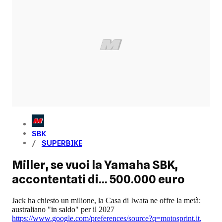
SBK
SUPERBIKE
Miller, se vuoi la Yamaha SBK,
accontentati di... 500.000 euro
Jack ha chiesto un milione, la Casa di Iwata ne offre la metà:
australiano "in saldo" per il 2027
https://www.google.com/preferences/source?q=motosprint.it
,