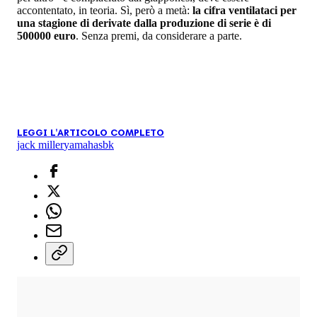
accontentato, in teoria. Sì, però a metà:
la cifra ventilataci per
una stagione di derivate dalla produzione di serie è di
500000 euro
. Senza premi, da considerare a parte.
LEGGI L'ARTICOLO COMPLETO
jack miller
yamaha
sbk