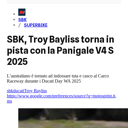
SBK
SUPERBIKE
SBK, Troy Bayliss torna in
pista con la Panigale V4 S
2025
L’australiano è tornato ad indossare tuta e casco al Carco
Raceway durante i Ducati Day WA 2025
sbk
ducati
Troy Bayliss
https://www.google.com/preferences/source?q=motosprint.it
,
ms