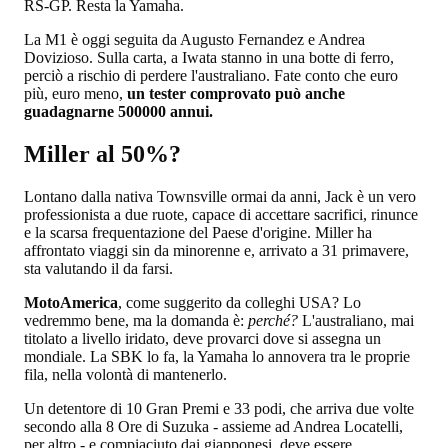
RS-GP. Resta la Yamaha.
La M1 è oggi seguita da Augusto Fernandez e Andrea
Dovizioso. Sulla carta, a Iwata stanno in una botte di ferro,
perciò a rischio di perdere l'australiano. Fate conto che euro
più, euro meno,
un tester comprovato può anche
guadagnarne 500000 annui.
Miller al 50%?
Lontano dalla nativa Townsville ormai da anni, Jack è un vero
professionista a due ruote, capace di accettare sacrifici, rinunce
e la scarsa frequentazione del Paese d'origine. Miller ha
affrontato viaggi sin da minorenne e, arrivato a 31 primavere,
sta valutando il da farsi.
MotoAmerica
, come suggerito da colleghi USA? Lo
vedremmo bene, ma la domanda è:
perché?
L'australiano, mai
titolato a livello iridato, deve provarci dove si assegna un
mondiale. La SBK lo fa, la Yamaha lo annovera tra le proprie
fila, nella volontà di mantenerlo.
Un detentore di 10 Gran Premi e 33 podi, che arriva due volte
secondo alla 8 Ore di Suzuka - assieme ad Andrea Locatelli,
per altro - e compiaciuto dai giapponesi, deve essere