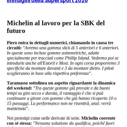
immagini della Supersport 2026
Michelin al lavoro per la SBK del
futuro
Piero entra in dettagli numerici, chiamando in causa tre
circuiti:
"Avremo una gamma slick di 5 anteriori e 6 anteriori.
In queste sono incluse gomme asimmetriche, adatte
specialmente per tracciati come Phillip Island. Vedremo poi se
introdurle anche all'Estoril e Most. In ogni corsa proporremo 3
specifiche da montare davanti e 3 da montare dietro. I piloti
sceglieranno in base alla rispettiva preferenza".
Taramasso sottolinea un aspetto riguardante la dinamica
del weekend:
"Tra queste gomme già provate e da buoni
tempi su giro secco e durata, il vantaggio è che si puà
continuare a girare con gomme che già hanno ricoperto 10 o
15 passaggi. La performance non ne risentirà, anzi: verrà
mantenuta".
Nei prototipi come nelle derivate di serie.
Michelin coerente
con sé stessa:
"Nessuna soluzione da qualifica, poiché fuori