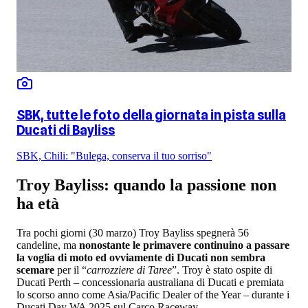
SBK, tutte le foto della giornata in pista sulla
Ducati di Bayliss
SBK, Chili: "Bulega, conserva il tuo sorriso"
Troy Bayliss: quando la passione non
ha età
Tra pochi giorni (30 marzo) Troy Bayliss spegnerà 56
candeline, ma
nonostante le primavere continuino a passare
la voglia di moto ed ovviamente di Ducati non sembra
scemare
per il “
carrozziere di Taree
”. Troy è stato ospite di
Ducati Perth – concessionaria australiana di Ducati e premiata
lo scorso anno come Asia/Pacific Dealer of the Year – durante i
Ducati Day WA 2025 sul Carco Raceway.