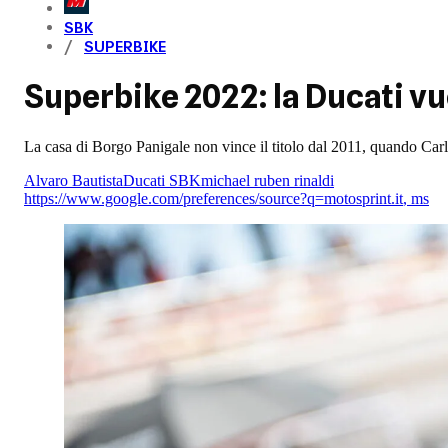
SBK
SUPERBIKE
Superbike 2022: la Ducati vuo
La casa di Borgo Panigale non vince il titolo dal 2011, quando Car
Alvaro Bautista
Ducati SBK
michael ruben rinaldi
https://www.google.com/preferences/source?q=motosprint.it
,
ms