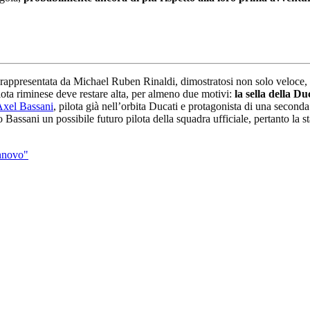
a rappresentata da Michael Ruben Rinaldi, dimostratosi non solo veloce, 
ilota riminese deve restare alta, per almeno due motivi:
la sella della Du
 Axel Bassani
, pilota già nell’orbita Ducati e protagonista di una second
o Bassani un possibile futuro pilota della squadra ufficiale, pertanto la 
innovo"