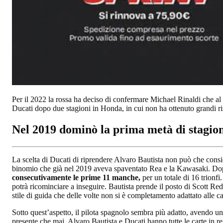
Per il 2022 la rossa ha deciso di confermare Michael Rinaldi che al p
Ducati dopo due stagioni in Honda, in cui non ha ottenuto grandi ris
Nel 2019 dominò la prima metà di stagio
La scelta di Ducati di riprendere Alvaro Bautista non può che consid
binomio che già nel 2019 aveva spaventato Rea e la Kawasaki. Dopo
consecutivamente le prime 11 manche,
per un totale di 16 trionfi
potrà ricominciare a inseguire. Bautista prende il posto di Scott R
stile di guida che delle volte non si è completamento adattato alle car
Sotto quest’aspetto, il pilota spagnolo sembra più adatto, avendo uno
presente che mai, Alvaro Bautista e Ducati hanno tutte le carte in r