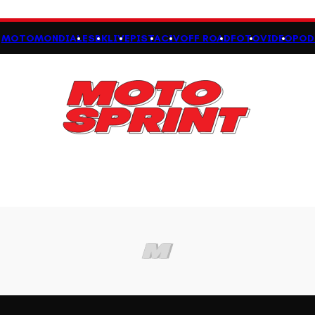
MOTOMONDIALE
SBK
LIVE
PISTA
CIV
OFF ROAD
FOTO
VIDEO
POD