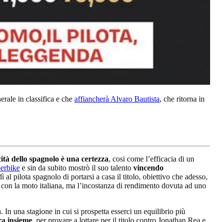
erale in classifica e che
affiancherà Alvaro Bautista
, che ritorna in
cità dello spagnolo è una certezza
, cosi come l’efficacia di un
erbike
e sin da subito mostrò il suo talento
vincendo
al pilota spagnolo di portarsi a casa il titolo, obiettivo che adesso,
g con la moto italiana, ma l’incostanza di rendimento dovuta ad uno
 In una stagione in cui si prospetta esserci un equilibrio più
ra insieme
, per provare a lottare per il titolo contro Jonathan Rea e