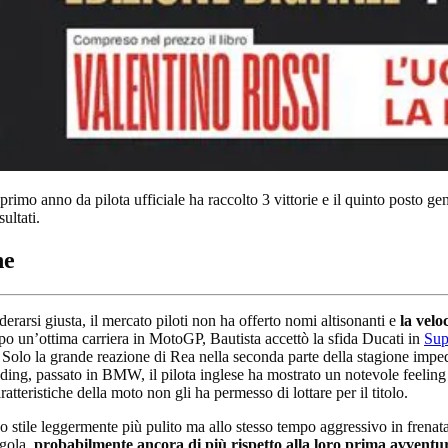
rimo anno da pilota ufficiale ha raccolto 3 vittorie e il quinto posto gen
ultati.
ne
erarsi giusta, il mercato piloti non ha offerto nomi altisonanti e
la velo
 un’ottima carriera in MotoGP, Bautista accettò la sfida Ducati in
Sup
. Solo la grande reazione di Rea nella seconda parte della stagione impedì 
edding, passato in BMW, il pilota inglese ha mostrato un notevole feelin
atteristiche della moto non gli ha permesso di lottare per il titolo.
 stile leggermente più pulito ma allo stesso tempo aggressivo in frenata.
egola,
probabilmente ancora di più rispetto alla loro prima avventu