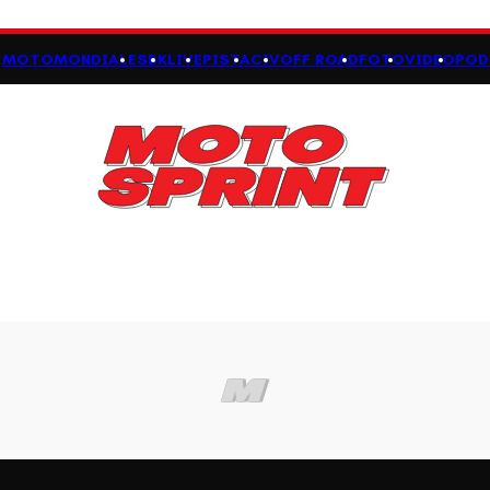
MOTOMONDIALE
SBK
LIVE
PISTA
CIV
OFF ROAD
FOTO
VIDEO
POD