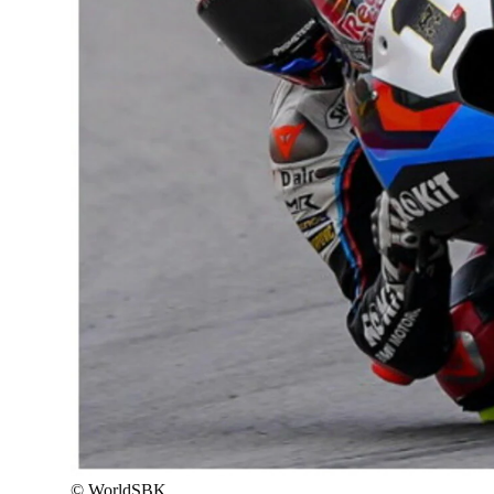
©
WorldSBK