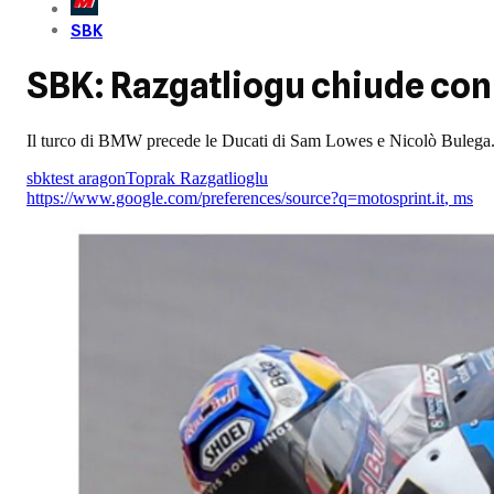
SBK
SBK: Razgatliogu chiude con 
Il turco di BMW precede le Ducati di Sam Lowes e Nicolò Bulega.
sbk
test aragon
Toprak Razgatlioglu
https://www.google.com/preferences/source?q=motosprint.it
,
ms