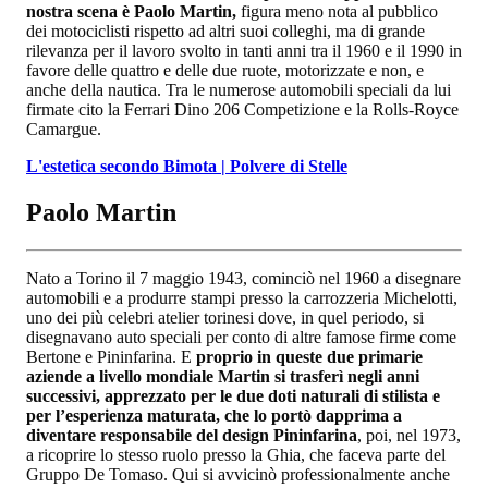
nostra scena è Paolo Martin,
figura meno nota al pubblico
dei motociclisti rispetto ad altri suoi colleghi, ma di grande
rilevanza per il lavoro svolto in tanti anni tra il 1960 e il 1990 in
favore delle quattro e delle due ruote, motorizzate e non, e
anche della nautica. Tra le numerose automobili speciali da lui
firmate cito la Ferrari Dino 206 Competizione e la Rolls-Royce
Camargue.
L'estetica secondo Bimota | Polvere di Stelle
Paolo Martin
Nato a Torino il 7 maggio 1943, cominciò nel 1960 a disegnare
automobili e a produrre stampi presso la carrozzeria Michelotti,
uno dei più celebri atelier torinesi dove, in quel periodo, si
disegnavano auto speciali per conto di altre famose firme come
Bertone e Pininfarina. E
proprio in queste due primarie
aziende a livello mondiale Martin si trasferì negli anni
successivi, apprezzato per le due doti naturali di stilista e
per l’esperienza maturata, che lo portò dapprima a
diventare responsabile del design Pininfarina
, poi, nel 1973,
a ricoprire lo stesso ruolo presso la Ghia, che faceva parte del
Gruppo De Tomaso. Qui si avvicinò professionalmente anche