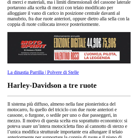
di merci e materiali, ma i limiti dimensionali del cassone laterale
portarono alla scelta di mezzi con telaio modificato per
alloggiare il vano di carico in posizione centrale davanti al
manubrio, fra due ruote anteriori, oppure dietro alla sella con la
coppia di ruote collocata invece posteriormente.
La dinastia Parrilla | Polvere di Stelle
Harley-Davidson a tre ruote
Il sistema più diffuso, almeno nella fase pionieristica del
motocarro, fu quello del triciclo con due ruote anteriori e
cassone, o furgone, o sedile per uno o due passeggeri, in
mezzo. Il motivo di questa scelta era soprattutto economico: si
poteva usare un’intera motocicletta fino al cannotto di sterzo e
l’unica modifica strutturale importante era allungare il telaio
anteriormente per supportare la coppia di ruote e il piano di