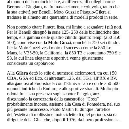
al mondo della motocicletta e, a differenza di colleghi come
Bertone e Giugiaro, ne fu massicciamente coinvolto, tanto che
la sua attività per Benelli, Moto Guzzi e Piaggio-Gilera si
tradusse in almeno una quarantina di modelli prodotti in serie.
Non potendo citare l’intera lista, mi limito a segnalare i più noti.
Per la Benelli disegnò la serie 125- 250 delle bicilindriche due
tempi, e la gamma delle quattro cilindri quattro tempi (250-350-
500), condivise con la
Moto Guzzi
, nonché la 750 sei cilindri.
Per la Moto Guzzi vestì moto di successo come la 850 Le
Mans, le V35-50, la California, la 850 T3 e soprattutto 750 S e
S3, la cui linea elegante e sportiva venne giustamente
considerata un capolavoro.
Alla
Gilera
dettò lo stile di numerosi ciclomotori, tra cui i 50
CBA, GSA ed Eco, di altrettanti 125, dal TG1, all’RX e RV,
allargandosi al Fuoristrada con l’Elmeca 125 e con le 350-500
monocilindriche da Enduro, e alle sportive stradali. Molto più
ridotta fu la sua presenza sugli scooter Piaggio, anzi,
disegnando la carrozzeria della catastrofica “Cosa”
probabilmente incorse, assieme alla Casa di Pontedera, nel suo
più pesante insuccesso. Paolo Martin fu dunque l’artefice
dell’estetica di moltissime motociclette di quel periodo, sia da
dirigente della Ghia che, dopo il 1976, da libero professionista.