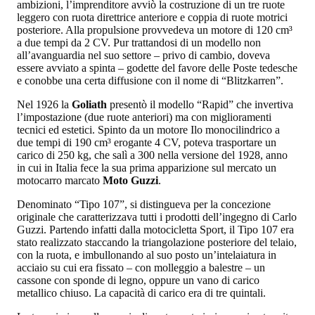
ambizioni, l’imprenditore avviò la costruzione di un tre ruote
leggero con ruota direttrice anteriore e coppia di ruote motrici
posteriore. Alla propulsione provvedeva un motore di 120 cm³
a due tempi da 2 CV. Pur trattandosi di un modello non
all’avanguardia nel suo settore – privo di cambio, doveva
essere avviato a spinta – godette del favore delle Poste tedesche
e conobbe una certa diffusione con il nome di “Blitzkarren”.
Nel 1926 la
Goliath
presentò il modello “Rapid” che invertiva
l’impostazione (due ruote anteriori) ma con miglioramenti
tecnici ed estetici. Spinto da un motore Ilo monocilindrico a
due tempi di 190 cm³ erogante 4 CV, poteva trasportare un
carico di 250 kg, che salì a 300 nella versione del 1928, anno
in cui in Italia fece la sua prima apparizione sul mercato un
motocarro marcato
Moto Guzzi
.
Denominato “Tipo 107”, si distingueva per la concezione
originale che caratterizzava tutti i prodotti dell’ingegno di Carlo
Guzzi. Partendo infatti dalla motocicletta Sport, il Tipo 107 era
stato realizzato staccando la triangolazione posteriore del telaio,
con la ruota, e imbullonando al suo posto un’intelaiatura in
acciaio su cui era fissato – con molleggio a balestre – un
cassone con sponde di legno, oppure un vano di carico
metallico chiuso. La capacità di carico era di tre quintali.