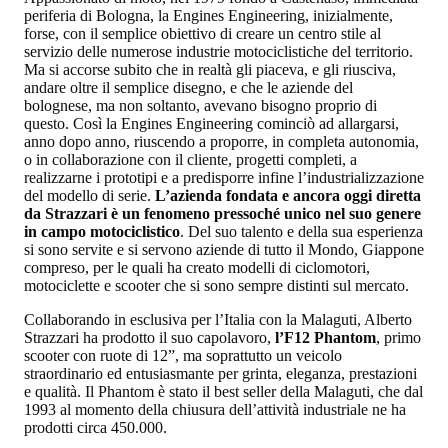
periferia di Bologna, la Engines Engineering, inizialmente,
forse, con il semplice obiettivo di creare un centro stile al
servizio delle numerose industrie motociclistiche del territorio.
Ma si accorse subito che in realtà gli piaceva, e gli riusciva,
andare oltre il semplice disegno, e che le aziende del
bolognese, ma non soltanto, avevano bisogno proprio di
questo. Così la Engines Engineering cominciò ad allargarsi,
anno dopo anno, riuscendo a proporre, in completa autonomia,
o in collaborazione con il cliente, progetti completi, a
realizzarne i prototipi e a predisporre infine l’industrializzazione
del modello di serie.
L’azienda fondata e ancora oggi diretta
da Strazzari è un fenomeno pressoché unico nel suo genere
in campo motociclistico
. Del suo talento e della sua esperienza
si sono servite e si servono aziende di tutto il Mondo, Giappone
compreso, per le quali ha creato modelli di ciclomotori,
motociclette e scooter che si sono sempre distinti sul mercato.
Collaborando in esclusiva per l’Italia con la Malaguti, Alberto
Strazzari ha prodotto il suo capolavoro,
l’F12 Phantom
, primo
scooter con ruote di 12”, ma soprattutto un veicolo
straordinario ed entusiasmante per grinta, eleganza, prestazioni
e qualità. Il Phantom è stato il best seller della Malaguti, che dal
1993 al momento della chiusura dell’attività industriale ne ha
prodotti circa 450.000.