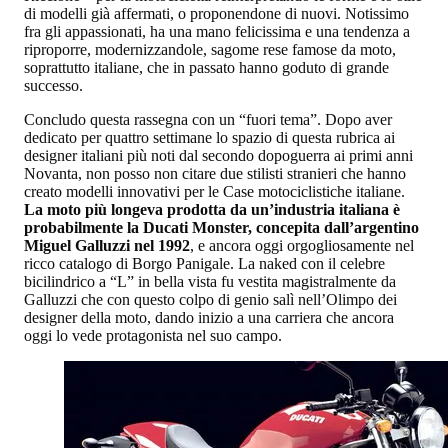
di modelli già affermati, o proponendone di nuovi. Notissimo
fra gli appassionati, ha una mano felicissima e una tendenza a
riproporre, modernizzandole, sagome rese famose da moto,
soprattutto italiane, che in passato hanno goduto di grande
successo.
Concludo questa rassegna con un “fuori tema”. Dopo aver
dedicato per quattro settimane lo spazio di questa rubrica ai
designer italiani più noti dal secondo dopoguerra ai primi anni
Novanta, non posso non citare due stilisti stranieri che hanno
creato modelli innovativi per le Case motociclistiche italiane.
La moto più longeva prodotta da un’industria italiana è
probabilmente la Ducati Monster, concepita dall’argentino
Miguel Galluzzi nel 1992
, e ancora oggi orgogliosamente nel
ricco catalogo di Borgo Panigale. La naked con il celebre
bicilindrico a “L” in bella vista fu vestita magistralmente da
Galluzzi che con questo colpo di genio salì nell’Olimpo dei
designer della moto, dando inizio a una carriera che ancora
oggi lo vede protagonista nel suo campo.