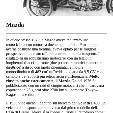
Mazda
In quello stesso 1929 la Mazda aveva realizzato una
motocicletta con motore a due tempi di 250 cm³ ma, dopo
averne costruite una trentina, aveva optato per le migliori
prospettive di mercato offerte da un tre ruote da trasporto. Il
risultato fu un robustissimo motocarro con un telaio in
longheroni d’acciaio, ruote (due posteriori motrici e anteriore
direttrice) a disco con larghi pneumatici e motore
monocilindrico di 482 cm³ raffreddato ad aria da 9,5 CV con
cambio a tre rapporti più retromarcia e differenziale.
Molto
riuscito anche esteticamente, il Mazda Go
nel 1936 fu
pubblicizzato con un raid di cinque motocarri che in carovana
coprirono in 25 giorni oltre 2700 km sul percorso Tokyo–
Kagoshima e ritorno.
Il 1936 vide anche il debutto sul mercato del
Goliath F400
, un
veicolo da trasporto molto diverso dal primo modello della
Casa di Brema. Aveva sì la coppia di ruote al retrotreno come il