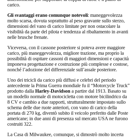
carico.
Gli svantaggi erano comunque notevoli
: maneggevolezza
molto scarsa, dovuta soprattutto al peso gravante sullo sterzo,
dimensioni del vano di carico limitate per non ostacolare la
visibilità da parte del pilota e tendenza al ribaltamento in avanti
nelle brusche frenate.
Viceversa, con il cassone posteriore si poteva avere maggiore
carico, più maneggevolezza, migliore trazione, ma proprio la
possibilità di ospitare cassoni di maggiori dimensioni e capacità
imponeva progettazione e costruzione più complesse e costose,
nonché l’adozione del differenziale sull’assale posteriore.
Uno dei tricicli da carico più diffusi e celebri del periodo
antecedente la Prima Guerra mondiale fu il “Motorcycle Truck”
prodotto dalla
Harley-Davidson
a partire dal 1913. Basato su
un modello normale di motocicletta con motore bicilindrico da
8 CV e cambio a due rapporti, strutturalmente impostato sullo
schema delle due ruote anteriori, con vano di carico della
portata di 270 kg, diventò subito il veicolo preferito dalle Poste
americane; in due anni di presenza sul mercato USA ne furono
costruiti 322.
La Casa di Milwaukee, comunque, si dimostrò molto incerta