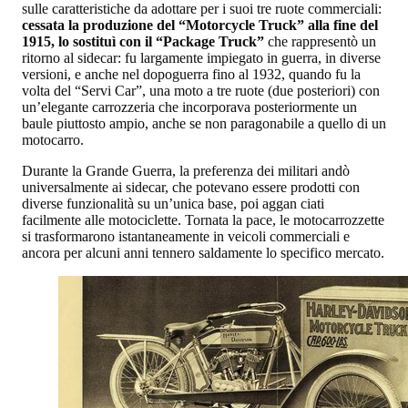
sulle caratteristiche da adottare per i suoi tre ruote commerciali:
cessata la produzione del “Motorcycle Truck” alla fine del
1915, lo sostituì con il “Package Truck”
che rappresentò un
ritorno al sidecar: fu largamente impiegato in guerra, in diverse
versioni, e anche nel dopoguerra fino al 1932, quando fu la
volta del “Servi Car”, una moto a tre ruote (due posteriori) con
un’elegante carrozzeria che incorporava posteriormente un
baule piuttosto ampio, anche se non paragonabile a quello di un
motocarro.
Durante la Grande Guerra, la preferenza dei militari andò
universalmente ai sidecar, che potevano essere prodotti con
diverse funzionalità su un’unica base, poi aggan ciati
facilmente alle motociclette. Tornata la pace, le motocarrozzette
si trasformarono istantaneamente in veicoli commerciali e
ancora per alcuni anni tennero saldamente lo specifico mercato.