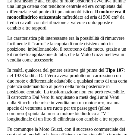
La trasmissione alla coppia di ruote posteriori avveniva tramite
una lunga catena con tenditore centrale ed era completata dal
differenziale sul ponte di tipo automobilistico.
Il motore era il
monocilindrico orizzontale
raffreddato ad aria di 500 cm³ da
tredici cavalli con distribuzione a valvole contrapposte e
cambio a tre rapporti.
La caratteristica più interessante era la possibilità di rimuovere
facilmente il “carro” e la coppia di ruote risistemando in
posizione, imbullonandolo, il retrotreno della moto, grazie a un
kit ruota+triangolazione di tubi, che la Moto Guzzi metteva in
vendita come accessorio.
In realtà, qualcosa del genere esisteva già prima del
Tipo 107
:
nel 1923 la ditta Dal Vero aveva prodotto un carrozzino con
due ruote e differenziale adattabile a qualsiasi moto di una certa
potenza sistemandolo al posto della ruota posteriore in
posizione centrale. La trasformazione non era però reversibile.
Il carrozzino Dal Vero fu acquistato a metà degli anni Venti
dalla Stucchi che mise in vendita non un motocarro, ma una
specie di vetturetta a tre ruote per tre passeggeri (pilota
compreso) spinta da un suo motore bicilindrico a “V”
longitudinale di un litro di cilindrata con cambio a tre rapporti.
Fu comunque la Moto Guzzi, con il successo commerciale dei
suoi primi modelli e la loro efficienza e funzionalità a trascinare