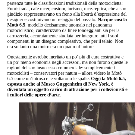
partenza tutte le classificazioni tradizionali della motocicletta:
Fuoristrada, café racer, custom, turismo, race-replica, che a suo
giudizio rappresentavano un freno alla libertà d’espressione del
designer e costituivano un retaggio del passato.
Nacque così la
Motò 6.5
, modello decisamente anomalo nel panorama
motociclistico, caratterizzato da linee tondeggianti sia per la
carrozzeria, accuratamente studiata per integrare tutti i suoi
componenti in un disegno complessivo, che per il telaio. Non
era soltanto una moto: era un quadro d’autore.
Onestamente avrebbe meritato un po’ più di cura costruttiva e
un po’ meno economia negli accessori, ma non furono queste le
ragioni del suo insuccesso commerciale: semplicemente i
motociclisti – conservatori per natura – allora videro la Motò
6.5 come un’intrusa e le voltarono le spalle.
Oggi la Motò 6.5,
esposta anche al Museo Guggenheim di New York, è
diventata un oggetto carico di attrazione per i collezionisti e
i cultori delle opere d’arte
.