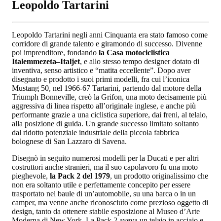
Leopoldo Tartarini
Leopoldo Tartarini negli anni Cinquanta era stato famoso come
corridore di grande talento e giramondo di successo. Divenne
poi imprenditore, fondando
la Casa motociclistica
Italemmezeta–Italjet
, e allo stesso tempo designer dotato di
inventiva, senso artistico e “matita eccellente”. Dopo aver
disegnato e prodotto i suoi primi modelli, fra cui l’iconica
Mustang 50, nel 1966-67 Tartarini, partendo dal motore della
Triumph Bonneville, creò la Grifon, una moto decisamente più
aggressiva di linea rispetto all’originale inglese, e anche più
performante grazie a una ciclistica superiore, dai freni, al telaio,
alla posizione di guida. Un grande successo limitato soltanto
dal ridotto potenziale industriale della piccola fabbrica
bolognese di San Lazzaro di Savena.
Disegnò in seguito numerosi modelli per la Ducati e per altri
costruttori anche stranieri, ma il suo capolavoro fu una moto
pieghevole,
la Pack 2 del 1979
, un prodotto originalissimo che
non era soltanto utile e perfettamente concepito per essere
trasportato nel baule di un’automobile, su una barca o in un
camper, ma venne anche riconosciuto come prezioso oggetto di
design, tanto da ottenere stabile esposizione al Museo d’Arte
Moderna di New York. La Pack 2 aveva un telaio in acciaio e