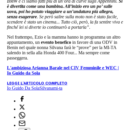
BMW e ci siamo fatti più di un’ora di curve sugli Appennini.
Si
è divertita come una bambina. All’inizio ero un po’ sulle
uova, poi ho potuto viaggiare a un’andatura più allegra,
senza esagerare
. Se però salire sulla moto non è stato facile,
scendere è stato un cinema... Tutto ciò, però, la fa sentire viva e
finché lei si diverte io continuerò a portarla”
.
Nel frattempo, Ezio e la mamma hanno in programma un altro
appuntamento, un
evento benefico
in favore di una ODV in
Benin nel quale nonna Silvana farà le “prove” per la MI-TA
salendo in sella alla Honda 400 Four... Ma sempre come
passeggera.
L'ambiziosa Arianna Barale nel CIV Femminile e WEC |
Io Guido da Sola
LEGGI L'ARTICOLO COMPLETO
Io Guido Da Sola
Silvana
mi-ta