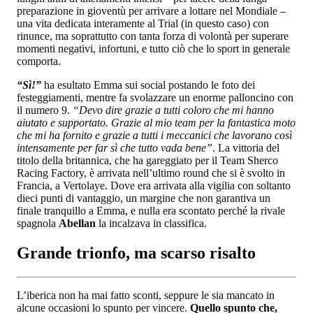
preparazione in gioventù per arrivare a lottare nel Mondiale –
una vita dedicata interamente al Trial (in questo caso) con
rinunce, ma soprattutto con tanta forza di volontà per superare
momenti negativi, infortuni, e tutto ciò che lo sport in generale
comporta.
“Sì!”
ha esultato Emma sui social postando le foto dei
festeggiamenti, mentre fa svolazzare un enorme palloncino con
il numero 9.
“Devo dire grazie a tutti coloro che mi hanno
aiutato e supportato. Grazie al mio team per la fantastica moto
che mi ha fornito e grazie a tutti i meccanici che lavorano così
intensamente per far sì che tutto vada bene”
. La vittoria del
titolo della britannica, che ha gareggiato per il Team Sherco
Racing Factory, è arrivata nell’ultimo round che si è svolto in
Francia, a Vertolaye. Dove era arrivata alla vigilia con soltanto
dieci punti di vantaggio, un margine che non garantiva un
finale tranquillo a Emma, e nulla era scontato perché la rivale
spagnola
Abellan
la incalzava in classifica.
Grande trionfo, ma scarso risalto
L’iberica non ha mai fatto sconti, seppure le sia mancato in
alcune occasioni lo spunto per vincere.
Quello spunto che,