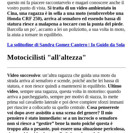
questo mi fa piacere raccontarvelo e magari conoscere anche il
vostro punto di vista.
Si tratta di un video ambientato in
Cina, una ragazza è in sella a una moto (sembrerebbe una
Honda CRF 250), arriva al semaforo ed essendo bassa di
statura riesce a malapena a toccare con la punta del piede
.
Barcolla un po’, accanto a lei un poliziotto, a sua volta in moto,
la aiuta a tornare in equilibrio.
La solitudine di Sandra Gomez Cantero | Io Guido da Sola
Motocicilisti "all'altezza"
Video successivo
: un’altra ragazza che guida una moto da
strada arriva al semaforo e scende, poiché anche lei bassa di
statura, e non riesce quindi a mantenersi in equilibrio.
Ultimo
video
, sempre una ragazza, questa volta in motorino: quando
arriva a parcheggiarlo, sempre per motivi di stazza, lo mette
prima sul cavalletto laterale e poi deve compiere sforzi immani
per riuscire a collocarlo su quello centrale.
Cosa pensereste
voi dopo aver assistito a una scena del genere? Il mio
pensiero è stato immediato: se a un incrocio o semaforo
non si riesce a “gestire” bene la moto poiché questa è
troppo alta o pesante, può essere una situazione pericolosa,