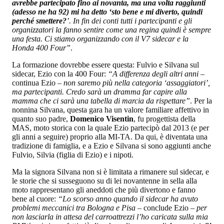
avrebbe partecipato fino ai novanta, ma una volta raggiunti
(adesso ne ha 92) mi ha detto ‘sto bene e mi diverto, quindi
perché smettere?
’. In fin dei conti tutti i partecipanti e gli
organizzatori la fanno sentire come una regina quindi è sempre
una festa. Ci stiamo organizzando con il V7 sidecar e la
Honda 400 Four”
.
La formazione dovrebbe essere questa: Fulvio e Silvana sul
sidecar, Ezio con la 400 Four:
“A differenza degli altri anni
–
continua Ezio –
non saremo più nella categoria ‘assaggiatori’,
ma partecipanti. Credo sarà un dramma far capire alla
mamma che ci sarà una tabella di marcia da rispettare”
. Per la
nonnina Silvana, questa gara ha un valore familiare affettivo in
quanto suo padre,
Domenico Visentin
, fu progettista della
MAS, moto storica con la quale Ezio partecipò dal 2013 (e per
gli anni a seguire) proprio alla MI-TA. Da qui, è diventata una
tradizione di famiglia, e a Ezio e Silvana si sono aggiunti anche
Fulvio, Silvia (figlia di Ezio) e i nipoti.
Ma la signora Silvana non si è limitata a rimanere sul sidecar, e
le storie che si susseguono su di lei novantenne in sella alla
moto rappresentano gli aneddoti che più divertono e fanno
bene al cuore:
“Lo scorso anno quando il sidecar ha avuto
problemi meccanici tra Bologna e Pisa
– conclude Ezio –
per
non lasciarla in attesa del carroattrezzi l’ho caricata sulla mia