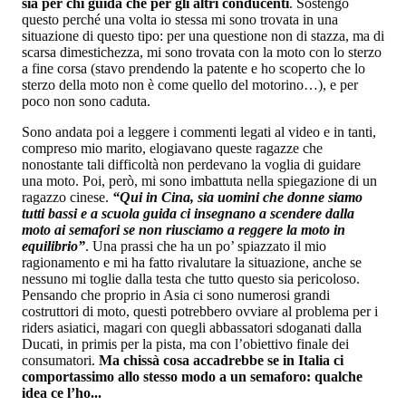
sia per chi guida che per gli altri conducenti
. Sostengo
questo perché una volta io stessa mi sono trovata in una
situazione di questo tipo: per una questione non di stazza, ma di
scarsa dimestichezza, mi sono trovata con la moto con lo sterzo
a fine corsa (stavo prendendo la patente e ho scoperto che lo
sterzo della moto non è come quello del motorino…), e per
poco non sono caduta.
Sono andata poi a leggere i commenti legati al video e in tanti,
compreso mio marito, elogiavano queste ragazze che
nonostante tali difficoltà non perdevano la voglia di guidare
una moto. Poi, però, mi sono imbattuta nella spiegazione di un
ragazzo cinese.
“Qui in Cina, sia uomini che donne siamo
tutti bassi e a scuola guida ci insegnano a scendere dalla
moto ai semafori se non riusciamo a reggere la moto in
equilibrio”
. Una prassi che ha un po’ spiazzato il mio
ragionamento e mi ha fatto rivalutare la situazione, anche se
nessuno mi toglie dalla testa che tutto questo sia pericoloso.
Pensando che proprio in Asia ci sono numerosi grandi
costruttori di moto, questi potrebbero ovviare al problema per i
riders asiatici, magari con quegli abbassatori sdoganati dalla
Ducati, in primis per la pista, ma con l’obiettivo finale dei
consumatori.
Ma chissà cosa accadrebbe se in Italia ci
comportassimo allo stesso modo a un semaforo: qualche
idea ce l’ho...