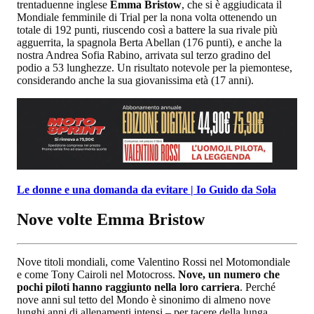
trentaduenne inglese
Emma Bristow
, che si è aggiudicata il
Mondiale femminile di Trial per la nona volta ottenendo un
totale di 192 punti, riuscendo così a battere la sua rivale più
agguerrita, la spagnola Berta Abellan (176 punti), e anche la
nostra Andrea Sofia Rabino, arrivata sul terzo gradino del
podio a 53 lunghezze. Un risultato notevole per la piemontese,
considerando anche la sua giovanissima età (17 anni).
Le donne e una domanda da evitare | Io Guido da Sola
Nove volte Emma Bristow
Nove titoli mondiali, come Valentino Rossi nel Motomondiale
e come Tony Cairoli nel Motocross.
Nove, un numero che
pochi piloti hanno raggiunto nella loro carriera
. Perché
nove anni sul tetto del Mondo è sinonimo di almeno nove
lunghi anni di allenamenti intensi – per tacere della lunga