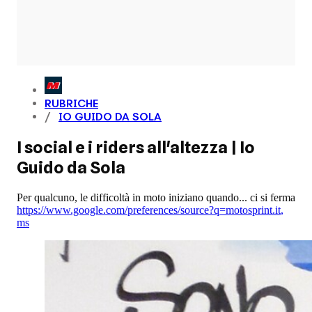
RUBRICHE
IO GUIDO DA SOLA
I social e i riders all'altezza | Io
Guido da Sola
Per qualcuno, le difficoltà in moto iniziano quando... ci si ferma
https://www.google.com/preferences/source?q=motosprint.it
,
ms