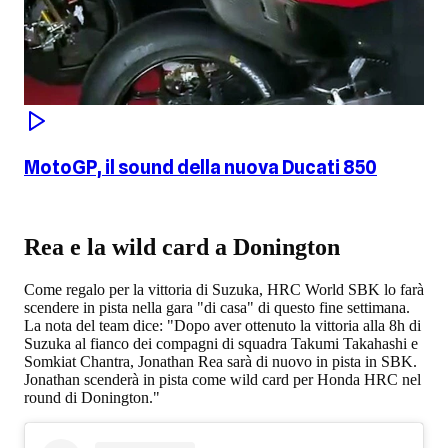
MotoGP, il sound della nuova Ducati 850
Rea e la wild card a Donington
Come regalo per la vittoria di Suzuka, HRC World SBK lo farà
scendere in pista nella gara "di casa" di questo fine settimana.
La nota del team dice: "Dopo aver ottenuto la vittoria alla 8h di
Suzuka al fianco dei compagni di squadra Takumi Takahashi e
Somkiat Chantra, Jonathan Rea sarà di nuovo in pista in SBK.
Jonathan scenderà in pista come wild card per Honda HRC nel
round di Donington."