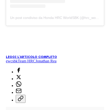
Un post condiviso da Honda HRC WorldSBK (@hrc_worldsbk)
LEGGI L'ARTICOLO COMPLETO
ewc
sbk
Team HRC
Jonathan Rea