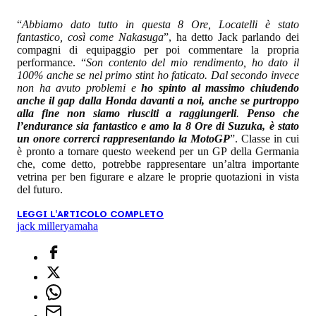
“
Abbiamo dato tutto in questa 8 Ore, Locatelli è stato
fantastico, così come Nakasuga
”, ha detto Jack parlando dei
compagni di equipaggio per poi commentare la propria
performance. “
Son contento del mio rendimento, ho dato il
100% anche se nel primo stint ho faticato. Dal secondo invece
non ha avuto problemi e
ho spinto al massimo chiudendo
anche il gap dalla Honda davanti a noi, anche se purtroppo
alla fine non siamo riusciti a raggiungerli
.
Penso che
l’endurance sia fantastico e amo la 8 Ore di Suzuka, è stato
un onore correrci rappresentando la MotoGP
”. Classe in cui
è pronto a tornare questo weekend per un GP della Germania
che, come detto, potrebbe rappresentare un’altra importante
vetrina per ben figurare e alzare le proprie quotazioni in vista
del futuro.
LEGGI L'ARTICOLO COMPLETO
jack miller
yamaha