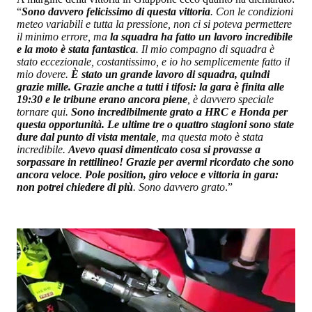
“
Sono davvero felicissimo di questa vittoria
. Con le condizioni
meteo variabili e tutta la pressione, non ci si poteva permettere
il minimo errore, ma
la squadra ha fatto un lavoro incredibile
e la moto è stata fantastica
. Il mio compagno di squadra è
stato eccezionale, costantissimo, e io ho semplicemente fatto il
mio dovere.
È stato un grande lavoro di squadra, quindi
grazie mille. Grazie anche a tutti i tifosi: la gara è finita alle
19:30 e le tribune erano ancora piene
, è davvero speciale
tornare qui.
Sono incredibilmente grato a HRC e Honda per
questa opportunità. Le ultime tre o quattro stagioni sono state
dure dal punto di vista mentale
, ma questa moto è stata
incredibile.
Avevo quasi dimenticato cosa si provasse a
sorpassare in rettilineo! Grazie per avermi ricordato che sono
ancora veloce
.
Pole position, giro veloce e vittoria in gara:
non potrei chiedere di più
. Sono davvero grato
.”