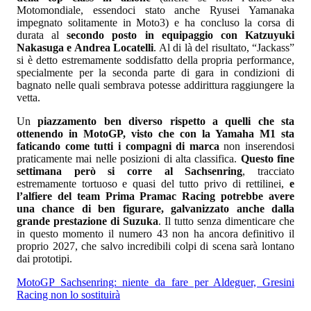
Motomondiale, essendoci stato anche Ryusei Yamanaka
impegnato solitamente in Moto3) e ha concluso la corsa di
durata al
secondo posto in equipaggio con Katzuyuki
Nakasuga e Andrea Locatelli
. Al di là del risultato, “Jackass”
si è detto estremamente soddisfatto della propria performance,
specialmente per la seconda parte di gara in condizioni di
bagnato nelle quali sembrava potesse addirittura raggiungere la
vetta.
Un
piazzamento ben diverso rispetto a quelli che sta
ottenendo in MotoGP, visto che con la Yamaha M1 sta
faticando come tutti i compagni di marca
non inserendosi
praticamente mai nelle posizioni di alta classifica.
Questo fine
settimana però si corre al Sachsenring
, tracciato
estremamente tortuoso e quasi del tutto privo di rettilinei,
e
l’alfiere del team Prima Pramac Racing potrebbe avere
una chance di ben figurare, galvanizzato anche dalla
grande prestazione di Suzuka
. Il tutto senza dimenticare che
in questo momento il numero 43 non ha ancora definitivo il
proprio 2027, che salvo incredibili colpi di scena sarà lontano
dai prototipi.
MotoGP Sachsenring: niente da fare per Aldeguer, Gresini
Racing non lo sostituirà