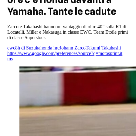
Yamaha. Tante le cadute
Zarco e Takahashi hanno un vantaggio di oltre 40” sulla R1 di
Locatelli, Miller e Nakasuga in classe EWC. Team Etoile primi
di classe Superstock
ewc
8h di Suzuka
honda hrc
Johann Zarco
Takumi Takahashi
https://www.google.com/preferences/source?q=motosprint.it
,
ms