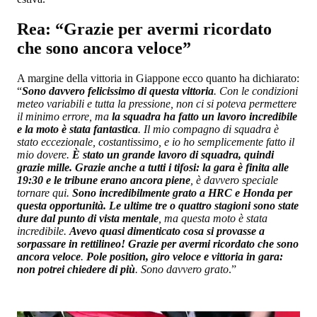
Rea: “Grazie per avermi ricordato
che sono ancora veloce”
A margine della vittoria in Giappone ecco quanto ha dichiarato:
“
Sono davvero felicissimo di questa vittoria
. Con le condizioni
meteo variabili e tutta la pressione, non ci si poteva permettere
il minimo errore, ma
la squadra ha fatto un lavoro incredibile
e la moto è stata fantastica
. Il mio compagno di squadra è
stato eccezionale, costantissimo, e io ho semplicemente fatto il
mio dovere.
È stato un grande lavoro di squadra, quindi
grazie mille. Grazie anche a tutti i tifosi: la gara è finita alle
19:30 e le tribune erano ancora piene
, è davvero speciale
tornare qui.
Sono incredibilmente grato a HRC e Honda per
questa opportunità. Le ultime tre o quattro stagioni sono state
dure dal punto di vista mentale
, ma questa moto è stata
incredibile.
Avevo quasi dimenticato cosa si provasse a
sorpassare in rettilineo! Grazie per avermi ricordato che sono
ancora veloce
.
Pole position, giro veloce e vittoria in gara:
non potrei chiedere di più
. Sono davvero grato
.”