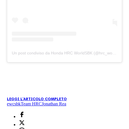
Un post condiviso da Honda HRC WorldSBK (@hrc_worldsbk)
LEGGI L'ARTICOLO COMPLETO
ewc
sbk
Team HRC
Jonathan Rea