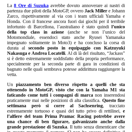
La
8 Ore di Suzuka
avrebbe dovuto annoverare ai nastri di
partenza due piloti della MotoGP, ovvero
Jack Miller
e Johann
Zarco, rispettivamente al via con i team ufficiali Yamaha e
Honda. Con il francese ancora fuori dai giochi per il terribile
infortunio di Barcellona, l’australiano è stato quindi
l’unico
della top class in azione
(anche se non l’unico del
Motomondiale, essendoci stato anche Ryusei Yamanaka
impegnato solitamente in Moto3) e ha concluso la corsa di
durata al
secondo posto in equipaggio con Katzuyuki
Nakasuga e Andrea Locatelli
. Al di là del risultato, “Jackass”
si è detto estremamente soddisfatto della propria performance,
specialmente per la seconda parte di gara in condizioni di
bagnato nelle quali sembrava potesse addirittura raggiungere la
vetta.
Un
piazzamento ben diverso rispetto a quelli che sta
ottenendo in MotoGP, visto che con la Yamaha M1 sta
faticando come tutti i compagni di marca
non inserendosi
praticamente mai nelle posizioni di alta classifica.
Questo fine
settimana però si corre al Sachsenring
, tracciato
estremamente tortuoso e quasi del tutto privo di rettilinei,
e
l’alfiere del team Prima Pramac Racing potrebbe avere
una chance di ben figurare, galvanizzato anche dalla
grande prestazione di Suzuka
. Il tutto senza dimenticare che