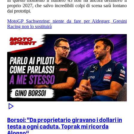
in questo momento il numero 43 non ha ancora definitivo il
proprio 2027, che salvo incredibili colpi di scena sarà lontano
dai prototipi.
MotoGP Sachsenring: niente da fare per Aldeguer, Gresini
Racing non lo sostituirà
Borsoi: "Da proprietario giravano i dollari in
testa a ogni caduta. Toprak mi ricorda
Alonso“