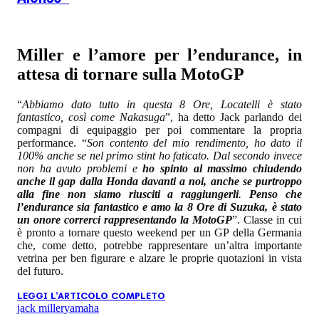
Miller e l’amore per l’endurance, in
attesa di tornare sulla MotoGP
“
Abbiamo dato tutto in questa 8 Ore, Locatelli è stato
fantastico, così come Nakasuga
”, ha detto Jack parlando dei
compagni di equipaggio per poi commentare la propria
performance. “
Son contento del mio rendimento, ho dato il
100% anche se nel primo stint ho faticato. Dal secondo invece
non ha avuto problemi e
ho spinto al massimo chiudendo
anche il gap dalla Honda davanti a noi, anche se purtroppo
alla fine non siamo riusciti a raggiungerli
.
Penso che
l’endurance sia fantastico e amo la 8 Ore di Suzuka, è stato
un onore correrci rappresentando la MotoGP
”. Classe in cui
è pronto a tornare questo weekend per un GP della Germania
che, come detto, potrebbe rappresentare un’altra importante
vetrina per ben figurare e alzare le proprie quotazioni in vista
del futuro.
LEGGI L'ARTICOLO COMPLETO
jack miller
yamaha