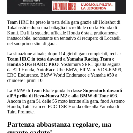
Team HRC ha preso la testa della gara grazie all’Holeshot di
Takahashi e dopo una battaglia incredibile con la Honda di
Kunii. Da lì la squadra ufficiale Honda è stata praticamente
inattaccabile, nonostante un tentativo di recupero di Locatelli
nel suo primo stint di gara.
La situazione attuale, dopo 114 giri di gara completati, recita:
Team HRC in testa davanti a Yamaha Racing Team e
Honda SDG HARC PRO
. Yoshimura SERT quarta seguita
da ATJ Honda, AutoRace Ube BMW, Elf Marc VDS-KM99,
ERC Endurance, BMW World Endurance e Yamaha #50 a
chiudere i primi 10.
La BMW di Team Etoile guida la classe
Superstock davanti
all’Aprilia di Revo-Nuova M2 e alla BMW di Tone #93
.
Ancora in gara 51 delle 55 moto iscritte alla gara, fuori Astemo
Honda, Tati Team ed FCC TSR Honda oltre alla Yamaha di
Taira Promote.
Partenza abbastanza regolare, ma
quante cadute!