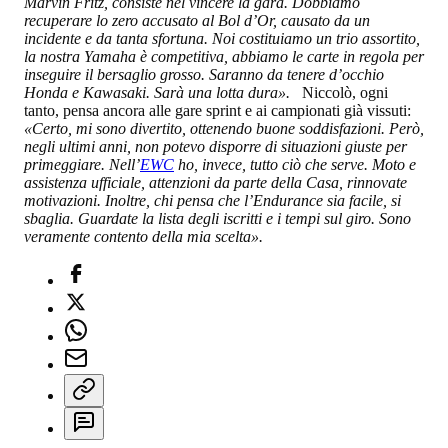
Marvin Fritz, consiste nel vincere la gara. Dobbiamo
recuperare lo zero accusato al Bol d’Or, causato da un
incidente e da tanta sfortuna. Noi costituiamo un trio assortito,
la nostra Yamaha è competitiva, abbiamo le carte in regola per
inseguire il bersaglio grosso. Saranno da tenere d’occhio
Honda e Kawasaki. Sarà una lotta dura».
Niccolò, ogni
tanto, pensa ancora alle gare sprint e ai campionati già vissuti:
«Certo, mi sono divertito, ottenendo buone soddisfazioni. Però,
negli ultimi anni, non potevo disporre di situazioni giuste per
primeggiare. Nell’
EWC
ho, invece, tutto ciò che serve. Moto e
assistenza ufficiale, attenzioni da parte della Casa, rinnovate
motivazioni. Inoltre, chi pensa che l’Endurance sia facile, si
sbaglia. Guardate la lista degli iscritti e i tempi sul giro. Sono
veramente contento della mia scelta».