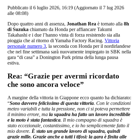
Pubblicato il 6 luglio 2026, 16:19
(Aggiornato il 7 lug 2026
alle 08:08)
Dopo quattro anni di assenza,
Jonathan Rea
è tornato alla
8h
di Suzuka
chiamato da Honda per affiancare Takumi
Takahashi e i due l’hanno vinta di forza resistendo sia alla
pioggia che al ritorno di Yamaha Factory Racing.
Vittoria
personale numero 3
, la seconda con Honda per il nordirlandese
che nel fine settimana sarà nuovamente impiegato in SBK nella
gara “di casa” a Donington Park prima della lunga pausa
estiva.
Rea: “Grazie per avermi ricordato
che sono ancora veloce”
A margine della vittoria in Giappone ecco quanto ha dichiarato:
“
Sono davvero felicissimo di questa vittoria
. Con le condizioni
meteo variabili e tutta la pressione, non ci si poteva permettere
il minimo errore, ma
la squadra ha fatto un lavoro incredibile
e la moto è stata fantastica
. Il mio compagno di squadra è
stato eccezionale, costantissimo, e io ho semplicemente fatto il
mio dovere.
È stato un grande lavoro di squadra, quindi
grazie mille. Grazie anche a tutti i tifosi: la gara è finita alle