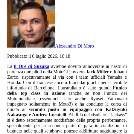
Alessandro Di Moro
Pubblicato il 6 luglio 2026, 16:18
La
8 Ore di Suzuka
avrebbe dovuto annoverare ai nastri di
partenza due piloti della MotoGP, ovvero
Jack Miller
e Johann
Zarco, rispettivamente al via con i team ufficiali Yamaha e
Honda. Con il francese ancora fuori dai giochi per il terribile
infortunio di Barcellona, l’australiano è stato quindi
l’unico
della top class in azione
(anche se non l’unico del
Motomondiale, essendoci stato anche Ryusei Yamanaka
impegnato solitamente in Moto3) e ha concluso la corsa di
durata al
secondo posto in equipaggio con Katzuyuki
Nakasuga e Andrea Locatelli
. Al di là del risultato, “Jackass”
si è detto estremamente soddisfatto della propria performance,
specialmente per la seconda parte di gara in condizioni di
bagnato nelle quali sembrava potesse addirittura raggiungere la