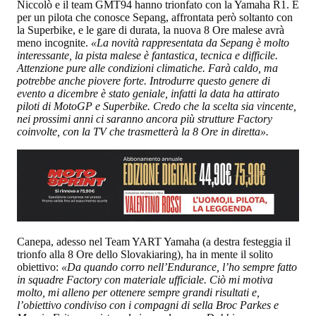
Niccolò e il team GMT94 hanno trionfato con la Yamaha R1. E
per un pilota che conosce Sepang, affrontata però soltanto con
la Superbike, e le gare di durata, la nuova 8 Ore malese avrà
meno incognite.
«La novità rappresentata da Sepang è molto
interessante, la pista malese è fantastica, tecnica e difficile.
Attenzione pure alle condizioni climatiche. Farà caldo, ma
potrebbe anche piovere forte. Introdurre questo genere di
evento a dicembre è stato geniale, infatti la data ha attirato
piloti di MotoGP e Superbike. Credo che la scelta sia vincente,
nei prossimi anni ci saranno ancora più strutture Factory
coinvolte, con la TV che trasmetterà la 8 Ore in diretta».
Canepa, adesso nel Team YART Yamaha (a destra festeggia il
trionfo alla 8 Ore dello Slovakiaring), ha in mente il solito
obiettivo:
«Da quando corro nell’Endurance, l’ho sempre fatto
in squadre Factory con materiale ufficiale. Ciò mi motiva
molto, mi alleno per ottenere sempre grandi risultati e,
l’obiettivo condiviso con i compagni di sella Broc Parkes e