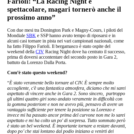
Farioli: “La Racing Night è
spettacolare, magari tornerò anche il
prossimo anno”
Con due mesi tra Donington Park e Magny-Cours, i piloti del
Mondiale
SBK
e SSP hanno avuto tempo di riposarsi e in
alcuni casi tornare in pista nei vari campionati nazionali, come
ha fatto Filippo Farioli. Il bergamasco è stato ospite del
weekend della
CIV
Racing Night dove ha centrato il successo,
prima di doversi accontentare del secondo posto in Gara 2,
battuto da Lorenzo Dalla Porta.
Com’è stato questo weekend?
“
È stato veramente bello tornare al CIV. È sempre molto
accogliente, c'è una fantastica atmosfera, diciamo che mi sarei
aspettato di vincere anche in Gara 2. Sono sincero, purtroppo
gli ultimi quattro giri sono andato veramente in difficoltà con
la gomma posteriore e non ne avevo più, pensavo di avere un
vantaggio sufficiente per tenere la posizione su Lorenzo e
invece mi ha passato ancor prima del curvone non me lo sarei
aspettato e mi ha colto un po' di sorpresa. Tutto sommato però
è stato un bel weekend. È importante tornare a restare davanti,
dopo po’ che stai lontano dal podio iniziano a venirti dei