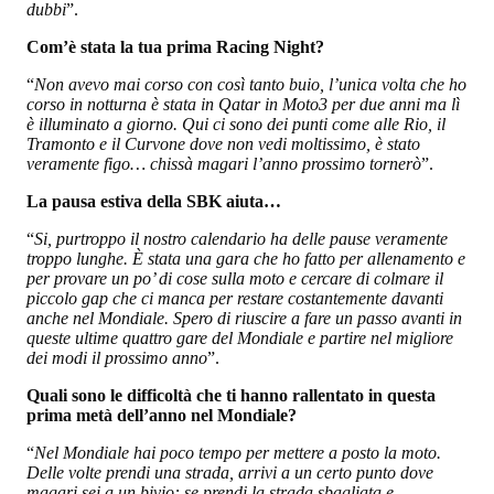
dubbi
”.
Com’è stata la tua prima Racing Night?
“
Non avevo mai corso con così tanto buio, l’unica volta che ho
corso in notturna è stata in Qatar in Moto3 per due anni ma lì
è illuminato a giorno. Qui ci sono dei punti come alle Rio, il
Tramonto e il Curvone dove non vedi moltissimo, è stato
veramente figo… chissà magari l’anno prossimo tornerò
”.
La pausa estiva della SBK aiuta…
“
Si, purtroppo il nostro calendario ha delle pause veramente
troppo lunghe. È stata una gara che ho fatto per allenamento e
per provare un po’ di cose sulla moto e cercare di colmare il
piccolo gap che ci manca per restare costantemente davanti
anche nel Mondiale. Spero di riuscire a fare un passo avanti in
queste ultime quattro gare del Mondiale e partire nel migliore
dei modi il prossimo anno
”.
Quali sono le difficoltà che ti hanno rallentato in questa
prima metà dell’anno nel Mondiale?
“
Nel Mondiale hai poco tempo per mettere a posto la moto.
Delle volte prendi una strada, arrivi a un certo punto dove
magari sei a un bivio: se prendi la strada sbagliata e