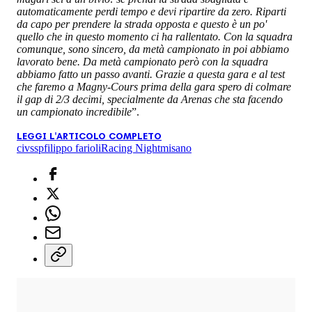
automaticamente perdi tempo e devi ripartire da zero. Riparti
da capo per prendere la strada opposta e questo è un po'
quello che in questo momento ci ha rallentato. Con la squadra
comunque, sono sincero, da metà campionato in poi abbiamo
lavorato bene. Da metà campionato però con la squadra
abbiamo fatto un passo avanti. Grazie a questa gara e al test
che faremo a Magny-Cours prima della gara spero di colmare
il gap di 2/3 decimi, specialmente da Arenas che sta facendo
un campionato incredibile
”.
LEGGI L'ARTICOLO COMPLETO
civ
ssp
filippo farioli
Racing Night
misano