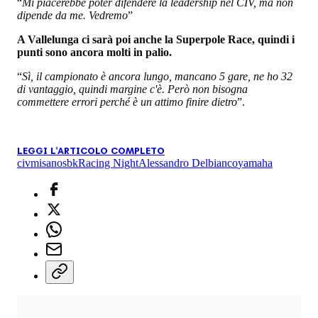
“
Mi piacerebbe poter difendere la leadership nel CIV, ma non
dipende da me. Vedremo
”
A Vallelunga ci sarà poi anche la Superpole Race, quindi i
punti sono ancora molti in palio.
“
Sì, il campionato è ancora lungo, mancano 5 gare, ne ho 32
di vantaggio, quindi margine c'è. Però non bisogna
commettere errori perché è un attimo finire dietro
”.
LEGGI L'ARTICOLO COMPLETO
civ
misano
sbk
Racing Night
Alessandro Delbianco
yamaha