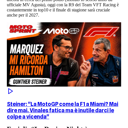
ufficiale MV Agusta), oggi con la R9 del Team VFT Racing è
costantemente in top10 e il finale di stagione sarà cruciale
anche per il 2027.
Steiner: "La MotoGP come la F1 a Miami? Mai
dire mai. Vinales fatica ma è inutile darci le
colpe a vicenda"