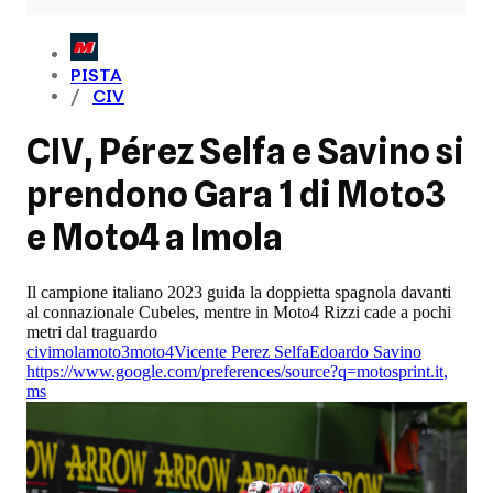
PISTA
CIV
CIV, Pérez Selfa e Savino si
prendono Gara 1 di Moto3
e Moto4 a Imola
Il campione italiano 2023 guida la doppietta spagnola davanti
al connazionale Cubeles, mentre in Moto4 Rizzi cade a pochi
metri dal traguardo
civ
imola
moto3
moto4
Vicente Perez Selfa
Edoardo Savino
https://www.google.com/preferences/source?q=motosprint.it
,
ms