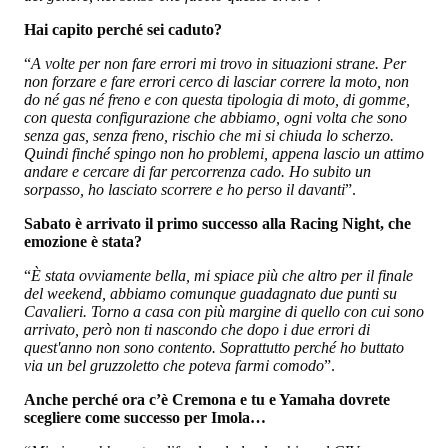
Hai capito perché sei caduto?
“
A volte per non fare errori mi trovo in situazioni strane. Per
non forzare e fare errori cerco di lasciar correre la moto, non
do né gas né freno e con questa tipologia di moto, di gomme,
con questa configurazione che abbiamo, ogni volta che sono
senza gas, senza freno, rischio che mi si chiuda lo scherzo.
Quindi finché spingo non ho problemi, appena lascio un attimo
andare e cercare di far percorrenza cado. Ho subito un
sorpasso, ho lasciato scorrere e ho perso il davanti
”.
Sabato è arrivato il primo successo alla Racing Night, che
emozione è stata?
“
È stata ovviamente bella, mi spiace più che altro per il finale
del weekend, abbiamo comunque guadagnato due punti su
Cavalieri. Torno a casa con più margine di quello con cui sono
arrivato, però non ti nascondo che dopo i due errori di
quest'anno non sono contento. Soprattutto perché ho buttato
via un bel gruzzoletto che poteva farmi comodo
”.
Anche perché ora c’è Cremona e tu e Yamaha dovrete
scegliere come successo per Imola…