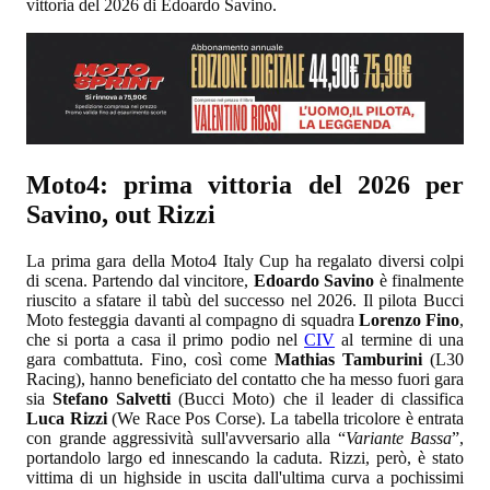
vittoria del 2026 di Edoardo Savino.
Moto4: prima vittoria del 2026 per
Savino, out Rizzi
La prima gara della Moto4 Italy Cup ha regalato diversi colpi
di scena. Partendo dal vincitore,
Edoardo Savino
è finalmente
riuscito a sfatare il tabù del successo nel 2026. Il pilota Bucci
Moto festeggia davanti al compagno di squadra
Lorenzo Fino
,
che si porta a casa il primo podio nel
CIV
al termine di una
gara combattuta. Fino, così come
Mathias Tamburini
(L30
Racing), hanno beneficiato del contatto che ha messo fuori gara
sia
Stefano Salvetti
(Bucci Moto) che il leader di classifica
Luca Rizzi
(We Race Pos Corse). La tabella tricolore è entrata
con grande aggressività sull'avversario alla “
Variante Bassa
”,
portandolo largo ed innescando la caduta. Rizzi, però, è stato
vittima di un highside in uscita dall'ultima curva a pochissimi