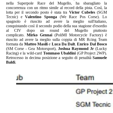
nella Superpole Race del Mugello, ha sbaragliato la
concorrenza con un ritmo simile al record della pista. Così, la
lotta per il secondo posto è stata tra
Victor Cubeles
(SGM
Tecnic) e
Valentino Sponga
(We Race Pos Corse). Lo
spagnolo è riuscito ad avere la meglio sull'italiano,
conquistando così il secondo podio della sua stagione d'esordio
al CIV dopo un round del Mugello piuttosto
complicato.
Mirko Gennai
(PoliMI Motorcycle Factory) è
riuscito ad avere la meglio sulla coppia di MR Rcing Team
formata da
Matteo Masili
e
Luca Da Dalt
.
Enrico Dal Bosco
(SM Corse - Gea Motorsport),
Joshua Raymond Jr
(Lucky
Racing) e la wild-card
Tommaso Ubaldini
(GP Project 2WP).
Retrocesso in decima posizione a seguito di penalità
Samuele
Baldi
.