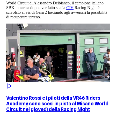
World Circuit di Alessandro Delbianco, il campione italiano
SBK in carica dopo aver fatto sua la
CIV
Racing Night è
scivolato al via di Gara 2 lasciando agli avversari la possibilità
di recuperare terreno.
Valentino Rossi e i piloti della VR46 Riders
Academy sono scesi in pista al Misano World
Circuit nel giovedì della Racing Night