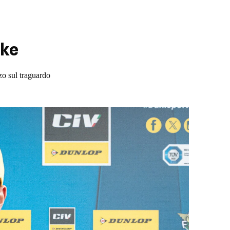
ike
rzo sul traguardo