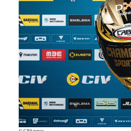
©
GPAgency