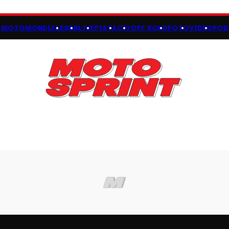
MOTOMONDIALE
SBK
LIVE
PISTA
CIV
OFF ROAD
FOTO
VIDEO
POD