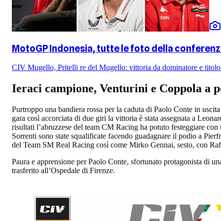
MotoGP Indonesia, tutte le foto della conferen
CIV Mugello, Pritelli re del Mugello: vittoria da dominatore e tito
Ieraci campione, Venturini e Coppola a p
Purtroppo una bandiera rossa per la caduta di Paolo Conte in uscita 
gara così accorciata di due giri la vittoria è stata assegnata a Leon
risultati l’abruzzese del team CM Racing ha potuto festeggiare con 
Sorrenti sono state squalificate facendo guadagnare il podio a Pie
del Team SM Real Racing così come Mirko Gennai, sesto, con Raffa
Paura e apprensione per Paolo Conte, sfortunato protagonista di una
trasferito all’Ospedale di Firenze.