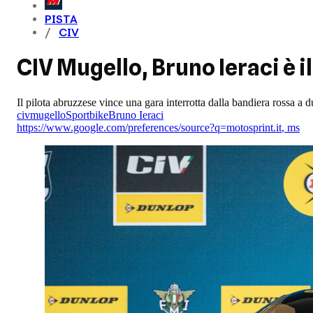
PISTA
CIV
CIV Mugello, Bruno Ieraci è 
Il pilota abruzzese vince una gara interrotta dalla bandiera rossa a 
civ
mugello
Sportbike
Bruno Ieraci
https://www.google.com/preferences/source?q=motosprint.it
,
ms