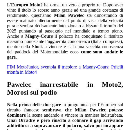
L’
Europeo Moto2
ha ormai un vero e proprio re. Dopo aver
vinto il titolo lo scorso anno grazie ad una grande costanza di
rendimento, quest’anno
Milan Pawelec
sta dimostrando di
essere maturato ulteriormente dal punto di vista della velocità
pura e sembra decisamente intenzionato a bissare il trionfo del
2025 puntando al passaggio nel mondiale a tempo pieno.
Anche a
Magny-Cours
il polacco ha conquistato il risultato
massimo nonostante l’agguerrita concorrenza (Italia compresa),
mentre nella
Stock
a vincere è stata una vecchia conoscenza
del paddock del Motomondiale:
ecco come sono andate le
gare
.
FIM MotoJunior, sventola il tricolore a Magny-Cours: Pritelli
trionfa in Moto4
Pawelec inarrestabile in Moto2,
Morosi sul podio
Nella prima delle due gare
in programma per l’Europeo sul
circuito francese
sembrava che Milan Pawelec potesse
dominare
la scena andando a vincere in maniera indisturbata.
Unai Orradre è però riuscito a colmare il gap arrivando
addirittura a sopravanzare il polacco, salvo poi incappare