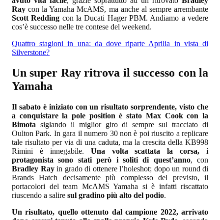
avuto vita facile
, grazie soprattutto ad un ritrovato
Bradley
Ray
con la Yamaha McAMS, ma anche al sempre arrembante
Scott Redding
con la Ducati Hager PBM. Andiamo a vedere
cos’è successo nelle tre contese del weekend.
Quattro stagioni in una: da dove riparte Aprilia in vista di
Silverstone?
Un super Ray ritrova il successo con la
Yamaha
Il sabato è iniziato con un risultato sorprendente, visto che
a conquistare la pole position è stato Max Cook con la
Bimota
siglando il miglior giro di sempre sul tracciato di
Oulton Park. In gara il numero 30 non è poi riuscito a replicare
tale risultato per via di una caduta, ma la crescita della KB998
Rimini è innegabile.
Una volta scattata la corsa, i
protagonista sono stati però i soliti di quest’anno
, con
Bradley Ray
in grado di ottenere l’holeshot; dopo un round di
Brands Hatch decisamente più complesso del previsto, il
portacolori del team McAMS Yamaha si è infatti riscattato
riuscendo a salire
sul gradino più alto del podio
.
Un risultato, quello ottenuto dal campione 2022, arrivato