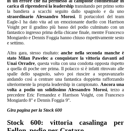
in un errore che ha permesso al campione continentale in
carica di riprendersi la leadership
transitando per primo sotto
la bandiera a scacchi seguito dallo spagnolo e da uno
straordinario Alessandro Morosi
. Il portacolori del team
Eagle-1 ha dato vita ad un emozionante duello con Harrison
Voight per il gradino più basso del podio culminato con un
fantastico ingresso prima della chicane finale, mentre Francesco
Mongiardo e Dennis Foggia hanno chiuso rispettivamente sesto
e settimo.
Altra gara, stesso risultato:
anche nella seconda manche è
stato Milan Pawelec a conquistare la vittoria davanti ad
Unai Orradre
, questa volta con una condotta opposta rispetto
a quella di poche ore prima. Il polacco si è infatti ritrovato alle
spalle dello spagnolo, salvo poi riuscire a sopravanzarlo
andando così a centrare una fantastica doppietta rafforzando
ulteriormente la propria leadership in campionato.
Ancora una
volta a podio un solidissimo Alessandro Morosi
, terzo a
precedere Eric Fernandez e Harrison Voight, con Francesco
Mongiardo 8° e Dennis Foggia 9°.
Gira pagina per la Stock 600
Stock 600: vittoria casalinga per
Fellon, podio per Cretaro