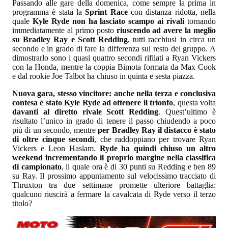
Passando alle gare della domenica, come sempre la prima in
programma è stata la
Sprint Race
con distanza ridotta, nella
quale
Kyle Ryde non ha lasciato scampo ai rivali
tornando
immediatamente al primo posto
riuscendo ad avere la meglio
su Bradley Ray e Scott Redding
, tutti racchiusi in circa un
secondo e in grado di fare la differenza sul resto del gruppo. A
dimostrarlo sono i quasi quattro secondi rifilati a Ryan Vickers
con la Honda, mentre la coppia Bimota formata da Max Cook
e dal rookie Joe Talbot ha chiuso in quinta e sesta piazza.
Nuova gara, stesso vincitore: anche nella terza e conclusiva
contesa è stato Kyle Ryde ad ottenere il trionfo
, questa volta
davanti al diretto rivale Scott Redding
. Quest’ultimo è
risultato l’unico in grado di tenere il passo chiudendo a poco
più di un secondo, mentre
per Bradley Ray il distacco è stato
di oltre cinque secondi
, che raddoppiano per trovare Ryan
Vickers e Leon Haslam.
Ryde ha quindi chiuso un altro
weekend incrementando il proprio margine nella classifica
di campionato
, il quale ora è di 30 punti su Redding e ben 89
su Ray. Il prossimo appuntamento sul velocissimo tracciato di
Thruxton tra due settimane promette ulteriore battaglia:
qualcuno riuscirà a fermare la cavalcata di Ryde verso il terzo
titolo?