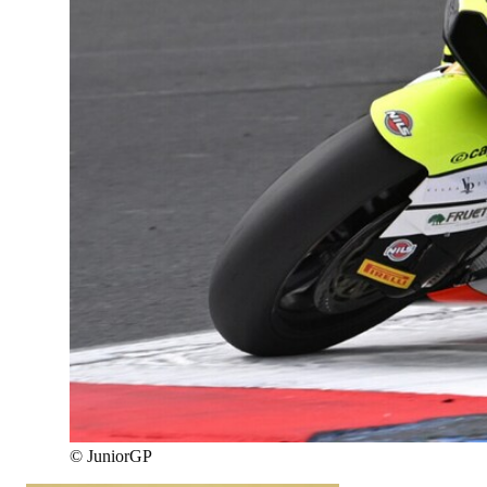
©
JuniorGP