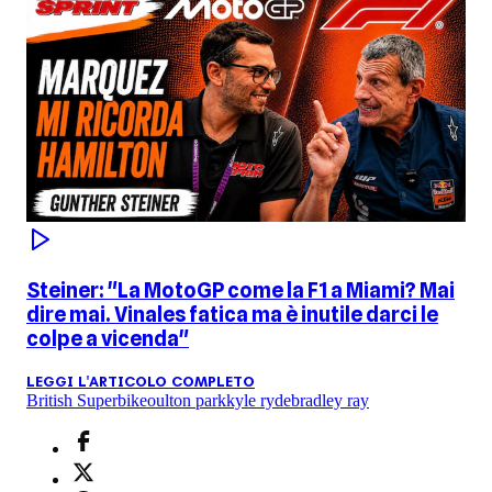
Steiner: "La MotoGP come la F1 a Miami? Mai
dire mai. Vinales fatica ma è inutile darci le
colpe a vicenda"
LEGGI L'ARTICOLO COMPLETO
British Superbike
oulton park
kyle ryde
bradley ray