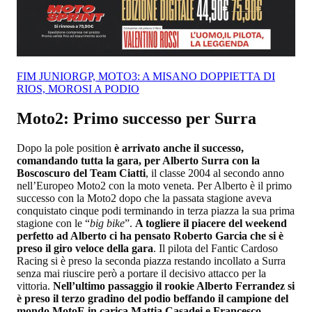
FIM JUNIORGP, MOTO3: A MISANO DOPPIETTA DI
RIOS, MOROSI A PODIO
Moto2: Primo successo per Surra
Dopo la pole position
è arrivato anche il successo,
comandando tutta la gara, per Alberto Surra con la
Boscoscuro del Team Ciatti
, il classe 2004 al secondo anno
nell’Europeo Moto2 con la moto veneta. Per Alberto è il primo
successo con la Moto2 dopo che la passata stagione aveva
conquistato cinque podi terminando in terza piazza la sua prima
stagione con le “
big bike
”.
A togliere il piacere del weekend
perfetto ad Alberto ci ha pensato Roberto Garcia che si è
preso il giro veloce della gara
. Il pilota del Fantic Cardoso
Racing si è preso la seconda piazza restando incollato a Surra
senza mai riuscire però a portare il decisivo attacco per la
vittoria.
Nell’ultimo passaggio il rookie Alberto Ferrandez si
è preso il terzo gradino del podio beffando il campione del
mondo MotoE in carica Mattia Casadei e Francesco