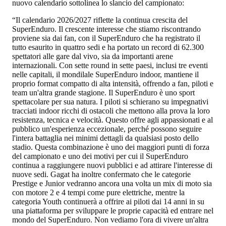
nuovo calendario sottolinea lo slancio del campionato:
“Il calendario 2026/2027 riflette la continua crescita del
SuperEnduro. Il crescente interesse che stiamo riscontrando
proviene sia dai fan, con il SuperEnduro che ha registrato il
tutto esaurito in quattro sedi e ha portato un record di 62.300
spettatori alle gare dal vivo, sia da importanti arene
internazionali. Con sette round in sette paesi, inclusi tre eventi
nelle capitali, il mondilale SuperEnduro indoor, mantiene il
proprio format compatto di alta intensità, offrendo a fan, piloti e
team un'altra grande stagione. Il SuperEnduro è uno sport
spettacolare per sua natura. I piloti si schierano su impegnativi
tracciati indoor ricchi di ostacoli che mettono alla prova la loro
resistenza, tecnica e velocità. Questo offre agli appassionati e al
pubblico un'esperienza eccezionale, perché possono seguire
l'intera battaglia nei minimi dettagli da qualsiasi posto dello
stadio. Questa combinazione è uno dei maggiori punti di forza
del campionato e uno dei motivi per cui il SuperEnduro
continua a raggiungere nuovi pubblici e ad attirare l'interesse di
nuove sedi. Gagat ha inoltre confermato che le categorie
Prestige e Junior vedranno ancora una volta un mix di moto sia
con motore 2 e 4 tempi come pure elettriche, mentre la
categoria Youth continuerà a offrire ai piloti dai 14 anni in su
una piattaforma per sviluppare le proprie capacità ed entrare nel
mondo del SuperEnduro. Non vediamo l'ora di vivere un'altra