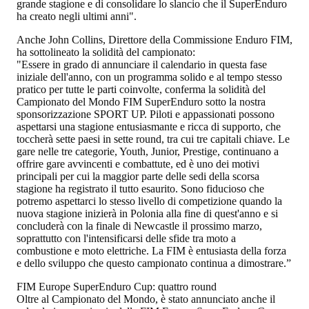
grande stagione e di consolidare lo slancio che il SuperEnduro
ha creato negli ultimi anni".
Anche John Collins, Direttore della Commissione Enduro FIM,
ha sottolineato la solidità del campionato:
"Essere in grado di annunciare il calendario in questa fase
iniziale dell'anno, con un programma solido e al tempo stesso
pratico per tutte le parti coinvolte, conferma la solidità del
Campionato del Mondo FIM SuperEnduro sotto la nostra
sponsorizzazione SPORT UP. Piloti e appassionati possono
aspettarsi una stagione entusiasmante e ricca di supporto, che
toccherà sette paesi in sette round, tra cui tre capitali chiave. Le
gare nelle tre categorie, Youth, Junior, Prestige, continuano a
offrire gare avvincenti e combattute, ed è uno dei motivi
principali per cui la maggior parte delle sedi della scorsa
stagione ha registrato il tutto esaurito. Sono fiducioso che
potremo aspettarci lo stesso livello di competizione quando la
nuova stagione inizierà in Polonia alla fine di quest'anno e si
concluderà con la finale di Newcastle il prossimo marzo,
soprattutto con l'intensificarsi delle sfide tra moto a
combustione e moto elettriche. La FIM è entusiasta della forza
e dello sviluppo che questo campionato continua a dimostrare.”
FIM Europe SuperEnduro Cup: quattro round
Oltre al Campionato del Mondo, è stato annunciato anche il