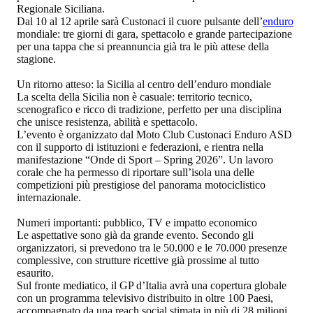
Regionale Siciliana.
Dal 10 al 12 aprile sarà Custonaci il cuore pulsante dell’
enduro
mondiale: tre giorni di gara, spettacolo e grande partecipazione
per una tappa che si preannuncia già tra le più attese della
stagione.
Un ritorno atteso: la Sicilia al centro dell’enduro mondiale
La scelta della Sicilia non è casuale: territorio tecnico,
scenografico e ricco di tradizione, perfetto per una disciplina
che unisce resistenza, abilità e spettacolo.
L’evento è organizzato dal Moto Club Custonaci Enduro ASD
con il supporto di istituzioni e federazioni, e rientra nella
manifestazione “Onde di Sport – Spring 2026”. Un lavoro
corale che ha permesso di riportare sull’isola una delle
competizioni più prestigiose del panorama motociclistico
internazionale.
Numeri importanti: pubblico, TV e impatto economico
Le aspettative sono già da grande evento. Secondo gli
organizzatori, si prevedono tra le 50.000 e le 70.000 presenze
complessive, con strutture ricettive già prossime al tutto
esaurito.
Sul fronte mediatico, il GP d’Italia avrà una copertura globale
con un programma televisivo distribuito in oltre 100 Paesi,
accompagnato da una reach social stimata in più di 28 milioni