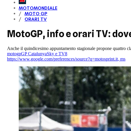
MOTOMONDIALE
MOTO GP
ORARI TV
MotoGP, info e orari TV: dov
Anche il quindicesimo appuntamento stagionale propone quattro class
motogp
GP Catalunya
Sky e TV8
https://www.google.com/preferences/source?q=motosprint.it
,
ms