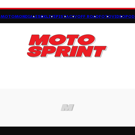
MOTOMONDIALE
SBK
LIVE
PISTA
CIV
OFF ROAD
FOTO
VIDEO
POD