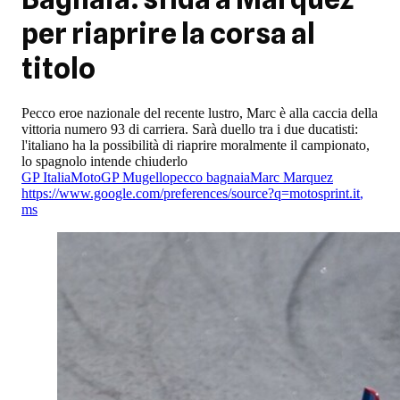
per riaprire la corsa al
titolo
Pecco eroe nazionale del recente lustro, Marc è alla caccia della
vittoria numero 93 di carriera. Sarà duello tra i due ducatisti:
l'italiano ha la possibilità di riaprire moralmente il campionato,
lo spagnolo intende chiuderlo
GP Italia
MotoGP Mugello
pecco bagnaia
Marc Marquez
https://www.google.com/preferences/source?q=motosprint.it
,
ms