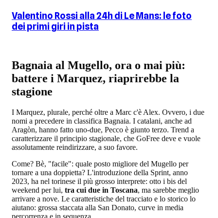
Valentino Rossi alla 24h di Le Mans: le foto
dei primi giri in pista
Bagnaia al Mugello, ora o mai più:
battere i Marquez, riaprirebbe la
stagione
I Marquez, plurale, perché oltre a Marc c'è Alex. Ovvero, i due
nomi a precedere in classifica Bagnaia. I catalani, anche ad
Aragòn, hanno fatto uno-due, Pecco è giunto terzo. Trend a
caratterizzare il principio stagionale, che GoFree deve e vuole
assolutamente reindirizzare, a suo favore.
Come? Bè, "facile": quale posto migliore del Mugello per
tornare a una doppietta? L'introduzione della Sprint, anno
2023, ha nel torinese il più grosso interprete: otto i bis del
weekend per lui,
tra cui due in Toscana
, ma sarebbe meglio
arrivare a nove. Le caratteristiche del tracciato e lo storico lo
aiutano: grossa staccata alla San Donato, curve in media
percorrenza e in sequenza.