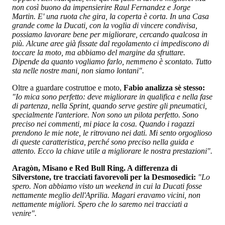
non così buono da impensierire Raul Fernandez e Jorge
Martin. E' una ruota che gira, la coperta è corta. In
una Casa
grande come la Ducati, con la voglia di vincere condivisa,
possiamo lavorare bene per migliorare, cercando qualcosa in
più. Alcune aree già fissate dal regolamento ci impediscono di
toccare la moto, ma abbiamo del margine da sfruttare.
Dipende da quanto vogliamo farlo, nemmeno è scontato. Tutto
sta nelle nostre mani, non siamo lontani".
Oltre a guardare costruttoe e moto,
Fabio analizza sè stesso:
"Io mica sono perfetto: deve migliorare in qualifica e nella fase
di partenza, nella Sprint, quando serve gestire gli pneumatici,
specialmente l'anteriore. Non sono un pilota perfetto. Sono
preciso nei commenti, mi piace la cosa. Quando i ragazzi
prendono le mie note, le ritrovano nei dati. Mi sento orgoglioso
di queste caratteristica, perché sono preciso nella guida e
attento. Ecco la chiave utile a migliorare le nostra prestazioni".
Aragòn, Misano e Red Bull Ring. A differenza di
Silverstone, tre tracciati favorevoli per la Desmosedici:
"Lo
spero. Non abbiamo visto un weekend in cui la Ducati fosse
nettamente meglio dell'Aprilia. Magari eravamo vicini, non
nettamente migliori. Spero che lo saremo nei tracciati a
venire".