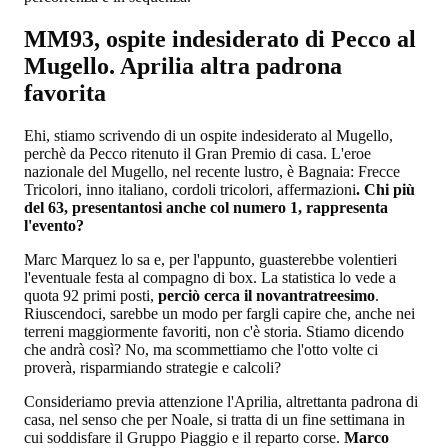
MM93, ospite indesiderato di Pecco al
Mugello. Aprilia altra padrona
favorita
Ehi, stiamo scrivendo di un ospite indesiderato al Mugello,
perchè da Pecco ritenuto il Gran Premio di casa. L'eroe
nazionale del Mugello, nel recente lustro, è Bagnaia: Frecce
Tricolori, inno italiano, cordoli tricolori, affermazioni
. Chi più
del 63, presentantosi anche col numero 1, rappresenta
l'evento?
Marc Marquez lo sa e, per l'appunto, guasterebbe volentieri
l'eventuale festa al compagno di box. La statistica lo vede a
quota 92 primi posti,
perciò cerca il novantratreesimo
.
Riuscendoci, sarebbe un modo per fargli capire che, anche nei
terreni maggiormente favoriti, non c'è storia. Stiamo dicendo
che andrà così? No, ma scommettiamo che l'otto volte ci
proverà, risparmiando strategie e calcoli?
Consideriamo previa attenzione l'Aprilia, altrettanta padrona di
casa, nel senso che per Noale, si tratta di un fine settimana in
cui soddisfare il Gruppo Piaggio e il reparto corse.
Marco