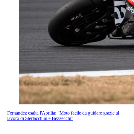
Fernández esalta l'Aprilia: “Moto facile da guidare grazie al
lavoro di Sterlacchini e Bezzecchi”