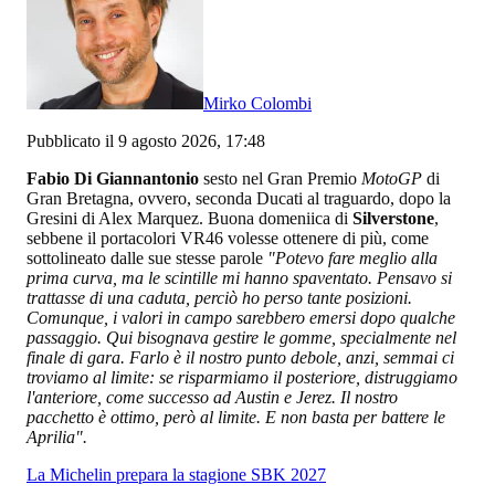
Mirko Colombi
Pubblicato il 9 agosto 2026, 17:48
Fabio Di Giannantonio
sesto nel Gran Premio
MotoGP
di
Gran Bretagna, ovvero, seconda Ducati al traguardo, dopo la
Gresini di Alex Marquez. Buona domeniica di
Silverstone
,
sebbene il portacolori VR46 volesse ottenere di più, come
sottolineato dalle sue stesse parole
"Potevo fare meglio alla
prima curva, ma le scintille mi hanno spaventato. Pensavo si
trattasse di una caduta, perciò ho perso tante posizioni.
Comunque, i valori in campo sarebbero emersi dopo qualche
passaggio. Qui bisognava gestire le gomme, specialmente nel
finale di gara. Farlo è il nostro punto debole, anzi, semmai ci
troviamo al limite: se risparmiamo il posteriore, distruggiamo
l'anteriore, come successo ad Austin e Jerez. Il nostro
pacchetto è ottimo, però al limite. E non basta per battere le
Aprilia".
La Michelin prepara la stagione SBK 2027