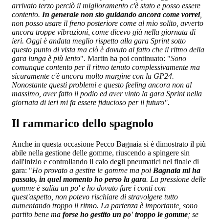
arrivato terzo perciò il miglioramento c'è stato e posso essere
contento.
In generale non sto guidando ancora come vorrei
,
non posso usare il freno posteriore come al mio solito, avverto
ancora troppe vibrazioni, come dicevo già nella giornata di
ieri. Oggi è andata meglio rispetto alla gara Sprint sotto
questo punto di vista ma ciò è dovuto al fatto che il ritmo della
gara lunga è più lento
". Martin ha poi continuato: "
Sono
comunque contento per il ritmo tenuto complessivamente ma
sicuramente c'è ancora molto margine con la GP24.
Nonostante questi problemi e questo feeling ancora non al
massimo, aver fatto il podio ed aver vinto la gara Sprint nella
giornata di ieri mi fa essere fiducioso per il futuro".
Il rammarico dello spagnolo
Anche in questa occasione Pecco Bagnaia si è dimostrato il più
abile nella gestione delle gomme, riuscendo a spingere sin
dall'inizio e controllando il calo degli pneumatici nel finale di
gara: "
Ho provato a gestire le gomme ma poi
Bagnaia mi ha
passato, in quel momento ho perso la gara
. La pressione delle
gomme è salita un po' e ho dovuto fare i conti con
quest'aspetto, non potevo rischiare di stravolgere tutto
aumentando troppo il ritmo. La partenza è importante, sono
partito bene ma
forse ho gestito un po' troppo le gomme
; se