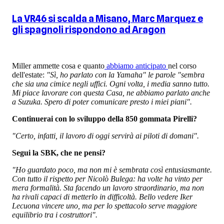
La VR46 si scalda a Misano, Marc Marquez e
gli spagnoli rispondono ad Aragon
Miller ammette cosa e quanto
abbiamo anticipato
nel corso
dell'estate:
"Sì, ho parlato con la Yamaha" le parole "sembra
che sia una cimice negli uffici. Ogni volta, i media sanno tutto.
Mi piace lavorare con questa Casa, ne abbiamo parlato anche
a Suzuka. Spero di poter comunicare presto i miei piani".
Continuerai con lo sviluppo della 850 gommata Pirelli?
"Certo, infatti, il lavoro di oggi servirà ai piloti di domani".
Segui la SBK, che ne pensi?
"Ho guardato poco, ma non mi è sembrata così entusiasmante.
Con tutto il rispetto per Nicolò Bulega: ha volte ha vinto per
mera formalità. Sta facendo un lavoro straordinario, ma non
ha rivali capaci di metterlo in difficoltà. Bello vedere Iker
Lecuona vincere uno, ma per lo spettacolo serve maggiore
equilibrio tra i costruttori".