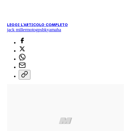
LEGGI L'ARTICOLO COMPLETO
jack miller
motogp
sbk
yamaha