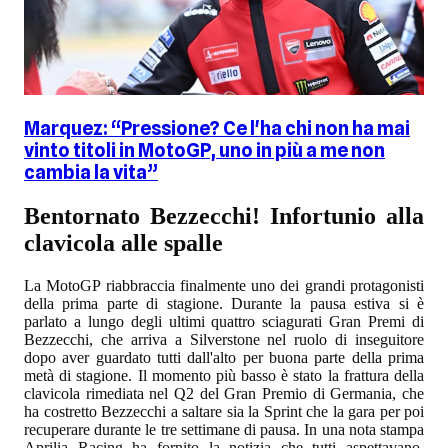
Marquez: “Pressione? Ce l'ha chi non ha mai
vinto titoli in MotoGP, uno in più a me non
cambia la vita”
Bentornato Bezzecchi! Infortunio alla
clavicola alle spalle
La MotoGP riabbraccia finalmente uno dei grandi protagonisti
della prima parte di stagione. Durante la pausa estiva si è
parlato a lungo degli ultimi quattro sciagurati Gran Premi di
Bezzecchi, che arriva a Silverstone nel ruolo di inseguitore
dopo aver guardato tutti dall'alto per buona parte della prima
metà di stagione. Il momento più basso è stato la frattura della
clavicola rimediata nel Q2 del Gran Premio di Germania, che
ha costretto Bezzecchi a saltare sia la Sprint che la gara per poi
recuperare durante le tre settimane di pausa. In una nota stampa
Aprilia Racing ha fornito la notizia che tutti aspettavano.