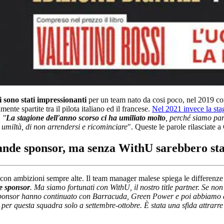
 sono stati impressionanti
per un team nato da cosi poco, nel 2019 co
amente spartite tra il pilota italiano ed il francese.
Nel 2021 invece la stag
.
"
La stagione dell'anno scorso ci ha umiliato molto
, perché siamo part
 umiltà, di non arrendersi e ricominciare
". Queste le parole rilasciate a
rande sponsor, ma senza WithU sarebbero sta
n ambizioni sempre alte. Il team manager malese spiega le differenze 
e sponsor
. Ma siamo fortunati con WithU, il nostro title partner. Se 
ali sponsor hanno continuato con Barracuda, Green Power e poi abbia
e per questa squadra solo a settembre-ottobre. È stata una sfida attrar