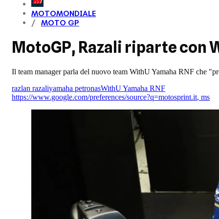
MOTOMONDIALE
MOTO GP
MotoGP, Razali riparte con W
Il team manager parla del nuovo team WithU Yamaha RNF che "prende
razlan razali
yamaha petronas
WithU Yamaha RNF
https://www.google.com/preferences/source?q=motosprint.it
,
ms