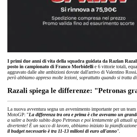
I primi due anni di vita della squadra guidata da Razlan Razali
posto in campionato di Franco Morbidelli
e 6 vittorie totali, equ
aggravato dalle alte ambizioni dovute dall'arrivo di Valentino Rossi
però abbiamo appreso molte lezioni, soprattutto quando si tratta di
Razali spiega le differenze: "Petronas g
La nuova avventura segna un avvenimento importante per un team co
MotoGP: "
La differenza tra ora e prima è che avevamo un grand
a salire a bordo subito dopo Petronas e poi lentamente gli attu
divertente! È un sacco di lavoro, abbiamo iniziato la pianificazion
il budget necessario è tra 11-13 milioni di euro all'anno
".