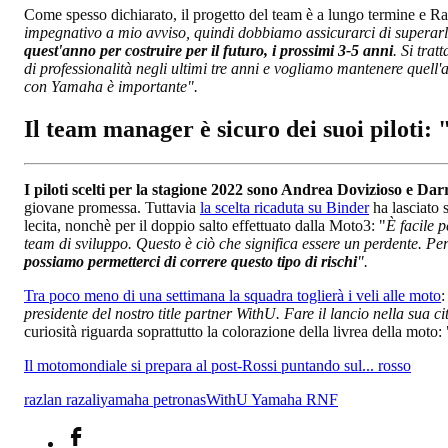
Come spesso dichiarato, il progetto del team è a lungo termine e Ra
impegnativo a mio avviso, quindi dobbiamo assicurarci di superarl
quest'anno per costruire per il futuro, i prossimi 3-5 anni
. Si tra
di professionalità negli ultimi tre anni e vogliamo mantenere quell'a
con Yamaha è importante".
Il team manager è sicuro dei suoi piloti:
I piloti scelti per la stagione 2022 sono Andrea Dovizioso e Da
giovane promessa. Tuttavia
la scelta ricaduta su Binder
ha lasciato s
lecita, nonchè per il doppio salto effettuato dalla Moto3: "
È facile p
team di sviluppo. Questo è ciò che significa essere un perdente. P
possiamo permetterci di correre questo tipo di rischi
".
Tra poco meno di una settimana la squadra toglierà i veli alle moto
:
presidente del nostro title partner WithU. Fare il lancio nella sua c
curiosità riguarda soprattutto la colorazione della livrea della moto: 
Il motomondiale si prepara al post-Rossi puntando sul... rosso
razlan razali
yamaha petronas
WithU Yamaha RNF