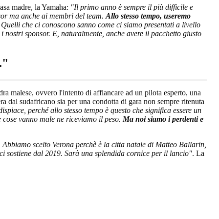
 casa madre, la Yamaha:
"Il primo anno è sempre il più difficile e
onsor ma anche ai membri del team.
Allo stesso tempo, useremo
i. Quelli che ci conoscono sanno come ci siamo presentati a livello
i i nostri sponsor. E, naturalmente, anche avere il pacchetto giusto
."
ra malese, ovvero l'intento di affiancare ad un pilota esperto, una
riera dal sudafricano sia per una condotta di gara non sempre ritenuta
 dispiace, perché allo stesso tempo è questo che significa essere un
le cose vanno male ne riceviamo il peso.
Ma noi siamo i perdenti e
 Abbiamo scelto Verona perchè è la citta natale di Matteo Ballarin,
 ci sostiene dal 2019. Sarà una splendida cornice per il lancio"
. La