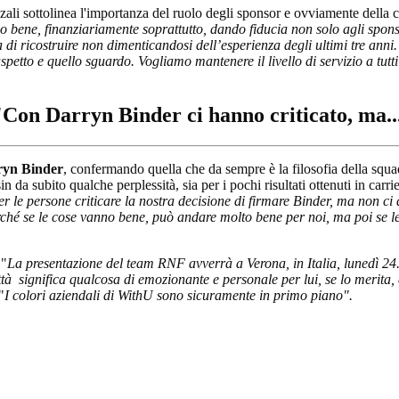
zali sottolinea l'importanza del ruolo degli sponsor e ovviamente della
o bene, finanziariamente soprattutto, dando fiducia non solo agli sp
tta di ricostruire non dimenticandosi dell’esperienza degli ultimi tre ann
spetto e quello sguardo. Vogliamo mantenere il livello di servizio a tutt
 "Con Darryn Binder ci hanno criticato, ma..
rryn Binder
, confermando quella che da sempre è la filosofia della squad
in da subito qualche perplessità, sia per i pochi risultati ottenuti in car
er le persone criticare la nostra decisione di firmare Binder, ma non ci
erché se le cose vanno bene, può andare molto bene per noi, ma poi se 
 "
La presentazione del team RNF avverrà a Verona, in Italia, lunedì 24.
ittà significa qualcosa di emozionante e personale per lui, se lo merita,
"
I colori aziendali di WithU sono sicuramente in primo piano".