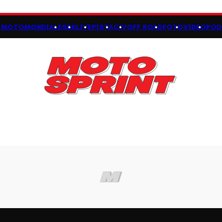
MOTOMONDIALE
SBK
LIVE
PISTA
CIV
OFF ROAD
FOTO
VIDEO
POD