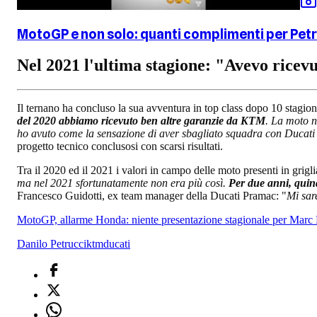
MotoGP e non solo: quanti complimenti per Pet
Nel 2021 l'ultima stagione: "Avevo rice
Il ternano ha concluso la sua avventura in top class dopo 10 stagion
del 2020 abbiamo ricevuto ben altre garanzie da KTM
. La moto n
ho avuto come la sensazione di aver sbagliato squadra con Ducat
progetto tecnico conclusosi con scarsi risultati.
Tra il 2020 ed il 2021 i valori in campo delle moto presenti in griglia
ma nel 2021 sfortunatamente non era più così.
Per due anni, quind
Francesco Guidotti, ex team manager della Ducati Pramac: "
Mi sar
MotoGP, allarme Honda: niente presentazione stagionale per Mar
Danilo Petrucci
ktm
ducati