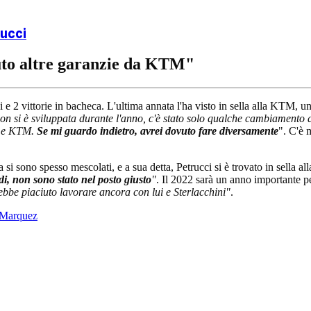
rucci
vuto altre garanzie da KTM"
i e 2 vittorie in bacheca. L'ultima annata l'ha visto in sella alla KTM,
on si è sviluppata durante l'anno, c'è stato solo qualche cambiamento a
i e KTM.
Se mi guardo indietro, avrei dovuto fare diversamente
". C'è 
 si sono spesso mescolati, e a sua detta, Petrucci si è trovato in sella al
i, non sono stato nel posto giusto
"
. Il 2022 sarà un anno importante per
ebbe piaciuto lavorare ancora con lui e Sterlacchini"
.
c Marquez