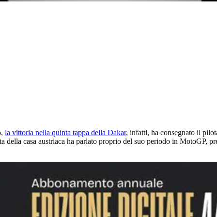
o
,
la vittoria nella quinta tappa della Dakar
, infatti, ha consegnato il pilo
a della casa austriaca ha parlato proprio del suo periodo in MotoGP, p