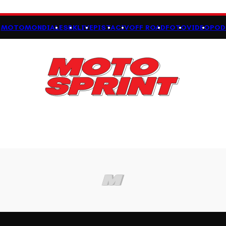
MOTOMONDIALE
SBK
LIVE
PISTA
CIV
OFF ROAD
FOTO
VIDEO
POD