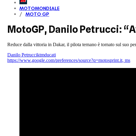
MOTOMONDIALE
MOTO GP
MotoGP, Danilo Petrucci: “A
Reduce dalla vittoria in Dakar, il pilota ternano è tornato sul suo 
Danilo Petrucci
ktm
ducati
https://www.google.com/preferences/source?q=motosprint.it
,
ms