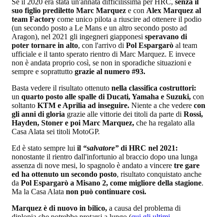
Se il 2020 era stata un'annata difficilissima per HRC,
senza il
suo figlio prediletto Marc Marquez
e con
Alex Marquez al
team Factory
come unico pilota a riuscire ad ottenere il podio
(un secondo posto a Le Mans e un altro secondo posto ad
Aragon), nel 2021 gli ingegneri giapponesi
speravano di
poter tornare in alto
, con l'arrivo di
Pol Espargarò
al team
ufficiale e il tanto sperato rientro di Marc Marquez. E invece
non è andata proprio così, se non in sporadiche situazioni e
sempre e soprattutto
grazie al numero #93.
Basta vedere il risultato ottenuto
nella classifica costruttori:
un
quarto posto alle spalle di Ducati, Yamaha e Suzuki,
con
soltanto
KTM e Aprilia ad inseguire.
Niente a che vedere
con
gli anni di gloria
grazie alle vittorie dei titoli da parte di
Rossi,
Hayden, Stoner e poi Marc Marquez,
che ha regalato alla
Casa Alata sei titoli MotoGP.
Ed è stato sempre lui
il
“salvatore”
di HRC nel 2021:
nonostante il rientro dall'infortunio al braccio dopo una lunga
assenza di nove mesi, lo spagnolo è andato a vincere
tre gare
ed ha ottenuto un secondo posto
, risultato conquistato anche
da
Pol Espargarò a Misano 2, come migliore della stagione
.
Ma la Casa Alata
non può continuare così.
Marquez è di nuovo in bilico,
a causa del problema di
diplopia che potrebbe protarsi a lungo (
qui gli ultimi