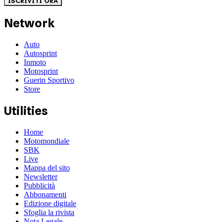
ISCRIVITI ORA
Network
Auto
Autosprint
Inmoto
Motosprint
Guerin Sportivo
Store
Utilities
Home
Motomondiale
SBK
Live
Mappa del sito
Newsletter
Pubblicità
Abbonamenti
Edizione digitale
Sfoglia la rivista
Nota Legale