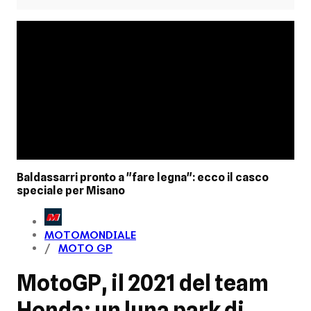
Baldassarri pronto a "fare legna": ecco il casco
speciale per Misano
MOTOMONDIALE
MOTO GP
MotoGP, il 2021 del team
Honda: un luna park di