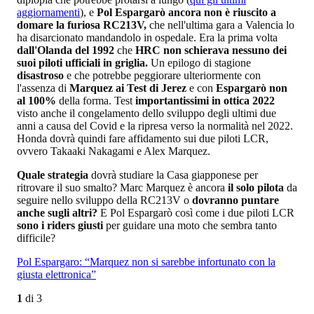
aggiornamenti
), e
Pol Espargarò ancora non è riuscito a
domare la furiosa RC213V,
che nell'ultima gara a Valencia lo
ha disarcionato mandandolo in ospedale. Era la prima volta
dall'Olanda del 1992
che
HRC non schierava nessuno dei
suoi piloti ufficiali in griglia.
Un epilogo di stagione
disastroso
e che potrebbe peggiorare ulteriormente con
l'assenza di
Marquez ai Test di Jerez
e con
Espargarò non
al 100%
della forma. Test
importantissimi in ottica 2022
visto anche il congelamento dello sviluppo degli ultimi due
anni a causa del Covid e la ripresa verso la normalità nel 2022.
Honda dovrà quindi fare affidamento sui due piloti LCR,
ovvero Takaaki Nakagami e Alex Marquez.
Quale strategia
dovrà studiare la Casa giapponese per
ritrovare il suo smalto? Marc Marquez è ancora
il solo pilota
da
seguire nello sviluppo della RC213V o
dovranno puntare
anche sugli altri?
E Pol Espargarò così come i due piloti LCR
sono i riders giusti
per guidare una moto che sembra tanto
difficile?
Pol Espargaro: “Marquez non si sarebbe infortunato con la
giusta elettronica”
1
di
3