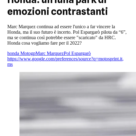
emozioni contrastanti
Marc Marquez continua ad essere l'unico a far vincere la
Honda, ma il suo futuro è incerto. Pol Espargarò pilota da “6”,
ma se continua così potrebbe essere "scaricato" da HRC.
Honda cosa vogliamo fare per il 2022?
honda Motogp
Marc Marquez
Pol Espargarò
https://www.google.com/preferences/source?q=motosprint.it
,
ms