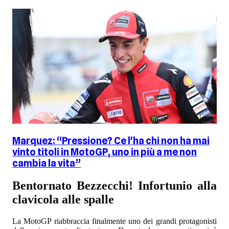
Marquez: “Pressione? Ce l'ha chi non ha mai
vinto titoli in MotoGP, uno in più a me non
cambia la vita”
Bentornato Bezzecchi! Infortunio alla
clavicola alle spalle
La MotoGP riabbraccia finalmente uno dei grandi protagonisti