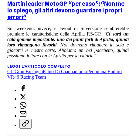
Martín leader MotoGP “per caso”: “Non me
lo spiego, gli altri devono guardare i propri
errori”
Sul weekend, invece, il layout di Silverstone sembrerebbe
premiare le caratteristiche della Aprilia RS-GP. “
Ci sarà un
calo gomme importante, uno dei punti forti di Aprilia, quindi
loro rimangono favoriti
.
Noi dovremo rimanere in scia e
giocarci le nostre carte. Abbiamo un bel pacchetto, quindi
possiamo lottare con le Aprilia per la vittoria
”.
LEGGI L'ARTICOLO COMPLETO
GP Gran Bretagna
Fabio Di Giannantonio
Pertamina Enduro
VR46 Racing Team