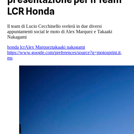
LCR Honda
Il team di Lucio Cecchinello svelerà in due diversi
appuntamenti social le moto di Alex Marquez e Takaaki
Nakagami
honda lcr
Alex Marquez
takaaki nakagami
https://www.google.com/preferences/source?q=motosprint.it
,
ms