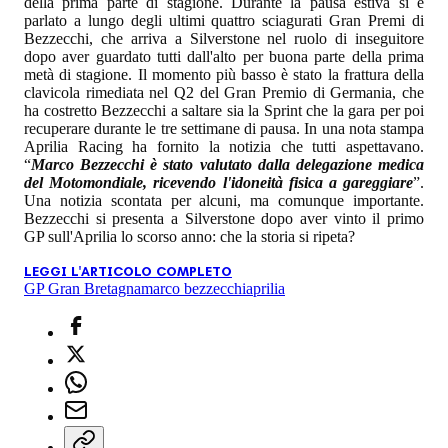
della prima parte di stagione. Durante la pausa estiva si è
parlato a lungo degli ultimi quattro sciagurati Gran Premi di
Bezzecchi, che arriva a Silverstone nel ruolo di inseguitore
dopo aver guardato tutti dall'alto per buona parte della prima
metà di stagione. Il momento più basso è stato la frattura della
clavicola rimediata nel Q2 del Gran Premio di Germania, che
ha costretto Bezzecchi a saltare sia la Sprint che la gara per poi
recuperare durante le tre settimane di pausa. In una nota stampa
Aprilia Racing ha fornito la notizia che tutti aspettavano.
“
Marco Bezzecchi è stato valutato dalla delegazione medica
del Motomondiale, ricevendo l'idoneità fisica a gareggiare
”.
Una notizia scontata per alcuni, ma comunque importante.
Bezzecchi si presenta a Silverstone dopo aver vinto il primo
GP sull'Aprilia lo scorso anno: che la storia si ripeta?
LEGGI L'ARTICOLO COMPLETO
GP Gran Bretagna
marco bezzecchi
aprilia