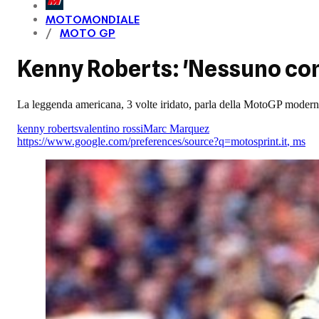
MOTOMONDIALE
MOTO GP
Kenny Roberts: 'Nessuno come
La leggenda americana, 3 volte iridato, parla della MotoGP moderna,
kenny roberts
valentino rossi
Marc Marquez
https://www.google.com/preferences/source?q=motosprint.it
,
ms