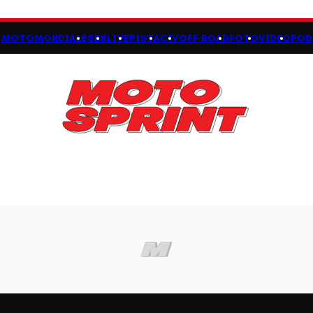
MOTOMONDIALE
SBK
LIVE
PISTA
CIV
OFF ROAD
FOTO
VIDEO
POD