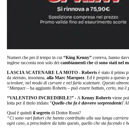
Numeri che per il tempo in cui
“King Kenny”
correva, hanno davver
inglese racconta non solo dei
cambiamenti che ci sono stati nel
LASCIA SCATENARE LA MOTO -
Roberts
è stato il primo p
da sterrato, insomma,
alla Marc Marquez
. Ed è proprio a questo 
scivolare, nel modo di curvare e nel farla scatenare. Questo almeno
“Marquez
– ha aggiunto Roberts –
può essere battuto, certo, ma è p
“VALENTINO INCREDIBILE!”
- A
Kenny Roberts
viene poi
lotta per il titolo iridato:
”
Quello che fa è davvero sorprendente!
All
Qual è quindi
il segreto
di Dottor Rossi?
“Ci sono vari fattori che hanno contribuito alla sua lunga carriera
ogni caso, a prescindere da tutto questo, quello che sta facendo e h