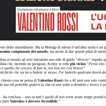
o dello straordinario. Ma la Motogp di adesso è tutt'altra storia e un g
 massimo campionato del mondo
, ma anche di due grandi piloti di tale
ilota al mondo ad aver introdotto uno stile di guida
“diverso”
rispetto ag
pilota che, facendo un paragone, Kenny si vede
più vicino
:
”Penso che 
 è quello che cercavo di fare io, ma non ero così bravo!”
iù facile che sia lui a battere se stesso. Per batterlo qualcuno dovrà dav
 chiesto cosa ne pensa di
Valentino Rossi
che a 40 anni non solo conti
a sua età potrebbe godersi la vita su una sedia a dondolo e invece è an
– ha concluso –
uno su tutti è quello di non avere avuto troppi grandi i
a fatto
Valentino è davvero incredibile.
”