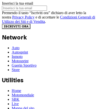
Inserisci la tua email
Premendo il tasto “Iscriviti ora” dichiaro di aver letto la
nostra
Privacy Policy
e di accettare le
Condizioni Generali di
Utilizzo dei Siti e di Vendita
.
ISCRIVITI ORA
Network
Auto
Autosprint
Inmoto
Motosprint
Guerin Sportivo
Store
Utilities
Home
Motomondiale
SBK
Live
Mappa del sito