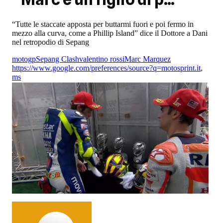
“Tutte le staccate apposta per buttarmi fuori e poi fermo in
mezzo alla curva, come a Phillip Island” dice il Dottore a Dani
nel retropodio di Sepang
motogp
Sepang Clash
valentino rossi
Marc Marquez
https://www.google.com/preferences/source?q=motosprint.it
,
ms