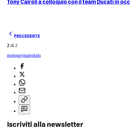
Tony Cairoli a colloquio con il team Ducati in o
PRECEDENTE
2
di
2
motogp
vinales
ktm
Iscriviti alla newsletter