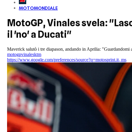
MOTOMONDIALE
MotoGP, Vinales svela: "Lasc
il 'no' a Ducati"
Maverick salutò i tre diapason, andando in Aprilia: "Guardandomi all
motogp
vinales
ktm
https://www.google.com/preferences/source?q=motosprint.it
,
ms