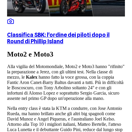
Classifica SBK: l'ordine dei piloti dopo il
Round di Phillip Island
Moto2 e Moto3
Alla vigilia del Motomondiale, Moto2 e Moto3 hanno "rifinito"
la preparazione a Jerez, con gli ultimi test. Nella classe di
mezzo, le
Kalex
hanno fatto la voce grossa, con la coppia
Fantic Aron Canet-Barry Baltus davanti a tutti. Più in difficoltà
le Boscoscuro, con Tony Arbolino soltanto 24° e con gli
infortuni di Alonso Lopez e soprattutto Sergio Garcia, sicuro
assente nel primo GP dopo un'operazione alla mano.
Nella entry class è stata la KTM a condurre, con Jose Antonio
Rueda, ma hanno brillato anche gli altri big spagnoli come
David Munoz e Angel Piqueras, e l'australiano Joel Kelso.
Attorno alla Top 10 i migliori italiani, Matteo Bertelle, l'atteso
Luca Lunetta e il debuttante Guido Pini, reduce dal lungo stop