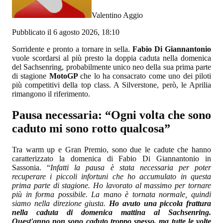
Valentino Aggio
Pubblicato il 6 agosto 2026, 18:10
Sorridente e pronto a tornare in sella.
Fabio Di Giannantonio
vuole scordarsi al più presto la doppia caduta nella domenica
del Sachsenring, probabilmente unico neo della sua prima parte
di stagione
MotoGP
che lo ha consacrato come uno dei piloti
più competitivi della top class. A Silverstone, però, le Aprilia
rimangono il riferimento.
Pausa necessaria: “Ogni volta che sono
caduto mi sono rotto qualcosa”
Tra warm up e Gran Premio, sono due le cadute che hanno
caratterizzato la domenica di Fabio Di Giannantonio in
Sassonia. “
Infatti la pausa è stata necessaria per poter
recuperare i piccoli infortuni che ho accumulato in questa
prima parte di stagione. Ho lavorato al massimo per tornare
più in forma possibile. La mano è tornata normale, quindi
siamo nella direzione giusta.
Ho avuto una piccola frattura
nella caduta di domenica mattina al Sachsenring.
Quest'anno non sono caduto troppo spesso, ma tutte le volte