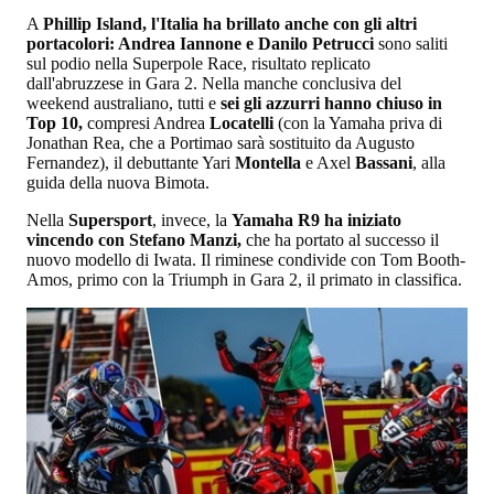
A
Phillip Island, l'Italia ha brillato anche con gli altri
portacolori: Andrea Iannone e Danilo Petrucci
sono saliti
sul podio nella Superpole Race, risultato replicato
dall'abruzzese in Gara 2. Nella manche conclusiva del
weekend australiano, tutti e
sei gli azzurri hanno chiuso in
Top 10,
compresi Andrea
Locatelli
(con la Yamaha priva di
Jonathan Rea, che a Portimao sarà sostituito da Augusto
Fernandez), il debuttante Yari
Montella
e Axel
Bassani
, alla
guida della nuova Bimota.
Nella
Supersport
, invece, la
Yamaha R9 ha iniziato
vincendo con Stefano Manzi,
che ha portato al successo il
nuovo modello di Iwata. Il riminese condivide con Tom Booth-
Amos, primo con la Triumph in Gara 2, il primato in classifica.