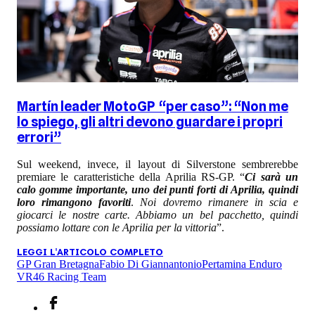
Martín leader MotoGP “per caso”: “Non me
lo spiego, gli altri devono guardare i propri
errori”
Sul weekend, invece, il layout di Silverstone sembrerebbe
premiare le caratteristiche della Aprilia RS-GP. “
Ci sarà un
calo gomme importante, uno dei punti forti di Aprilia, quindi
loro rimangono favoriti
.
Noi dovremo rimanere in scia e
giocarci le nostre carte. Abbiamo un bel pacchetto, quindi
possiamo lottare con le Aprilia per la vittoria
”.
LEGGI L'ARTICOLO COMPLETO
GP Gran Bretagna
Fabio Di Giannantonio
Pertamina Enduro
VR46 Racing Team