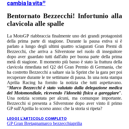
cambia la vita”
Bentornato Bezzecchi! Infortunio alla
clavicola alle spalle
La MotoGP riabbraccia finalmente uno dei grandi protagonisti
della prima parte di stagione. Durante la pausa estiva si è
parlato a lungo degli ultimi quattro sciagurati Gran Premi di
Bezzecchi, che arriva a Silverstone nel ruolo di inseguitore
dopo aver guardato tutti dall'alto per buona parte della prima
metà di stagione. Il momento più basso è stato la frattura della
clavicola rimediata nel Q2 del Gran Premio di Germania, che
ha costretto Bezzecchi a saltare sia la Sprint che la gara per poi
recuperare durante le tre settimane di pausa. In una nota stampa
Aprilia Racing ha fornito la notizia che tutti aspettavano.
“
Marco Bezzecchi è stato valutato dalla delegazione medica
del Motomondiale, ricevendo l'idoneità fisica a gareggiare
”.
Una notizia scontata per alcuni, ma comunque importante.
Bezzecchi si presenta a Silverstone dopo aver vinto il primo
GP sull'Aprilia lo scorso anno: che la storia si ripeta?
LEGGI L'ARTICOLO COMPLETO
GP Gran Bretagna
marco bezzecchi
aprilia