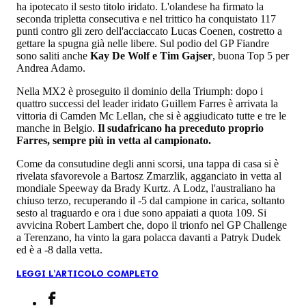
ha ipotecato il sesto titolo iridato. L'olandese ha firmato la
seconda tripletta consecutiva e nel trittico ha conquistato 117
punti contro gli zero dell'acciaccato Lucas Coenen, costretto a
gettare la spugna già nelle libere. Sul podio del GP Fiandre
sono saliti anche
Kay De Wolf e Tim Gajser
, buona Top 5 per
Andrea Adamo.
Nella MX2 è proseguito il dominio della Triumph: dopo i
quattro successi del leader iridato Guillem Farres è arrivata la
vittoria di Camden Mc Lellan, che si è aggiudicato tutte e tre le
manche in Belgio.
Il sudafricano ha preceduto proprio
Farres, sempre più in vetta al campionato.
Come da consutudine degli anni scorsi, una tappa di casa si è
rivelata sfavorevole a Bartosz Zmarzlik, agganciato in vetta al
mondiale Speeway da Brady Kurtz. A Lodz, l'australiano ha
chiuso terzo, recuperando il -5 dal campione in carica, soltanto
sesto al traguardo e ora i due sono appaiati a quota 109. Si
avvicina Robert Lambert che, dopo il trionfo nel GP Challenge
a Terenzano, ha vinto la gara polacca davanti a Patryk Dudek
ed è a -8 dalla vetta.
LEGGI L'ARTICOLO COMPLETO