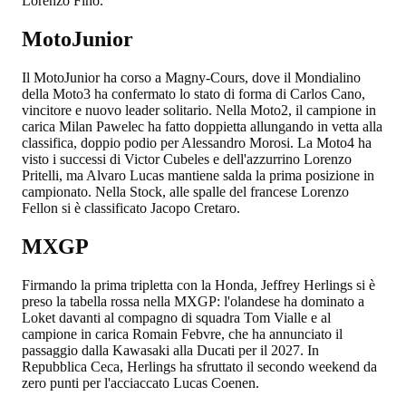
Lorenzo Fino.
MotoJunior
Il MotoJunior ha corso a Magny-Cours, dove il Mondialino
della Moto3 ha confermato lo stato di forma di Carlos Cano,
vincitore e nuovo leader solitario. Nella Moto2, il campione in
carica Milan Pawelec ha fatto doppietta allungando in vetta alla
classifica, doppio podio per Alessandro Morosi. La Moto4 ha
visto i successi di Victor Cubeles e dell'azzurrino Lorenzo
Pritelli, ma Alvaro Lucas mantiene salda la prima posizione in
campionato. Nella Stock, alle spalle del francese Lorenzo
Fellon si è classificato Jacopo Cretaro.
MXGP
Firmando la prima tripletta con la Honda, Jeffrey Herlings si è
preso la tabella rossa nella MXGP: l'olandese ha dominato a
Loket davanti al compagno di squadra Tom Vialle e al
campione in carica Romain Febvre, che ha annunciato il
passaggio dalla Kawasaki alla Ducati per il 2027. In
Repubblica Ceca, Herlings ha sfruttato il secondo weekend da
zero punti per l'acciaccato Lucas Coenen.