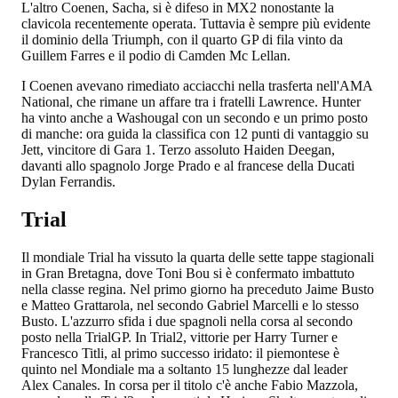
L'altro Coenen, Sacha, si è difeso in MX2 nonostante la
clavicola recentemente operata. Tuttavia è sempre più evidente
il dominio della Triumph, con il quarto GP di fila vinto da
Guillem Farres e il podio di Camden Mc Lellan.
I Coenen avevano rimediato acciacchi nella trasferta nell'AMA
National, che rimane un affare tra i fratelli Lawrence. Hunter
ha vinto anche a Washougal con un secondo e un primo posto
di manche: ora guida la classifica con 12 punti di vantaggio su
Jett, vincitore di Gara 1. Terzo assoluto Haiden Deegan,
davanti allo spagnolo Jorge Prado e al francese della Ducati
Dylan Ferrandis.
Trial
Il mondiale Trial ha vissuto la quarta delle sette tappe stagionali
in Gran Bretagna, dove Toni Bou si è confermato imbattuto
nella classe regina. Nel primo giorno ha preceduto Jaime Busto
e Matteo Grattarola, nel secondo Gabriel Marcelli e lo stesso
Busto. L'azzurro sfida i due spagnoli nella corsa al secondo
posto nella TrialGP. In Trial2, vittorie per Harry Turner e
Francesco Titli, al primo successo iridato: il piemontese è
quinto nel Mondiale ma a soltanto 15 lunghezze dal leader
Alex Canales. In corsa per il titolo c'è anche Fabio Mazzola,