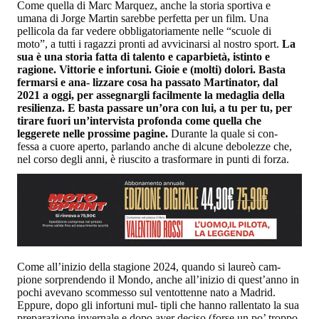
Come quella di Marc Marquez, anche la storia sportiva e
umana di Jorge Martin sarebbe perfetta per un film. Una
pellicola da far vedere obbligatoriamente nelle “scuole di
moto”, a tutti i ragazzi pronti ad avvicinarsi al nostro sport.
La
sua è una storia fatta di talento e caparbietà, istinto e
ragione. Vittorie e infortuni. Gioie e (molti) dolori. Basta
fermarsi e ana- lizzare cosa ha passato Martinator, dal
2021 a oggi, per assegnargli facilmente la medaglia della
resilienza. E basta passare un’ora con lui, a tu per tu, per
tirare fuori un’intervista profonda come quella che
leggerete nelle prossime pagine.
Durante la quale si con-
fessa a cuore aperto, parlando anche di alcune debolezze che,
nel corso degli anni, è riuscito a trasformare in punti di forza.
Come all’inizio della stagione 2024, quando si laureò cam-
pione sorprendendo il Mondo, anche all’inizio di quest’anno in
pochi avevano scommesso sul ventottenne nato a Madrid.
Eppure, dopo gli infortuni mul- tipli che hanno rallentato la sua
preparazione invernale e dopo aver deciso (forse un po’ troppo