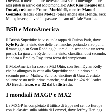
Oliveira. Il mercato delle derivate dalla serie coinvolge anche
altri piloti in arrivo dal Motomondiale:
Alex Rins insegue una
Ducati, così come Franco Morbidelli, mentre Manuel
Gonzalez (leader della Moto2) piace anche alla Honda
. Jack
Miller, invece, dovrebbe passare al team ufficiale Yamaha.
BSB e MotoAmerica
Il British Superbike ha vissuto la tappa di Oulton Park, dove
Kyle Ryde
ha vinto due delle tre manche, portando a 30 punti
il vantaggio su Scott Redding (autore di un secondo e un terzo
posto). La gara che Ryde non ha vinto, classificandosi secondo,
è andata a Bradley Ray, terza forza del campionato.
Il MotoAmerica ha corso a Mid-Ohio, con Sean Dylan Kelly
che ha allungato in vetta alla Superbike con un primo e un
secondo posto. Mathew Scholtz, vincitore di Gara 2, è stato
soltanto sesto nella prima manche, così ora è a -24 dal leader.
JD Beach, terzo, è a -32 dal battistrada.
I mondiali MXGP e MX2
La MXGP ha completato il trittico di tappe nel centro Europa
con la classica sulla sabbia di Lommel, dove Jeffrey Herlings