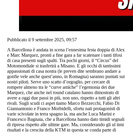
Pubblicato il 9 settembre 2025, 09:57
A Barcellona è andata in scena l’ennesima festa doppia di Alex
e Marc Marquez, pronti a fine gara a far scatenare i tanti tifosi
di casa presenti sugli spalti. Tra pochi giorni, il “Circus” del
Motomondiale si trasferirà a Misano. E gli occhi di tantissimi
appassionati di casa nostra (le preven dite sembrano andare a
gonfie vele anche quest’anno, in Romagna) saranno puntati sui
nostri piloti. Serve uno scatto d’orgoglio, per cercare di
rompere almeno tra le “curve amiche” l’egemonia dei due
Marquez, che anche nel round catalano hanno dimostrato di
avere a oggi due passi in più, non uno, rispetto a tutti gli altri
rivali. Sugli scudi ci aspet tiamo Marco Bezzecchi, Fabio Di
Giannantonio e Franco Morbidelli, sfortu nati protagonisti di
varie scivolate in terra spagno la, ma anche Luca Marini e
Francesco Bagnaia, che a Barcellona hanno dato timidi segnali
di ripresa rispetto alle ultime gare. Ma, considerando gli ul timi
risultati e la crescita della KTM in questa se conda parte di