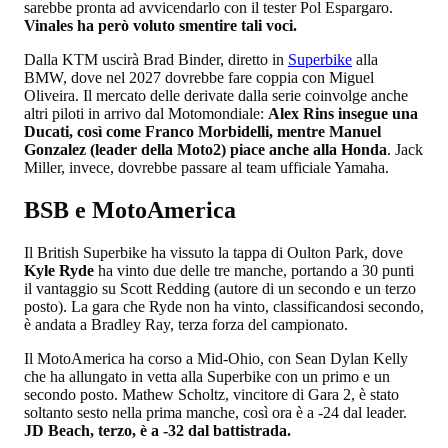
sarebbe pronta ad avvicendarlo con il tester Pol Espargaro.
Vinales ha però voluto smentire tali voci.
Dalla KTM uscirà Brad Binder, diretto in
Superbike
alla
BMW, dove nel 2027 dovrebbe fare coppia con Miguel
Oliveira. Il mercato delle derivate dalla serie coinvolge anche
altri piloti in arrivo dal Motomondiale:
Alex Rins insegue una
Ducati, così come Franco Morbidelli, mentre Manuel
Gonzalez (leader della Moto2) piace anche alla Honda
. Jack
Miller, invece, dovrebbe passare al team ufficiale Yamaha.
BSB e MotoAmerica
Il British Superbike ha vissuto la tappa di Oulton Park, dove
Kyle Ryde
ha vinto due delle tre manche, portando a 30 punti
il vantaggio su Scott Redding (autore di un secondo e un terzo
posto). La gara che Ryde non ha vinto, classificandosi secondo,
è andata a Bradley Ray, terza forza del campionato.
Il MotoAmerica ha corso a Mid-Ohio, con Sean Dylan Kelly
che ha allungato in vetta alla Superbike con un primo e un
secondo posto. Mathew Scholtz, vincitore di Gara 2, è stato
soltanto sesto nella prima manche, così ora è a -24 dal leader.
JD Beach, terzo, è a -32 dal battistrada.