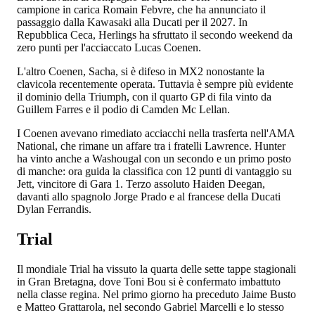
campione in carica Romain Febvre, che ha annunciato il
passaggio dalla Kawasaki alla Ducati per il 2027. In
Repubblica Ceca, Herlings ha sfruttato il secondo weekend da
zero punti per l'acciaccato Lucas Coenen.
L'altro Coenen, Sacha, si è difeso in MX2 nonostante la
clavicola recentemente operata. Tuttavia è sempre più evidente
il dominio della Triumph, con il quarto GP di fila vinto da
Guillem Farres e il podio di Camden Mc Lellan.
I Coenen avevano rimediato acciacchi nella trasferta nell'AMA
National, che rimane un affare tra i fratelli Lawrence. Hunter
ha vinto anche a Washougal con un secondo e un primo posto
di manche: ora guida la classifica con 12 punti di vantaggio su
Jett, vincitore di Gara 1. Terzo assoluto Haiden Deegan,
davanti allo spagnolo Jorge Prado e al francese della Ducati
Dylan Ferrandis.
Trial
Il mondiale Trial ha vissuto la quarta delle sette tappe stagionali
in Gran Bretagna, dove Toni Bou si è confermato imbattuto
nella classe regina. Nel primo giorno ha preceduto Jaime Busto
e Matteo Grattarola, nel secondo Gabriel Marcelli e lo stesso