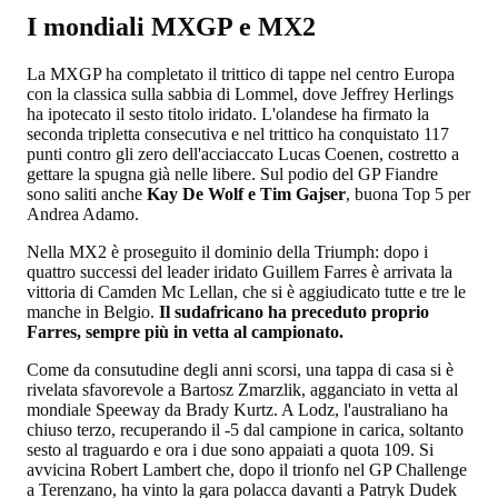
I mondiali MXGP e MX2
La MXGP ha completato il trittico di tappe nel centro Europa
con la classica sulla sabbia di Lommel, dove Jeffrey Herlings
ha ipotecato il sesto titolo iridato. L'olandese ha firmato la
seconda tripletta consecutiva e nel trittico ha conquistato 117
punti contro gli zero dell'acciaccato Lucas Coenen, costretto a
gettare la spugna già nelle libere. Sul podio del GP Fiandre
sono saliti anche
Kay De Wolf e Tim Gajser
, buona Top 5 per
Andrea Adamo.
Nella MX2 è proseguito il dominio della Triumph: dopo i
quattro successi del leader iridato Guillem Farres è arrivata la
vittoria di Camden Mc Lellan, che si è aggiudicato tutte e tre le
manche in Belgio.
Il sudafricano ha preceduto proprio
Farres, sempre più in vetta al campionato.
Come da consutudine degli anni scorsi, una tappa di casa si è
rivelata sfavorevole a Bartosz Zmarzlik, agganciato in vetta al
mondiale Speeway da Brady Kurtz. A Lodz, l'australiano ha
chiuso terzo, recuperando il -5 dal campione in carica, soltanto
sesto al traguardo e ora i due sono appaiati a quota 109. Si
avvicina Robert Lambert che, dopo il trionfo nel GP Challenge
a Terenzano, ha vinto la gara polacca davanti a Patryk Dudek