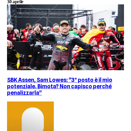
30 aprile
SBK Assen, Sam Lowes: "3° posto è il mio
potenziale. Bimota? Non capisco perché
penalizzarla"