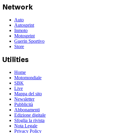
Network
Auto
Autosprint
Inmoto
Motosprint
Guerin Sportivo
Store
Utilities
Home
Motomondiale
SBK
Live
Mappa del sito
Newsletter
Pubblicità
Abbonamenti
Edizione digitale
Sfoglia la rivista
Nota Legale
Privacy Policy