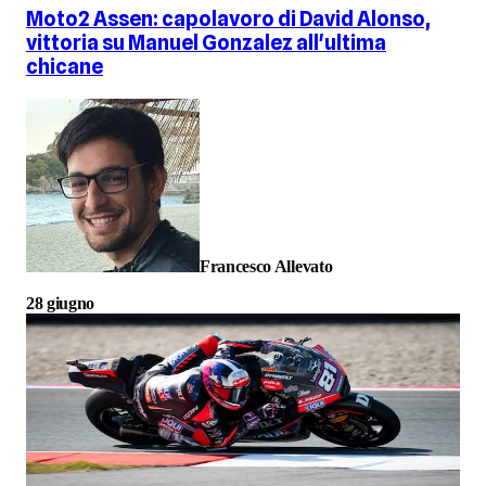
Moto2 Assen: capolavoro di David Alonso,
vittoria su Manuel Gonzalez all'ultima
chicane
Francesco Allevato
28 giugno