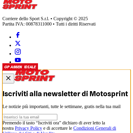
Corriere dello Sport S.r.l. • Copyright © 2025
Partita IVA: 00878311000 • Tutti i diritti Riservati
MOTOMONDIALE
MOTO2
MOTO2
MOTO2
GP ASSEN
Iscriviti alla newsletter di
Motosprint
Le notizie più importanti, tutte le settimane, gratis nella tua mail
Premendo il tasto “Iscriviti ora” dichiaro di aver letto la
nostra
Privacy Policy
e di accettare le
Condizioni Generali di