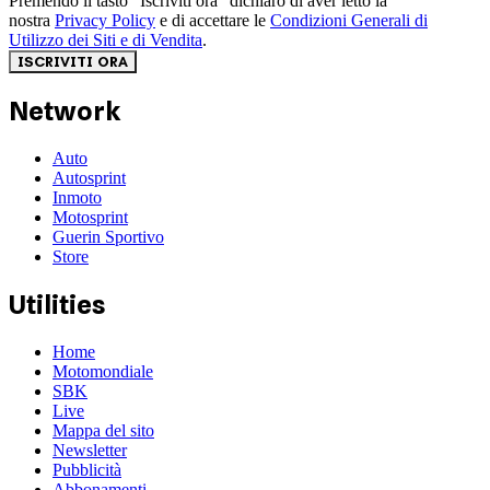
Premendo il tasto “Iscriviti ora” dichiaro di aver letto la
nostra
Privacy Policy
e di accettare le
Condizioni Generali di
Utilizzo dei Siti e di Vendita
.
ISCRIVITI ORA
Network
Auto
Autosprint
Inmoto
Motosprint
Guerin Sportivo
Store
Utilities
Home
Motomondiale
SBK
Live
Mappa del sito
Newsletter
Pubblicità
Abbonamenti