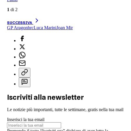
1
di
2
SUCCESSIVA
GP Aragon
hrc
Luca Marini
Joan Mir
Iscriviti alla newsletter
Le notizie più importanti, tutte le settimane, gratis nella tua mail
Inserisci la tua email
Premendo il tasto “Iscriviti ora” dichiaro di aver letto la