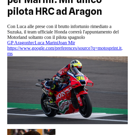
pilota HRC ad Aragon
Con Luca alle prese con il brutto infortunio rimediato a
Suzuka, il team ufficiale Honda correrà l'appuntamento del
Motorland soltanto con il pilota spagnolo
GP Aragon
hrc
Luca Marini
Joan Mir
https://www.google.com/preferences/source?q=motosprint.it
,
ms