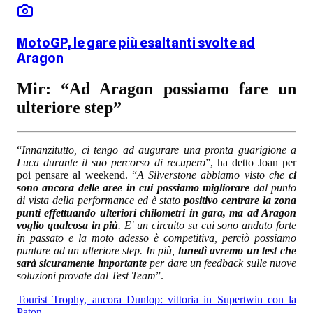
MotoGP, le gare più esaltanti svolte ad
Aragon
Mir: “Ad Aragon possiamo fare un
ulteriore step”
“
Innanzitutto, ci tengo ad augurare una pronta guarigione a
Luca durante il suo percorso di recupero
”, ha detto Joan per
poi pensare al weekend. “
A Silverstone abbiamo visto che
ci
sono ancora delle aree in cui possiamo migliorare
dal punto
di vista della performance ed è stato
positivo centrare la zona
punti effettuando ulteriori chilometri in gara, ma ad Aragon
voglio qualcosa in più
. E' un circuito su cui sono andato forte
in passato e la moto adesso è competitiva, perciò possiamo
puntare ad un ulteriore step. In più,
lunedì avremo un test che
sarà sicuramente importante
per dare un feedback sulle nuove
soluzioni provate dal Test Team
”.
Tourist Trophy, ancora Dunlop: vittoria in Supertwin con la
Paton